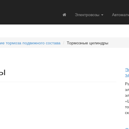
Электровозы
Автомат
кие тормоза подвижного состава
Тормозные цилиндры
ы
Э
э
Р
э
э
«
т
с