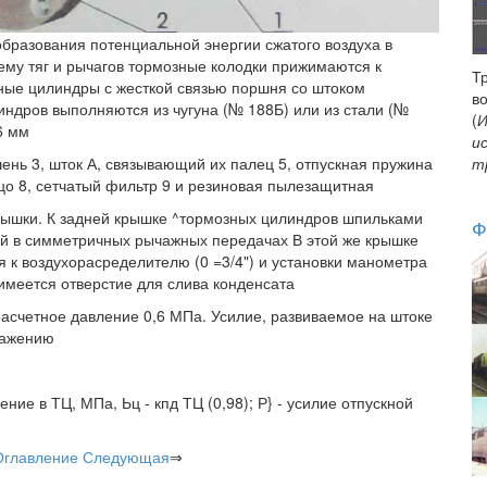
бразования потенциальной энергии сжатого воздуха в
ему тяг и рычагов тормозные колодки прижимаются к
Т
ные цилиндры с жесткой связью поршня со штоком
в
индров выполняются из чугуна (№ 188Б) или из стали (№
(
И
6 мм
и
нь 3, шток А, связывающий их палец 5, отпускная пружина
т
цо 8, сетчатый фильтр 9 и резиновая пылезащитная
рышки. К задней крышке ^тормозных цилиндров шпильками
Ф
ый в симметричных рычажных передачах В этой же крышке
 к воздухорасределителю (0 =3/4") и установки манометра
имеется отверстие для слива конденсата
асчетное давление 0,6 МПа. Усилие, развиваемое на штоке
ражению
ение в ТЦ, МПа, Ьц - кпд ТЦ (0,98); Р} - усилие отпускной
Оглавление
Следующая
⇒