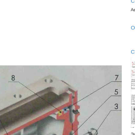
С
А
О
С
Э