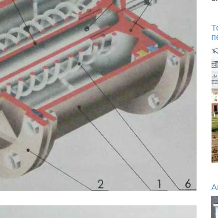
Т
п
А