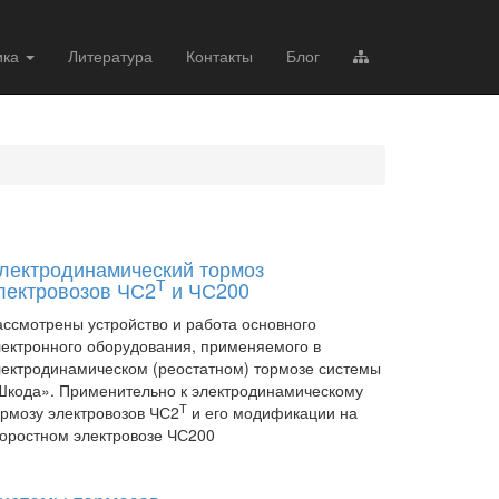
ика
Литература
Контакты
Блог
лектродинамический тормоз
Т
лектровозов ЧС2
и ЧС200
ассмотрены устройство и работа основного
лектронного оборудования, применяемого в
лектродинамическом (реостатном) тормозе системы
Шкода». Применительно к электродинамическому
Т
ормозу электровозов ЧС2
и его модификации на
коростном электровозе ЧС200