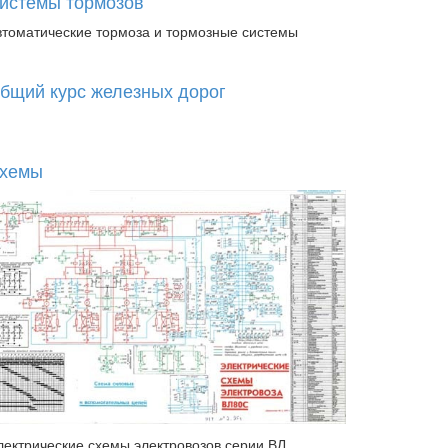
истемы тормозов
втоматические тормоза и тормозные системы
бщий курс железных дорог
хемы
лектрические схемы электровозов серии ВЛ