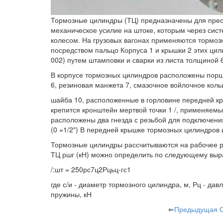
Тормозные цилиндры (ТЦ) предназначены для прео
механическое усилие на штоке, которым через сист
колесом. На грузовых вагонах применяются тормоз
посредством пальцо Корпуса 1 и крышки 2 этих цил
002) путем штамповки и сварки из листа толщиной 
В корпусе тормозных цилиндров расположены порше
6, резиновая манжета 7, смазочное войлочное коль
шайба 10, расположенные в горловине передней к
крепится кронштейн мертвой точки 1 /, применяем
расположены два гнезда с резьбой для подключения
(0 =1/2") В передней крышке тормозных цилиндров 
Тормозные цилиндры рассчитываются на рабочее р
ТЦ ршг (кН) можно определить по следующему вы
/:шт = 250рс7ц2Рцьц-гс1
где с/и - диаметр тормозного цилиндра, м, Рц - давл
пружины, кН
⇐
Предыдущая