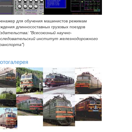
ренажер для обучения машинистов режимам
ождения длинносоставных грузовых поездов
здательства: "Всесоюзный научно-
сследовательский институт железнодорожного
ранспорта"
)
отогалерея