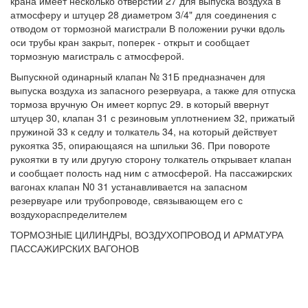
крана имеет несколько отверстий 27 для выпуска воздуха в
атмосферу и штуцер 28 диаметром 3/4" для соединения с
отводом от тормозной магистрали В положении ручки вдоль
оси трубы кран закрыт, поперек - открыт и сообщает
тормозную магистраль с атмосферой.
Выпускной одинарный клапан № 31Б предназначен для
выпуска воздуха из запасного резервуара, а также для отпуска
тормоза вручную Он имеет корпус 29. в который ввернут
штуцер 30, клапан 31 с резиновым уплотнением 32, прижатый
пружиной 33 к седлу и толкатель 34, на который действует
рукоятка 35, опирающаяся на шпильки 36. При повороте
рукоятки в ту или другую сторону толкатель открывает клапан
и сообщает полость над ним с атмосферой. На пассажирских
вагонах клапан N0 31 устанавливается на запасном
резервуаре или трубопроводе, связывающем его с
воздухораспределителем
ТОРМОЗНЫЕ ЦИЛИНДРЫ, ВОЗДУХОПРОВОД И АРМАТУРА
ПАССАЖИРСКИХ ВАГОНОВ