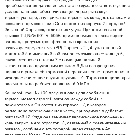
преобразования давления сжатого воздуха в соответствующее
усилие на штоке, обеспечивающее через рычажную
тормозную передачу прижатие тормозных колодок к колесам и
создание тормозных сил Они состоят из корпуса 7 передней
2и задней 3 крышек, отлитых из чугуна При этом на задней
крышке ТЦ №№ 501 Б, 505Б, применяемых на пассажирских
вагонах, предусмотрен фланец для крепления
воздухораспределителя (ВР) Поршень ТЦ 4, уплотненный
манжетой 5 и имеющий войлочное смазывающее кольцо 6,
связан жестко со штоком 7 с помощью пальца 8,
закрепленного пружинным кольцом 9 Для возвращения
поршня и рычажной тормозной передачи после торможения в
исходное состояние служит пружина 10. Тормозные цилиндры
рассчитаны но рабочее давление 6,0 МПа
Концевой крон № 190 предназначен для сообщения
тормозных магистралей вагонов между собой и с
локомотивами Он состоит из корпуса 1 /, в котором
размещена переключающая часть, приводимая в действие
рукояткой 12 Когда она занимает вертикальное положение -
кран закрыт, а его отросток 13, связанный с соединительным
рукавом, сообщен с атмосферой через отверстие Ат
диаметром 10 мм. При расположенной вдоль отростка ручке