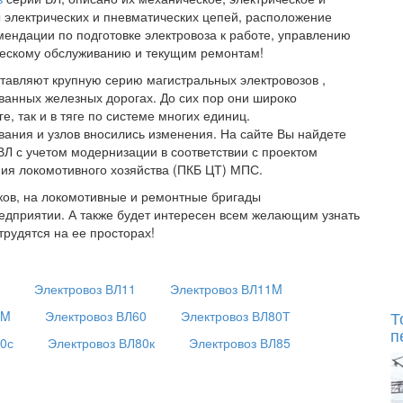
 электрических и пневматических цепей, расположение
ендации по подготовке электровоза к работе, управлению
ческому обслуживанию и текущим ремонтам!
ставляют крупную серию магистральных электровозов ,
анных железных дорогах. До сих пор они широко
е, так и в тяге по системе многих единиц.
вания и узлов вносились изменения. На сайте Вы найдете
Л с учетом модернизации в соответствии с проектом
ния локомотивного хозяйства (ПКБ ЦТ) МПС.
ков, на локомотивные и ремонтные бригады
дприятии. А также будет интересен всем желающим узнать
трудятся на ее просторах!
0
Электровоз ВЛ11
Электровоз ВЛ11M
Т
2M
Электровоз ВЛ60
Электровоз ВЛ80Т
п
80с
Электровоз ВЛ80к
Электровоз ВЛ85