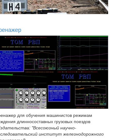
ренажер
ренажер для обучения машинистов режимам
ождения длинносоставных грузовых поездов
здательства: "Всесоюзный научно-
сследовательский институт железнодорожного