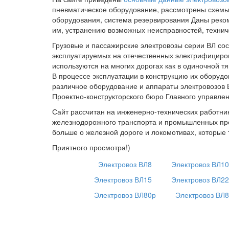
пневматическое оборудование, рассмотрены схемы
оборудования, система резервирования Даны реком
им, устранению возможных неисправностей, техни
Грузовые и пассажирские электровозы серии ВЛ со
эксплуатируемых на отечественных электрифициров
используются на многих дорогах как в одиночной тяг
В процессе эксплуатации в конструкцию их оборудо
различное оборудование и аппараты электровозов В
Проектно-конструкторского бюро Главного управле
Сайт рассчитан на инженерно-технических работни
железнодорожного транспорта и промышленных пре
больше о железной дороге и локомотивах, которые 
Приятного просмотра!)
Электровоз ВЛ8
Электровоз ВЛ1
Электровоз ВЛ15
Электровоз ВЛ2
Электровоз ВЛ80р
Электровоз ВЛ