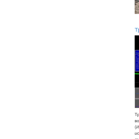
Т
Т
в
(
И
и