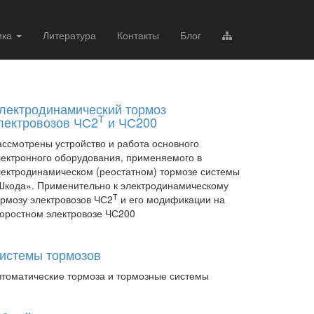
ика
Литература
Контакты
Блог
лектродинамический тормоз
Т
лектровозов ЧС2
и ЧС200
ассмотрены устройство и работа основного
лектронного оборудования, применяемого в
лектродинамическом (реостатном) тормозе системы
Шкода». Применительно к электродинамическому
Т
ормозу электровозов ЧС2
и его модификации на
коростном электровозе ЧС200
истемы тормозов
втоматические тормоза и тормозные системы