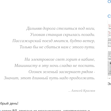
О
С
Дальняя дорога стелиться под ноги,
Узловая станция скрылась позади.
Пассажирский поезд мчится, будто ветер,
Только бы не сбиться нам с этого пути.
На электровозе свет горит в кабине,
Машинисту в эту ночь сладко не поспать.
Огонек зеленый засверкает рядом -
Значит, этот длинный путь надо продолжать.
Э
... Алексей Краснов
брый день!
в
серии ВЛ, описано их механическое, электрическое и