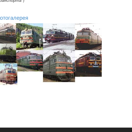
ранспорта"
)
отогалерея