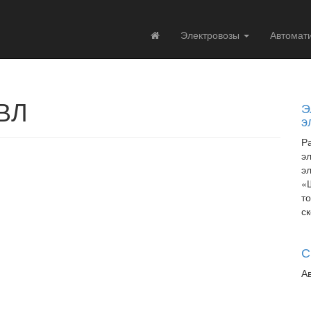
Электровозы
Автомат
 ВЛ
Э
э
Р
э
э
«
т
с
С
А