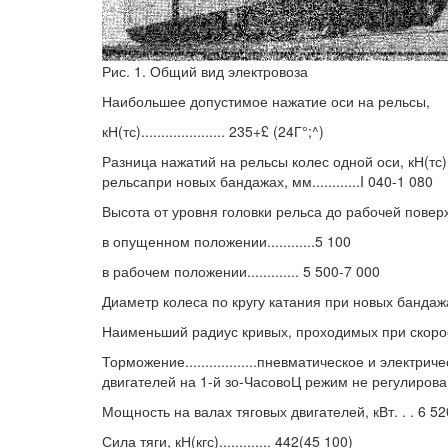
Рис. 1. Общий вид электровоза
Наибольшее допустимое нажатие оси на рельсы,
кН(тс)..................... 235+£ (24Г°;^)
Разница нажатий на рельсы колес одной оси, кН(тс) 
рельсапри новых бандажах, мм............I 040-1 080
Высота от уровня головки рельса до рабочей повер
в опущенном положении............5 100
в рабочем положении............. 5 500-7 000
Диаметр колеса по кругу катания при новых бандажах, мм
Наименьший радиус кривых, проходимых при скорости 10
Торможение..................пневматическое и элект
двигателей на 1-й зо-ЧасовоЦ режим не регулиров
Мощность на валах тяговых двигателей, кВт. . . 6 52
Сила тяги, кН(кгс)............. 442(45 100)