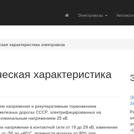
Электровозы
Автомат
ская характеристика электровоза
ческая характеристика
Э
э
нием напряжения и рекуперативным торможением
Р
 железных дорогах СССР, электрифицированных на
э
 номинальным напряжением 25 кВ.
э
и напряжении в контактной сети от 19 до 29 кВ, изменении
«
от -50 до +40°С, влажности воздуха до 90% при