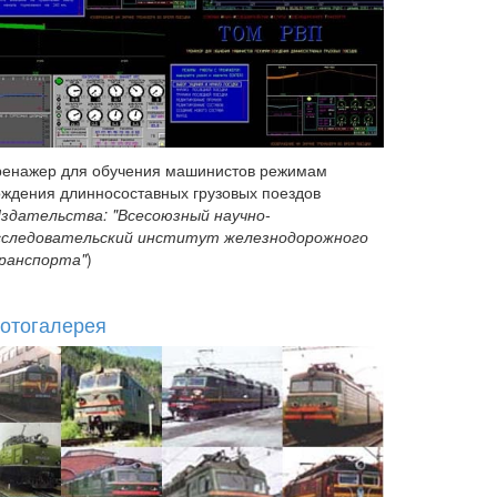
ренажер для обучения машинистов режимам
ождения длинносоставных грузовых поездов
здательства: "Всесоюзный научно-
сследовательский институт железнодорожного
ранспорта"
)
отогалерея