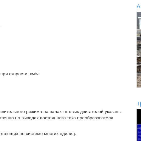
А
0
при скорости, км/ч:
Т
жительного режима на валах тяговых двигателей указаны
твенно на выводах постоянного тока преобразователя
ботающих по системе многих единиц.