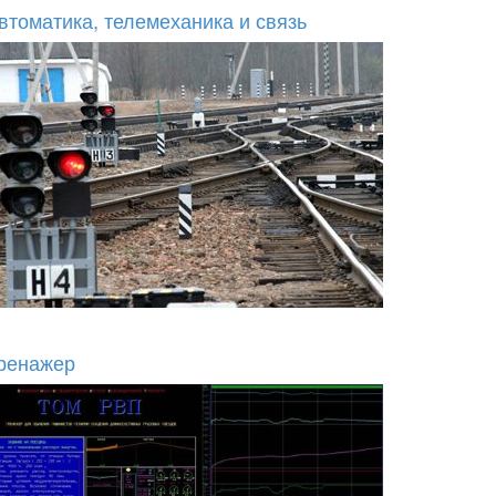
втоматика, телемеханика и связь
ренажер