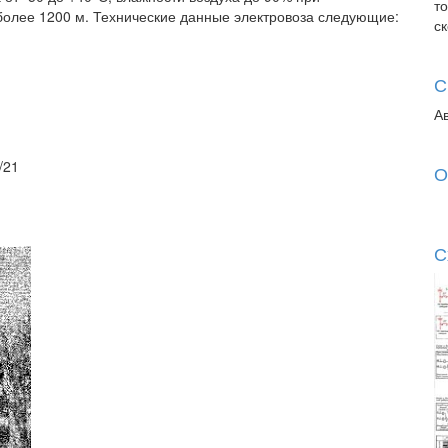
т
более 1200 м. Технические данные электровоза следующие:
с
С
А
/21
О
С