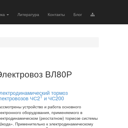
ика
Литература
Контакты
Блог
Электровоз ВЛ80Р
лектродинамический тормоз
Т
лектровозов ЧС2
и ЧС200
ассмотрены устройство и работа основного
лектронного оборудования, применяемого в
лектродинамическом (реостатном) тормозе системы
Шкода». Применительно к электродинамическому