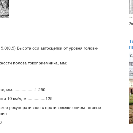
Э
Т
п
5,0(0,5) Высота оси автосцепки от уровня головки
хности полоза токоприемника, мм:
...................1 250
 км/ч, м................125
рическое рекуперативное с противовключением тяговых
ания
0