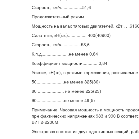
Скорость, км/ч.................51,6
Продолжительный режим
Мощность на валах тяговых двигателей, кВт . . .616
Сила тяги, кН(кгс)............... 400(40900)
Скорость, км/ч................53,6
К.п.д......................не менее 0,84
Коэффициент мощности.............0,84
Усилие, кН(тс), в режиме торможения, развиваемое 
50......................не менее 325(36)
80 ..................... не менее 225(23)
90......................не менее 49(5)
Примечание. Часовая мощность и мощность продол
прн фактических напряжениях 983 и 990 В соответс
ВИП2-2200М.
Электровоз состоит из двух однотипных секций, ра