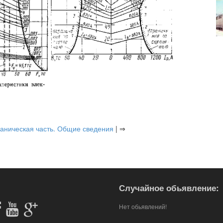
аническая часть. Общие сведения
| ⇒
Случайное обьявление:
Нет обьявлений!