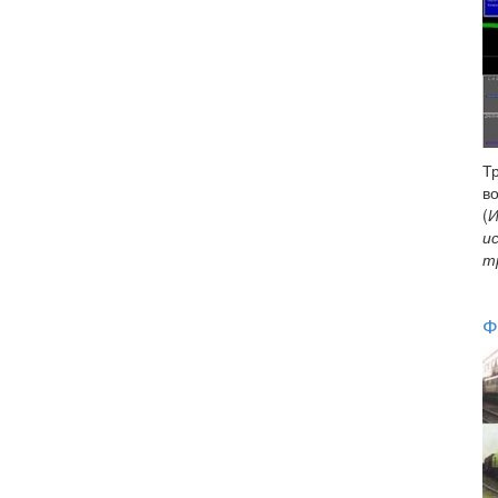
Т
в
(
И
и
т
Ф