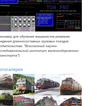
ренажер для обучения машинистов режимам
ождения длинносоставных грузовых поездов
здательства: "Всесоюзный научно-
сследовательский институт железнодорожного
ранспорта"
)
отогалерея