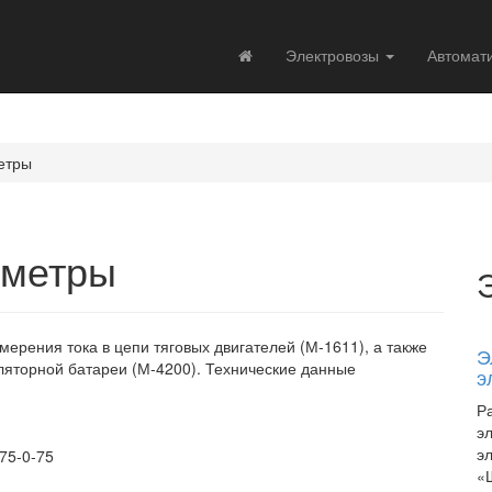
Электровозы
Автомат
етры
тметры
ерения тока в цепи тяговых двигателей (М-1611), а также
Э
ляторной батареи (М-4200). Технические данные
э
Р
э
э
 75-0-75
«