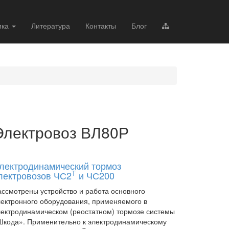
ика
Литература
Контакты
Блог
Электровоз ВЛ80Р
лектродинамический тормоз
Т
лектровозов ЧС2
и ЧС200
ассмотрены устройство и работа основного
лектронного оборудования, применяемого в
лектродинамическом (реостатном) тормозе системы
Шкода». Применительно к электродинамическому