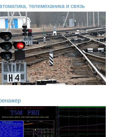
втоматика, телемеханика и связь
ренажер