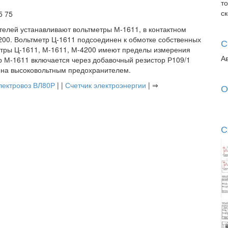
т
с
5 75
телей устанавливают вольтметры М-1611, в контактном
4200. Вольтметр Ц-1611 подсоединен к обмотке собственных
С
етры Ц-1611, М-1611, М-4200 имеют пределы измерения
А
тр М-1611 включается через добавочный резистор Р109/1
ена высоковольтным предохранителем.
лектровоз ВЛ80Р
| |
Счетчик электроэнергии
| ⇒
О
С