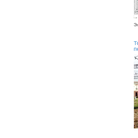
Э
Т
п