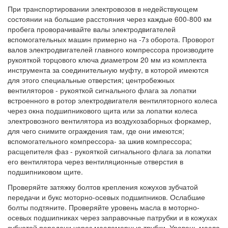
При транспортировании электровозов в недействующем
состоянии на большие расстояния через каждые 600-800 км
пробега проворачивайте валы электродвигателей
вспомогательных машин примерно на -7з оборота. Проворот
валов электродвигателей главного компрессора производите
рукояткой торцового ключа диаметром 20 мм из комплекта
инструмента за соединительную муфту, в которой имеются
для этого специальные отверстия; центробежных
вентиляторов - рукояткой сигнального флага за лопатки
встроенного в ротор электродвигателя вентиляторного колеса
через окна подшипникового щита или за лопатки колеса
электровозного вентилятора из воздухозаборных форкамер,
для чего снимите ограждения там, где они имеются;
вспомогательного компрессора- за шкив компрессора;
расщепителя фаз - рукояткой сигнального флага за лопатки
его вентилятора через вентиляционные отверстия в
подшипниковом щите.
Проверяйте затяжку болтов крепления кожухов зубчатой
передачи и букс моторно-осевых подшипников. Ослабшие
болты подтяните. Проверяйте уровень масла в моторно-
осевых подшипниках через заправочные патрубки и в кожухах
зубчатой передачи через масломерные трубки. Уровень масла