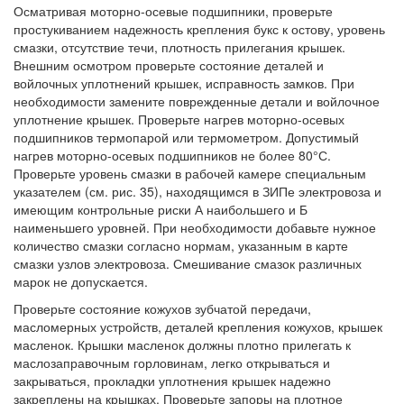
Осматривая моторно-осевые подшипники, проверьте
простукиванием надежность крепления букс к остову, уровень
смазки, отсутствие течи, плотность прилегания крышек.
Внешним осмотром проверьте состояние деталей и
войлочных уплотнений крышек, исправность замков. При
необходимости замените поврежденные детали и войлочное
уплотнение крышек. Проверьте нагрев моторно-осевых
подшипников термопарой или термометром. Допустимый
нагрев моторно-осевых подшипников не более 80°С.
Проверьте уровень смазки в рабочей камере специальным
указателем (см. рис. 35), находящимся в ЗИПе электровоза и
имеющим контрольные риски А наибольшего и Б
наименьшего уровней. При необходимости добавьте нужное
количество смазки согласно нормам, указанным в карте
смазки узлов электровоза. Смешивание смазок различных
марок не допускается.
Проверьте состояние кожухов зубчатой передачи,
масломерных устройств, деталей крепления кожухов, крышек
масленок. Крышки масленок должны плотно прилегать к
маслозаправочным горловинам, легко открываться и
закрываться, прокладки уплотнения крышек надежно
закреплены на крышках. Проверьте запоры на плотное