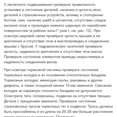
У люлечного подвешивания проверьте правильность
установки и состояние деталей, наличие и целость всех
деталей и страховочных устройств, затяжку и стопорение
болтов, гаек, наличие шайб и шплинтов, отсутствие следов
касания опор и прокладок нижнего шарнира по нерабочим
поверхностям (в районе зоны Г узла I, см. рис. 12). При
осмотре шаровой связи проверьте целость крышки и ее
крепления и отсутствие течи в маслопроводах и соединении
крышки с брусом. У гидравлических гасителей проверьте
целость, надежность крепления и отсутствие течи масла.
Проверьте состояние элементов привода скоростемера и
надежность соединения валов.
При осмотре тормозной системы проверьте состояние
тормозных колодок и их положение относительно бандажа.
Тормозные колодки, имеющие сколы, раковины и другие
дефекты, а также толщиной менее 15 мм замените. Свисание
колодок за наружную плоскость бандажа не допускается.
Осмотрите тяги, поперечины, подвески на отсутствие трещин.
Детали с трещинами замените. Проверьте состояние
страховочных тросов тормозных тяг и подвесок. Тросы должны
быть прослаблены и их длина на 20-25 мм больше расстояния
между точками их крепления. Проверьте: