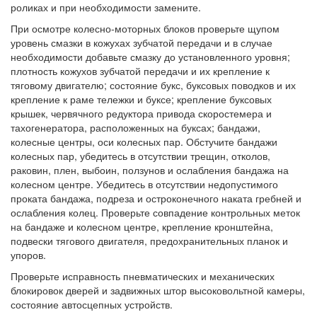
роликах и при необходимости замените.
При осмотре колесно-моторных блоков проверьте щупом
уровень смазки в кожухах зубчатой передачи и в случае
необходимости добавьте смазку до установленного уровня;
плотность кожухов зубчатой передачи и их крепление к
тяговому двигателю; состояние букс, буксовых поводков и их
крепление к раме тележки и буксе; крепление буксовых
крышек, червячного редуктора привода скоростемера и
тахогенератора, расположенных на буксах; бандажи,
колесные центры, оси колесных пар. Обстучите бандажи
колесных пар, убедитесь в отсутствии трещин, отколов,
раковин, плен, выбоин, ползунов и ослабления бандажа на
колесном центре. Убедитесь в отсутствии недопустимого
проката бандажа, подреза и остроконечного наката гребней и
ослабления колец. Проверьте совпадение контрольных меток
на бандаже и колесном центре, крепление кронштейна,
подвески тягового двигателя, предохранительных планок и
упоров.
Проверьте исправность пневматических и механических
блокировок дверей и задвижных штор высоковольтной камеры,
состояние автосцепных устройств.