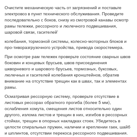
Очистите механическую часть от загрязнений и поставьте
электровоз в пункт технического обслуживания. Проведите
последовательно с боков, снизу из смотровой канавы осмотр
рамы тележки, рессорного и люлечного подвешивания,
шаровой связи, гасителей'
колебания, тормозной системы, колесно-моторных блоков и
про-тиворазгрузочного устройства, привода скоростемера.
При осмотре рам тележек проверьте состояние сварных швов
боковин и концевых брусьев, швов присоединения
шкворневого и шарового брусьев, тормозных, буксовых,
люлечных и гасителей колебания кронштейнов, обратив
внимание на отсутствие трещин как в швах, так и элементах
рамы.
Осматривая рессорную систему, проверьте отсутствие в
листовых рессорах обратного прогиба (более 5 мм),
ослабления хомута, смещения листов относительно один
другого, излома листов и трещин в них, изгибов в рессорных
стойках, трещин в опорных накладках стоек. Убедитесь в
целости спиральных пружин, наличии и креплении гаек, шайб
и шплинтов, отсутствии перекоса рессорного подвешивания.