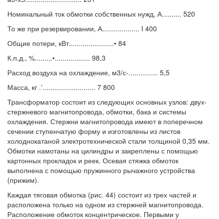
Номинальный ток обмотки собственных нужд, А.......... 520
То же при резервировании, А................... I 400
Общие потери, кВт.......................• 84
К.п.д., %.........•.................. 98,3
Расход воздуха на охлаждение, м3/с-............... 5,5
Масса, кг .'........................... 7 800
Трансформатор состоит из следующих основных узлов: двух-
стержневого магнитопровода, обмотки, бака и системы
охлаждения. Стержни магнитопровода имеют в поперечном
сечении ступенчатую форму и изготовлены из листов
холоднокатаной электротехнической стали толщиной 0,35 мм.
Обмотки намотаны на цилиндры и закреплены с помощью
картонных прокладок и реек. Осевая стяжка обмоток
выполнена с помощью пружинного рычажного устройства
(прижим).
Каждая тяговая обмотка (рис. 44) состоит из трех частей и
расположена только на одном из стержней магнитопровода.
Расположение обмоток концентрическое. Первыми у