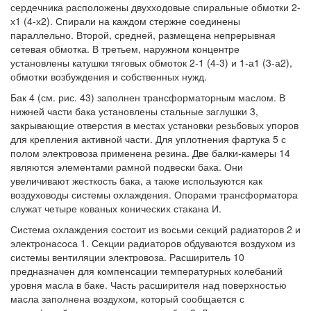
сердечника расположены двухходовые спиральные обмотки 2-
х1 (4-х2). Спирали на каждом стержне соединены
параллельно. Второй, средней, размещена непрерывная
сетевая обмотка. В третьем, наружном концентре
установлены катушки тяговых обмоток 2-1 (4-3) и 1-а1 (3-а2),
обмотки возбуждения и собственных нужд.
Бак 4 (см. рис. 43) заполнен трансформаторным маслом. В
нижней части бака установлены стальные заглушки 3,
закрывающие отверстия в местах установки резьбовых упоров
для крепления активной части. Для уплотнения фартука 5 с
полом электровоза применена резина. Две балки-камеры 14
являются элементами рамной подвески бака. Они
увеличивают жесткость бака, а также используются как
воздуховоды системы охлаждения. Опорами трансформатора
служат четыре кованых конических стакана И.
Система охлаждения состоит из восьми секций радиаторов 2 и
электронасоса 1. Секции радиаторов обдуваются воздухом из
системы вентиляции электровоза. Расширитель 10
предназначен для компенсации температурных колебаний
уровня масла в баке. Часть расширителя над поверхностью
масла заполнена воздухом, который сообщается с