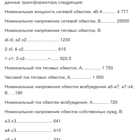
данные трансформатора следующие:
Номинальная мощность сетевой обмотки, кВ-А........... 4 777
Номинальное напряжение сетевой обмотки, В............ 25000
Номинальное напряжение тяговых обмоток, В:
al-xl; а2-х2.......................... 1230
2-xI; 4-х2........................... 615
1-х1; 3-х2...................•....... 922,5
Номинальный ток тяговых обмоток, А............... 1 750
Часовой ток тяговых обмоток, А................. 1 900
Номинальные напряжения обмоток возбуждения аб-а7; а7-х4,
В. . . 180
Номинальный ток обмотки возбуждения, А............. 720
Номинальное напряжение обмоток собственных нужд, В:
аЗ-хЗ............................. 641
а4-хЗ............................. 410
а5-хЗ............................. 231