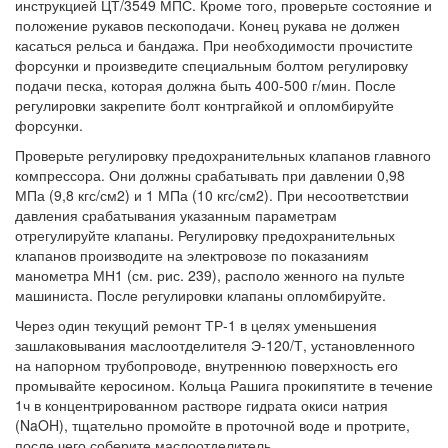
инструкцией ЦТ/3549 МПС. Кроме того, проверьте состояние и
положение рукавов пескоподачи. Конец рукава не должен
касаться рельса и бандажа. При необходимости прочистите
форсунки и произведите специальным болтом регулировку
подачи песка, которая должна быть 400-500 г/мин. После
регулировки закрепите болт контргайкой и опломбируйте
форсунки.
Проверьте регулировку предохранительных клапанов главного
компрессора. Они должны срабатывать при давлении 0,98
МПа (9,8 кгс/см2) и 1 МПа (10 кгс/см2). При несоответствии
давления срабатывания указанным параметрам
отрегулируйте клапаны. Регулировку предохранительных
клапанов производите на электровозе по показаниям
манометра МН1 (см. рис. 239), располо женного на пульте
машиниста. После регулировки клапаны опломбируйте.
Через один текущий ремонт ТР-1 в целях уменьшения
зашлаковывания маслоотделителя Э-120/Т, установленного
на напорном трубопроводе, внутреннюю поверхность его
промывайте керосином. Кольца Рашига прокипятите в течение
1ч в концентрированном растворе гидрата окиси натрия
(NaOH), тщательно промойте в проточной воде и протрите,
после чего соберите маслоотделитель.