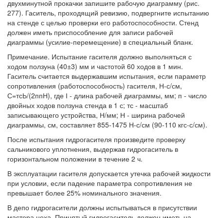
двухминутной прокачки запишите рабочую диаграмму (рис.
277). Гаситель, проходящий ревизию, подвергните испытанию
на стенде с целью проверки его работоспособности. Стенд
должен иметь приспособление для записи рабочей
диаграммы (усилие-перемещение) в специальный бланк.
Примечание. Испытание гасителя должно выполняться с
ходом ползуна (40±3) мм и частотой 60 ходов в 1 мин.
Гаситель считается выдержавшим испытания, если параметр
сопротивления (работоспособность) гасителя, Н-с/см,
С=тсЬ/(2ппН), где І - длина рабочей диаграммы, мм; п - число
двойных ходов ползуна стенда в 1 с; тс - масштаб
записывающего устройства, Н/мм; Н - ширина рабочей
диаграммы, см, составляет 855-1475 Н-с/см (90-110 кгс-с/см).
После испытания гидрогасителя произведите проверку
сальникового уплотнения, выдержав гидрогаситель в
горизонтальном положении в течение 2 ч.
В эксплуатации гасителя допускается утечка рабочей жидкости
при условии, если падение параметра сопротивления не
превышает более 25% номинального значения.
В депо гидрогасители должны испытываться в присутствии
мастера цеха. Принятый гидрогаситель должен иметь на