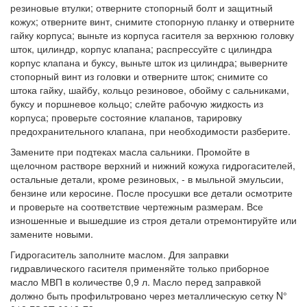
резиновые втулки; отверните стопорный болт и защитный
кожух; отверните винт, снимите стопорную планку и отверните
гайку корпуса; выньте из корпуса гасителя за верхнюю головку
шток, цилиндр, корпус клапана; распрессуйте с цилиндра
корпус клапана и буксу, выньте шток из цилиндра; выверните
стопорный винт из головки и отверните шток; снимите со
штока гайку, шайбу, кольцо резиновое, обойму с сальниками,
буксу и поршневое кольцо; слейте рабочую жидкость из
корпуса; проверьте состояние клапанов, тарировку
предохранительного клапана, при необходимости разберите.
Замените при подтеках масла сальники. Промойте в
щелочном растворе верхний и нижний кожуха гидрогасителей,
остальные детали, кроме резиновых, - в мыльной эмульсии,
бензине или керосине. После просушки все детали осмотрите
и проверьте на соответствие чертежным размерам. Все
изношенные и вышедшие из строя детали отремонтируйте или
замените новыми.
Гидрогаситель заполните маслом. Для заправки
гидравлического гасителя применяйте только приборное
масло МВП в количестве 0,9 л. Масло перед заправкой
должно быть профильтровано через металлическую сетку N°