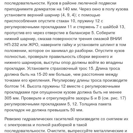
последовательности. Кузов в районе люлечной подвески
приподнимите домкратом на 140 мм. Через окно в полу кузова
установите верхний шарнир (4, 9, 4); с помощью
приспособления опустите стакан 10, пружину 12 с
регулировочными прокладками 11 и стержень 7 с шайбой 13,
пропустив его через отверстие в балансире 5. Соберите
нижний шарнир, смазав поверхности трения смазкой ВНИИ
НП-232 или ЖРО, наверните гайку и установите шплинт в том
положении, которое он занимал до разборки. Опустите кузов
полностью, проверьте правильность сборки верхнего и
нижнего шарниров, выступы опор должны войти во впадины
прокладки. Установите страховочный трос 15. Длина троса
должна быть на 15-20 мм больше, чем расстояние между
точками его крепления. Регулировку длины троса производите
болтом 14. Высота пружины 12 вместе с регулировочными
прокладками при опущенном кузове должна быть не менее
305 мм. Проверьте и отрегулируйте зазоры Б и В (см. рис. 17)
регулировочными прокладками 5, 12. Толщина пакета
прокладок не должна превышать 50 мм.
Ревизию гидравлических гасителей произведите со снятием их
с электровоза и полной разборкой в такой
последовательности. Очистите, выпрессуйте металлические и