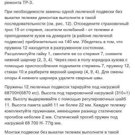
ремонта ТР-3.
При необходимости замены одной люлечной подвески без
выкатки тележки демонтаж выполните в такой
последовательности (см. рис. 12). Отсоедините страховочный
трос 15 от стержня, гасители колебаний - от тележки и
приподнимите кузов на домкрате (в районе люлечной
подвески) приблизительно на 140 мм. Убедитесь в том, что
пружина 12 находится в разгруженном состоянии.
Расшплинтуйте гайку 1, свинтите ее со стержня 7, снимите
нижний шарнир (2, 3, 4). Через окно в полу коридора кузова с
помощью приспособления поднимите стержень 7, пружину 12,
стакан 10 и разберите верхний шарнир (4, 9, 4). Для смены
опоры 4 нижнего шарнира удалите сварные швы.
Пружины 12 люлечных подвесок тарируйте под нагрузкой
68700Н(6870 кгс). Высота под тарировочной нагрузкой (310+1)
мм. Высоту выдерживайте с помощью регулировочных шайб
11. Высота пакета шайб 11 не более 22 мм. Каждую тележку
комплектуйте пружинами, имеющими разницу статических
прогибов неболее 2 мм. Статический прогиб пружин под
нагрузкой 68 700 H- 77ig мм.
Монтаж подвески без выкатки тележек выполните в такой