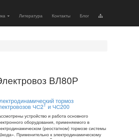
ика
Литература
Контакты
Блог
Электровоз ВЛ80Р
лектродинамический тормоз
Т
лектровозов ЧС2
и ЧС200
ассмотрены устройство и работа основного
лектронного оборудования, применяемого в
лектродинамическом (реостатном) тормозе системы
Шкода». Применительно к электродинамическому