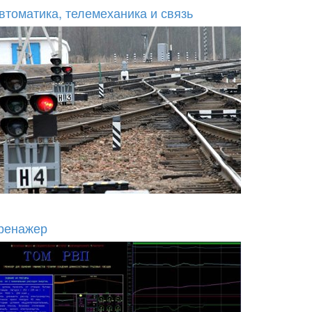
втоматика, телемеханика и связь
ренажер