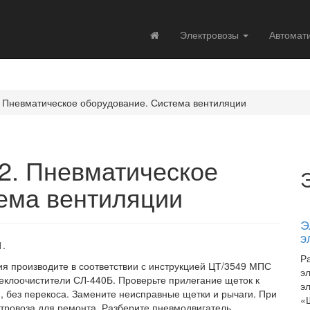
Электровозы
Автомат
 Пневматическое оборудование. Система вентиляции
2. Пневматическое
ема вентиляции
Э
э
1.
Р
я производите в соответствии с инструкцией ЦТ/3549 МПС
э
теклоочистители СЛ-440Б. Проверьте прилегание щеток к
э
, без перекоса. Замените неисправные щетки и рычаги. При
«
тровоза для ремонта. Разберите пневмодвигатель,