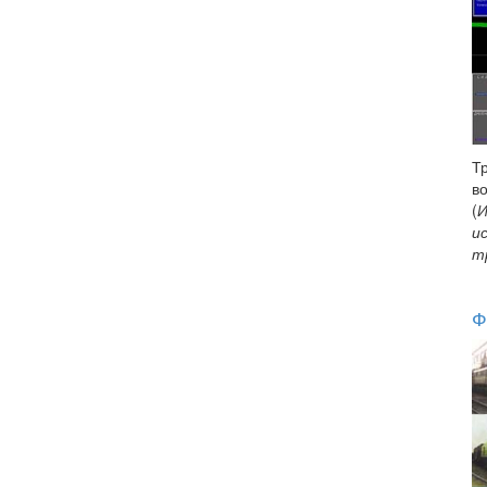
Т
в
(
И
и
т
Ф