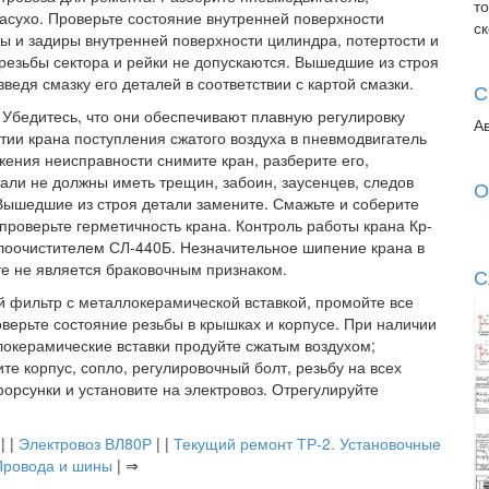
т
асухо. Проверьте состояние внутренней поверхности
с
ны и задиры внутренней поверхности цилиндра, потертости и
резьбы сектора и рейки не допускаются. Вышедшие из строя
ведя смазку его деталей в соответствии с картой смазки.
С
Убедитесь, что они обеспечивают плавную регулировку
А
ытии крана поступления сжатого воздуха в пневмодвигатель
жения неисправности снимите кран, разберите его,
тали не должны иметь трещин, забоин, заусенцев, следов
О
 Вышедшие из строя детали замените. Смажьте и соберите
и проверьте герметичность крана. Контроль работы крана Кр-
клоочистителем СЛ-440Б. Незначительное шипение крана в
те не является браковочным признаком.
С
 фильтр с металлокерамической вставкой, промойте все
оверьте состояние резьбы в крышках и корпусе. При наличии
локерамические вставки продуйте сжатым воздухом;
те корпус, сопло, регулировочный болт, резьбу на всех
орсунки и установите на электровоз. Отрегулируйте
| |
Электровоз ВЛ80Р
| |
Текущий ремонт ТР-2. Установочные
Провода и шины
| ⇒