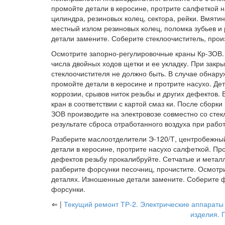
промойте детали в керосине, протрите салфеткой н
цилиндра, резиновых колец, сектора, рейки. Вмяти
местный излом резиновых колец, поломка зубьев и 
детали замените. Соберите стеклоочиститель, произ
Осмотрите запорно-регулировочные краны Кр-ЗОВ. 
числа двойных ходов щетки и ее укладку. При закр
стеклоочистителя не должно быть. В случае обнару
промойте детали в керосине и протрите насухо. Де
коррозии, срывов ниток резьбы и других дефектов.
кран в соответствии с картой смаз ки. После сборк
ЗОВ производите на электровозе совместно со сте
результате сброса отработанного воздуха при рабо
Разберите маслоотделители Э-120/Т, центробежный
детали в керосине, протрите насухо салфеткой. Пр
дефектов резьбу прокалибруйте. Сетчатые и метал
разберите форсунки песочниц, прочистите. Осмотри
деталях. Изношенные детали замените. Соберите ф
форсунки.
⇐ |
Текущий ремонт ТР-2. Электрические аппараты
изделия. 