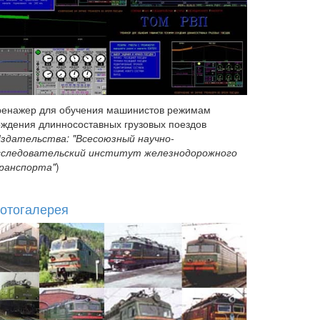
ренажер для обучения машинистов режимам
ождения длинносоставных грузовых поездов
здательства: "Всесоюзный научно-
сследовательский институт железнодорожного
ранспорта"
)
отогалерея