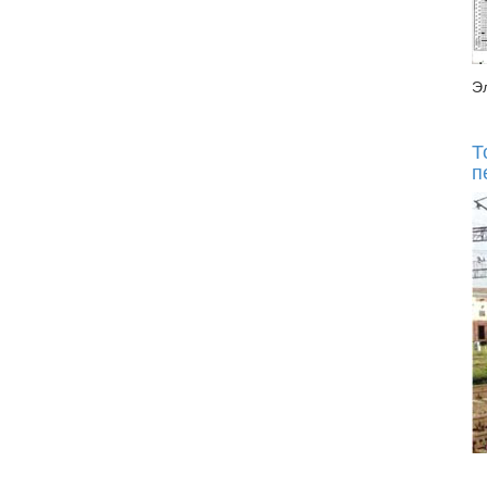
Э
Т
п