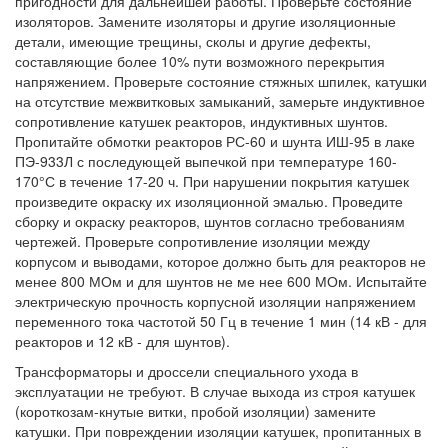
пригодности для дальнейшей работы. Проверьте состояние
изоляторов. Замените изоляторы и другие изоляционные
детали, имеющие трещины, сколы и другие дефекты,
составляющие более 10% пути возможного перекрытия
напряжением. Проверьте состояние стяжных шпилек, катушки
на отсутствие межвитковых замыканий, замерьте индуктивное
сопротивление катушек реакторов, индуктивных шунтов.
Пропитайте обмотки реакторов РС-60 и шунта ИШ-95 в лаке
ПЭ-933Л с последующей выпечкой при температуре 160-
170°С в течение 17-20 ч. При нарушении покрытия катушек
произведите окраску их изоляционной эмалью. Проведите
сборку и окраску реакторов, шунтов согласно требованиям
чертежей. Проверьте сопротивление изоляции между
корпусом и выводами, которое должно быть для реакторов не
менее 800 МОм и для шунтов не ме нее 600 МОм. Испытайте
электрическую прочность корпусной изоляции напряжением
переменного тока частотой 50 Гц в течение 1 мин (14 кВ - для
реакторов и 12 кВ - для шунтов).
Трансформаторы и дроссели специального ухода в
эксплуатации не требуют. В случае выхода из строя катушек
(короткозам-кнутые витки, пробой изоляции) замените
катушки. При повреждении изоляции катушек, пропитанных в