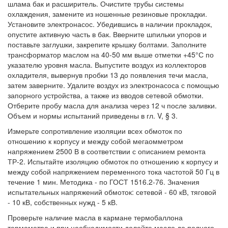
шлама бак и расширитель. Очистите трубы системы
охлаждения, замените из ношенные резиновые прокладки.
Установите электронасос. Убедившись в наличии прокладок,
опустите активную часть в бак. Вверните шпильки упоров и
поставьте заглушки, закрепите крышку болтами. Заполните
трансформатор маслом на 40-50 мм выше отметки +45°С по
указателю уровня масла. Выпустите воздух из коллекторов
охладителя, вывернув пробки 13 до появления течи масла,
затем заверните. Удалите воздух из электронасоса с помощью
запорного устройства, а также из вводов сетевой обмотки.
Отберите пробу масла для анализа через 12 ч после заливки.
Объем и нормы испытаний приведены в гл. V, § 3.
Измерьте сопротивление изоляции всех обмоток по
отношению к корпусу и между собой мегаомметром
напряжением 2500 В в соответствии с описанием ремонта
ТР-2. Испытайте изоляцию обмоток по отношению к корпусу и
между собой напряжением переменного тока частотой 50 Гц в
течение 1 мин. Методика - по ГОСТ 1516.2-76. Значения
испытательных напряжений обмоток: сетевой - 60 кВ, тяговой
- 10 кВ, собственных нужд - 5 кВ.
Проверьте наличие масла в кармане термобаллона
термометра и при необходимости долейте масло до полного