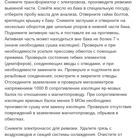
Снимите трансформатор с электровоза, произведите ревизию
выемной части. Слейте масло из бака в специальную посуду,
отберите пробу масла для анализа. Отверните гайки болтов,
крепящих крышку к баку. Снимите заглушки и отверните на
несколько оборотов две шпильки упоров в нижней части бака.
Поднимите активную часть и поставьте ее на противень.
Активная часть может находиться вне бака не более 7 ч
(иначе необходима сушка изоляции). Проверьте и при
необходимости усильте прессовку обмоток с помощью
прижима. Проверьте состояние гибких элементов
(демпферов), соединяющих вводы с отводами, и при
необходимости замените их. Проверьте и подтяните все
резьбовые соединения; осмотрите и закрепите отводы.
Отсоедините заземление и проверьте мегаомметром
напряжением 1000 В сопротивление изоляции яр-мовых
балок по отношению к магнитопроводу. При сопротивлении
изоляции ярмовых балок менее 5 МОм необходимо
произвести сушку или замену изоляции. Проверьте отсутствие
повреждений в заземлении магнитопровода, обрывов в
обмотках.
Снимите электронасос для ревизии. Удалите грязь с
воздуховодов и секций системы охлаждения. Очистите от