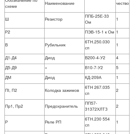
Обозначение по
Наименование
чество
схеме
ППБ-25Е-33
Ш
Резистор
1
Ом
Р2
ПЭВ-15-1 к Ом
1
6ТН.250.030
В
Рубильник
1
сп
Д1-Д4
Диод
В200-4-У2
4
Д5-Д9
»
В10-7-У2
5
ДМ
Диод
КД-209А
1
6ТН 267.035
ПІ, П2
Колодка зажимов
2
сп
ПП57-
Пр1, Пр2
Предохранитель
2
31372ХЛТЗ
6ТН.230 554
Р
Реле РП
1
сп