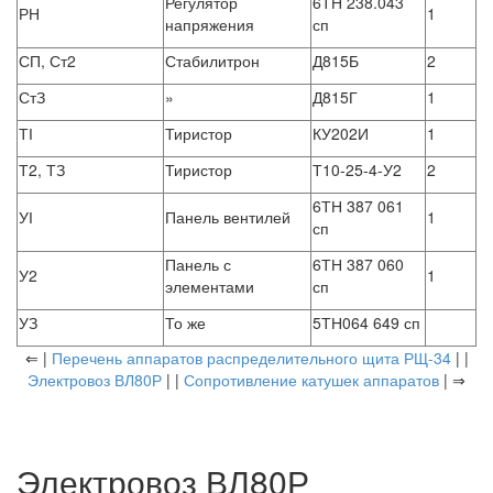
Регулятор
6ТН 238.043
РН
1
напряжения
сп
СП, Ст2
Стабилитрон
Д815Б
2
СтЗ
»
Д815Г
1
ТІ
Тиристор
КУ202И
1
Т2, ТЗ
Тиристор
Т10-25-4-У2
2
6ТН 387 061
УІ
Панель вентилей
1
сп
Панель с
6ТН 387 060
У2
1
элементами
сп
УЗ
То же
5ТН064 649 сп
⇐ |
Перечень аппаратов распределительного щита РЩ-34
| |
Электровоз ВЛ80Р
| |
Сопротивление катушек аппаратов
| ⇒
Электровоз ВЛ80Р