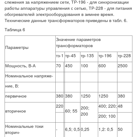
слежения за напряжением сети, ТР-196 - для синхронизации
работы аппаратуры управления с сетью, ТР-228 - для питания
обогревателей электрооборудования в зимнее время.
Технические данные трансформаторов приведены в табл. 6.
Таблица 6
Значение параметров
трансформаторов
Параметры
тз-1
тр-45
тр-135
тр-196
тр-228
Мощность, В-А
70
450
100
600
2500
Номинальное напряже-
ние, В:
первичное
380
380
1250
1250
380
220
400; 220;
48
200;
вторичное
60; 55
200
200; 100
Номинальные токи
-
6,5; 0,5
0,25
1,2: 0,5
50
вторич-