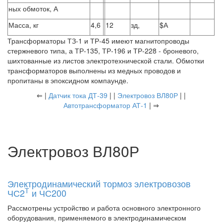
ных обмоток, А
Масса, кг
4,6
12
зд,
$А
Трансформаторы ТЗ-1 и ТР-45 имеют магнитопроводы
стержневого типа, а ТР-135, ТР-196 и ТР-228 - броневого,
шихтованные из листов электротехнической стали. Обмотки
трансформаторов выполнены из медных проводов и
пропитаны в эпоксидном компаунде.
⇐ |
Датчик тока ДТ-39
| |
Электровоз ВЛ80Р
| |
Автотрансформатор АТ-1
| ⇒
Электровоз ВЛ80Р
Электродинамический тормоз электровозов
Т
ЧС2
и ЧС200
Рассмотрены устройство и работа основного электронного
оборудования, применяемого в электродинамическом