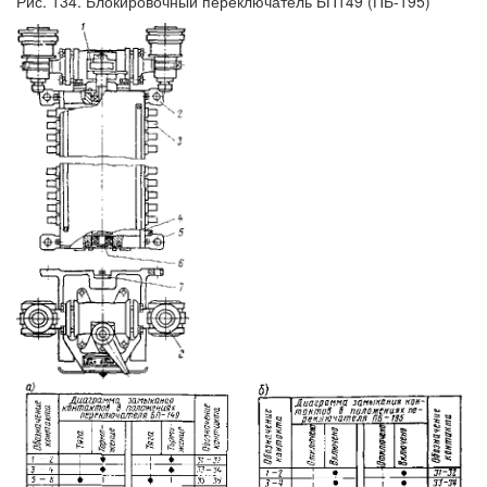
Рис. 134. Блокировочный переключатель БП149 (ПБ-195)