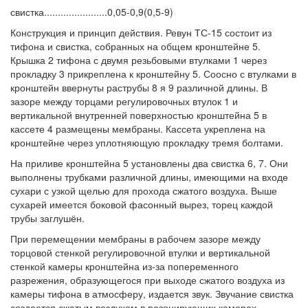
свистка.......................0,05-0,9(0,5-9)
Конструкция и принцип действия. Ревун ТС-15 состоит из
тифона и свистка, собранных на общем кронштейне 5.
Крышка 2 тифона с двумя резьбовыми втулками 1 через
прокладку 3 прикреплена к кронштейну 5. Соосно с втулками в
кронштейн ввернуты раструбы 8 я 9 различной длины. В
зазоре между торцами регулировочных втулок 1 и
вертикальной внутренней поверхностью кронштейна 5 в
кассете 4 размещены мембраны. Кассета укреплена на
кронштейне через уплотняющую прокладку тремя болтами.
На приливе кронштейна 5 установлены два свистка 6, 7. Они
выполнены трубками различной длины, имеющими на входе
сухари с узкой щелью для прохода сжатого воздуха. Выше
сухарей имеется боковой фасонный вырез, торец каждой
трубы заглушён.
При перемещении мембраны в рабочем зазоре между
торцовой стенкой регулировочной втулки и вертикальной
стенкой камеры кронштейна из-за попеременного
разрежения, образующегося при выходе сжатого воздуха из
камеры тифона в атмосферу, издается звук. Звучание свистка
создается сжатым воздухом в резонирующих камерах.