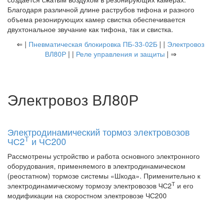
Благодаря различной длине раструбов тифона и разного
объема резонирующих камер свистка обеспечивается
двухтональное звучание как тифона, так и свистка.
⇐ |
Пневматическая блокировка ПБ-33-02Б
| |
Электровоз
ВЛ80Р
| |
Реле управления и защиты
| ⇒
Электровоз ВЛ80Р
Электродинамический тормоз электровозов
Т
ЧС2
и ЧС200
Рассмотрены устройство и работа основного электронного
оборудования, применяемого в электродинамическом
(реостатном) тормозе системы «Шкода». Применительно к
Т
электродинамическому тормозу электровозов ЧС2
и его
модификации на скоростном электровозе ЧС200