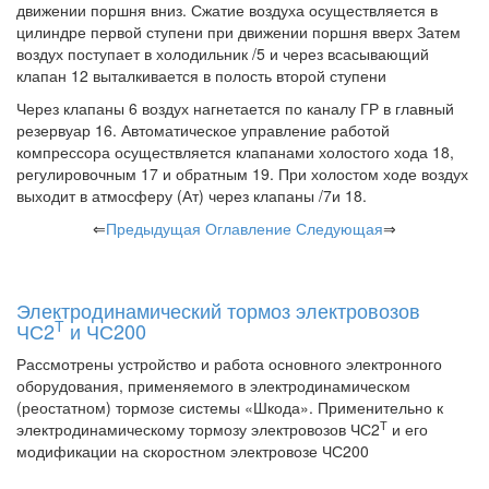
движении поршня вниз. Сжатие воздуха осуществляется в
цилиндре первой ступени при движении поршня вверх Затем
воздух поступает в холодильник /5 и через всасывающий
клапан 12 выталкивается в полость второй ступени
Через клапаны 6 воздух нагнетается по каналу ГР в главный
резервуар 16. Автоматическое управление работой
компрессора осуществляется клапанами холостого хода 18,
регулировочным 17 и обратным 19. При холостом ходе воздух
выходит в атмосферу (Ат) через клапаны /7и 18.
⇐
Предыдущая
Оглавление
Следующая
⇒
Электродинамический тормоз электровозов
Т
ЧС2
и ЧС200
Рассмотрены устройство и работа основного электронного
оборудования, применяемого в электродинамическом
(реостатном) тормозе системы «Шкода». Применительно к
Т
электродинамическому тормозу электровозов ЧС2
и его
модификации на скоростном электровозе ЧС200