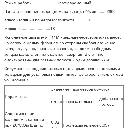
Режим работы.......................кратковременный
Частота вращения якоря (номинальная), об/мин........ 2800
Класс изоляции по нагревостойкости.............В
Масса, кг.........................18
Исполнение двигателя П11М - защищенное, горизонтальное,
на лапах, с малым фланцем со стороны свободного конца
вала, на двух подшипниках качения, с одним свободным
концом вала. Станина стальная, сварная. В станине
смонтированы два главных полюса и один добавочный.
Силуминовые подшипниковые щиты армированы стальными
кольцами для установки подшипников. Со стороны коллектора
ус-Таблица 4
Значения параметров обмоток
Параметры
добавочного
якоря
главных полюсов
полюса
Сопротивление в
холодном состоянии
0,32
при 20"С,Ом Шаг по
Последовательное
0,097
1-2