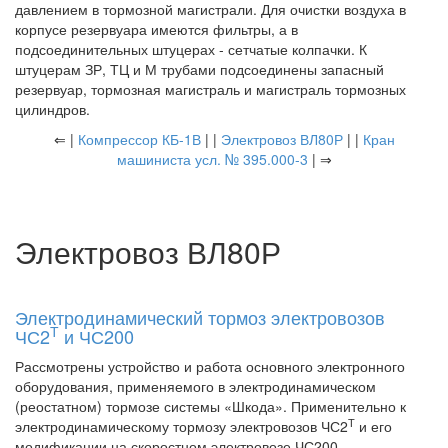
давлением в тормозной магистрали. Для очистки воздуха в
корпусе резервуара имеются фильтры, а в
подсоединительных штуцерах - сетчатые колпачки. К
штуцерам ЗР, ТЦ и М трубами подсоединены запасный
резервуар, тормозная магистраль и магистраль тормозных
цилиндров.
⇐ |
Компрессор КБ-1В
| |
Электровоз ВЛ80Р
| |
Кран
машиниста усл. № 395.000-3
| ⇒
Электровоз ВЛ80Р
Электродинамический тормоз электровозов
Т
ЧС2
и ЧС200
Рассмотрены устройство и работа основного электронного
оборудования, применяемого в электродинамическом
(реостатном) тормозе системы «Шкода». Применительно к
Т
электродинамическому тормозу электровозов ЧС2
и его
модификации на скоростном электровозе ЧС200