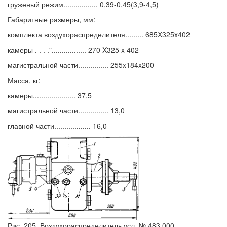
груженый режим................. 0,39-0,45(3,9-4,5)
Габаритные размеры, мм:
комплекта воздухораспределителя......... 685X325x402
камеры . . . ."................. 270 X325 x 402
магистральной части............... 255x184x200
Масса, кг:
камеры..................... 37,5
магистральной части............... 13,0
главной части.................. 16,0
Рис. 205. Воздухораспределитель усл. № 483.000