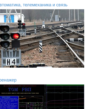
втоматика, телемеханика и связь
ренажер