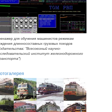
ренажер для обучения машинистов режимам
ождения длинносоставных грузовых поездов
здательства: "Всесоюзный научно-
сследовательский институт железнодорожного
ранспорта"
)
отогалерея