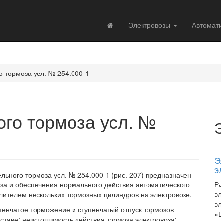
Электровозы
Автомат
о тормоза усл. № 254.000-1
ого тормоза усл. №
Э
э
льного тормоза усл. № 254.000-1 (рис. 207) предназначен
Р
за и обеспечения нормального действия автоматического
э
ителем нескольких тормозных цилиндров на электровозе.
э
пенчатое торможение и ступенчатый отпуск тормозов
«
оставе; неистощимость действия тормоза электровоза;