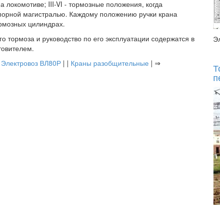
локомотиве; III-VI - тормозные положения, когда
орной магистралью. Каждому положению ручки крана
ормозных цилиндрах.
 тормоза и руководство по его эксплуатации содержатся в
Э
товителем.
|
Электровоз ВЛ80Р
| |
Краны разобщительные
| ⇒
Т
п