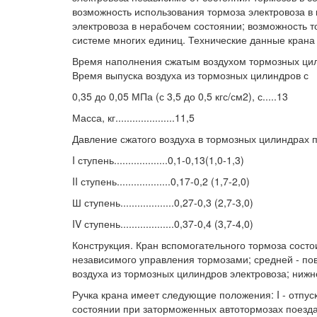
возможность использования тормоза электровоза в
электровоза в нерабочем состоянии; возможность 
системе многих единиц. Технические данные кран
Время наполнения сжатым воздухом тормозных цилинд
Время выпуска воздуха из тормозных цилиндров с
0,35 до 0,05 МПа (с 3,5 до 0,5 кгс/см2), с.....13
Масса, кг.....................11,5
Давление сжатого воздуха в тормозных цилиндрах п
I ступень...................0,1-0,13(1,0-1,3)
II ступень...................0,17-0,2 (1,7-2,0)
Ш ступень...................0,27-0,3 (2,7-3,0)
IV ступень...................0,37-0,4 (3,7-4,0)
Конструкция. Кран вспомогательного тормоза состои
независимого управления тормозами; средней - по
воздуха из тормозных цилиндров электровоза; нижн
Ручка крана имеет следующие положения: I - отпус
состоянии при заторможенных автотормозах поезда;