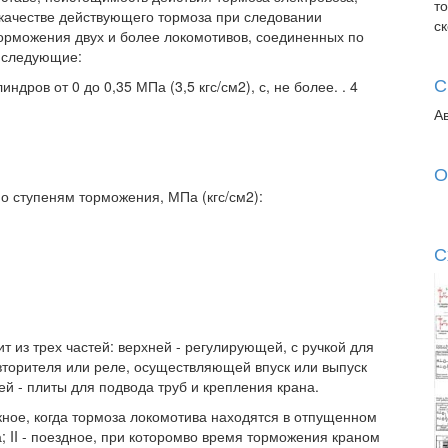
т
 качестве действующего тормоза при следовании
с
торможения двух и более локомотивов, соединенных по
а следующие:
С
ров от 0 до 0,35 МПа (3,5 кгс/см2), с, не более. . 4
А
О
о ступеням торможения, МПа (кгс/см2):
С
т из трех частей: верхней - регулирующей, с ручкой для
вторителя или реле, осуществляющей впуск или выпуск
ей - плиты для подвода труб и крепления крана.
кное, когда тормоза локомотива находятся в отпущенном
 II - поездное, при которомво время торможения краном