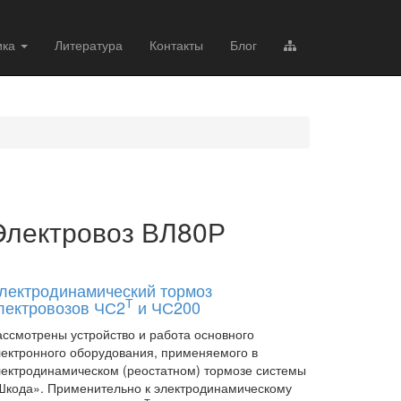
ика
Литература
Контакты
Блог
Электровоз ВЛ80Р
лектродинамический тормоз
Т
лектровозов ЧС2
и ЧС200
ассмотрены устройство и работа основного
лектронного оборудования, применяемого в
лектродинамическом (реостатном) тормозе системы
Шкода». Применительно к электродинамическому