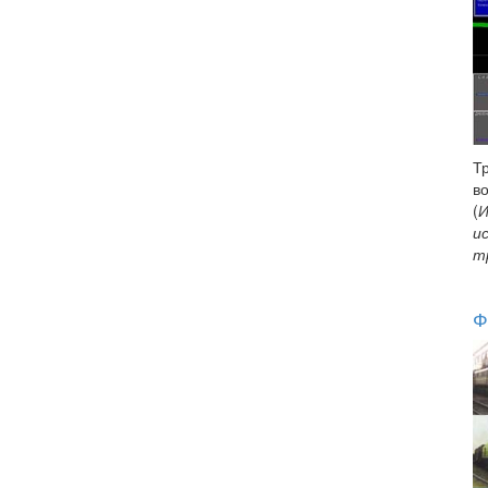
Т
в
(
И
и
т
Ф