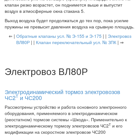
клапан резко возрастет, он поднимется выше и выпустит
воздух в атмосферные окна стакана 5.
Выход воздуха будет продолжаться до тех пор, пока усилие
пружины не превысит давления воздуха на срывную площадь.
⇐ |
Обратные клапаны усл. № Э-155 и Э-175
| |
Электровоз
ВЛ80Р
| |
Клапан переключательный усл. № ЗПК
| ⇒
Электровоз ВЛ80Р
Электродинамический тормоз электровозов
Т
ЧС2
и ЧС200
Рассмотрены устройство и работа основного электронного
оборудования, применяемого в электродинамическом
(реостатном) тормозе системы «Шкода». Применительно к
Т
электродинамическому тормозу электровозов ЧС2
и его
модификации на скоростном электровозе ЧС200