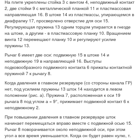
На плите укреплены стойка 3 с винтом 4, неподвижный контакт
2, две стойки 9 с металлической планкой 11 и пластмассовая
направляющая 16. В штоке 14 из пластмассы, упирающемся в
диафрагму 17, просверлено отверстие для оси 15.
Регулирующая пружина 13 одним торцом упирается в гнезде
на штоке, а другим - в пластмассовую планку 10. Вращением
винта 12 перемещают планку 10 и регулируют усилие
пружины 13.
Рычаг 6 имеет две оси: подвижную 15 в штоке 14 и
неподвижную 19 в направляющей 16. Выступы
подковообразного подвижного контакта 6 прижаты контактной
пружиной 7 к рычагу 8.
Когда давления в главном резервуаре (со стороны канала ГР)
нет, под усилием пружины 13 шток 14 находится в левом
положении (рис. а). Пружина 7, расположенная к оси 19
рычага 8 под углом а = 9°, прижимает подвижной контакт 6 к
неподвижному 2.
При повышении давления в главном резервуаре шток
начинает перемещаться вправо вместе с подвижной осью 15.
Рычаг 8 поворачивается около неподвижной оси, при этом
угол а все время уменьшается. Когда он будет равен нулю, т.