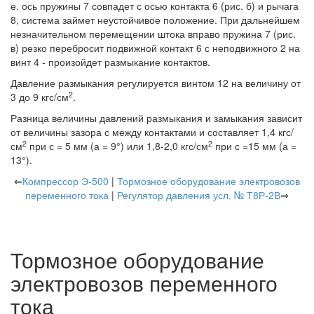
е. ось пружины 7 совпадет с осью контакта 6 (рис. б) и рычага
8, система займет неустойчивое положение. При дальнейшем
незначительном перемещении штока вправо пружина 7 (рис.
в) резко перебросит подвижной контакт 6 с неподвижного 2 на
винт 4 - произойдет размыкание контактов.
Давление размыкания регулируется винтом 12 на величину от
2
3 до 9 кгс/см
.
Разница величины давлений размыкания и замыкания зависит
от величины зазора с между контактами и составляет 1,4 кгс/
2
2
см
при с = 5 мм (а = 9°) или 1,8-2,0 кгс/см
при с =15 мм (а =
13°).
⇐
Компрессор Э-500
|
Тормозное оборудование электровозов
переменного тока
|
Регулятор давления усл. № Т8Р-2В
⇒
Тормозное оборудование
электровозов переменного
тока