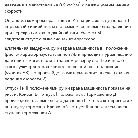
2
давления в магистрали на 0,2 кгс/см
с резким уменьшением
скорости.
Остановка компрессора - кривая АБ на рис. ж. На участке БВ
штриховой линией показано возможное повышение давления
при перекрытии крана двойной тяги. Участок БГ
свидетельствует о выключении компрессора.
Длительная выдержка ручки крана машиниста в I положении
(рис. з) характеризуется линией АБ и приводит к уравниванию
давления в магистрали и главном резервуаре. Если после
этого ручку крана машиниста перевести во II положение
(участок БВ), то произойдет самоторможение поезда (кривая
падения скорости V).
Отпуск I и II положениями ручки крана машиниста показан на
рис. и. Кривая Б - отпуск I положением. Торможение Д
произведено с завышенного давления Г, что может привести к
неотпуску тормозов. Кривая аб - отпуск II положением после
ступени торможения А.