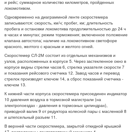
и рейс; суммарное количество километров, пройденных
локомотивом.
Одновременно на диаграммной ленте скоростемера
записываются: скорость, км/ч; пробег, км; длительность
пробега и остановки локомотива продолжительностью до 24 ч
в часах и минутах; режим торможения; включенное положение
клапана автостопа; наличие на локомотивном светофоре
красного, желтого с красным и желтого огней.
Скоростемер СЛ-2М состоит из отдельных механизмов и
узлов, расположенных в корпусе 5. Через застекленное окно в
корпусе видны стрелки часов 6, стрелка указателя скорости 7
и показания рейсового счетчика 12. Завод часов и перевод
стрелок производят ключом 14, а сброс показаний счетчика -
ключом 13.
К нижней части корпуса скоростемера присоединен индикатор
10 давления воздуха в тормозной магистрали (на
электропоездах - давления в тормозных цилиндрах),
приводной валик 9 от редуктора колесной пары с масленкой 8
и штепсельный разъем 11.
В верхней части скоростемера, закрытой откидной крышкой
17, расположены лентопротяжный механизм 4,