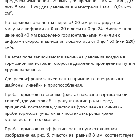
пределом измерения 220 км/ч; для времени 1 мм = 1 мин; для
пути 5 мм = 1 км; для давления в магистрали 1 мм = 0,24 кгс/
2
см
.
На верхнем поле ленты шириной 30 мм регистрируются
минуты с цифрами от 0 до 30 и часы от 0 до 24. Нижнее поле
шириной 40 мм разделено горизонтальными линиями с
цифрами скорости движения локомотива от 0 до 150 (или 220)
км/ч.
На этом поле записываются величина давления воздуха в
тормозной магистрали, скорость движения, пройденный путь и
другие величины.
Для расшифровки записи ленты применяют специальные
шаблоны, линейки и приспособления.
Проба тормозов на стоянке (рис. а) показана вертикальной
линией, где участок аб - продувка магистрали перед
прицепкой локомотива, участок ав (утолщенная линия) -
проба тормозов, участок аг - постановка ручки крана
машиниста в I положение.
Проба тормозов на эффективность в пути следования
изображена на рис. б. Участок ав, равный 3 мм, соответствует