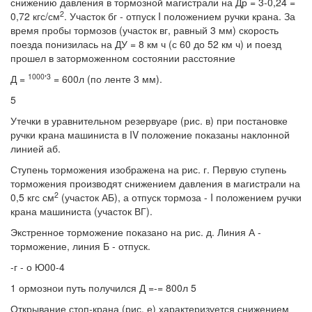
снижению давления в тормозной магистрали на Др = 3-0,24 =
2
0,72 кгс/см
. Участок бг - отпуск I положением ручки крана. За
время пробы тормозов (участок вг, равный 3 мм) скорость
поезда понизилась на ДУ = 8 км ч (с 60 до 52 км ч) и поезд
прошел в заторможенном состоянии расстояние
1000
3
Д =
’
= 600л (по ленте 3 мм).
5
Утечки в уравнительном резервуаре (рис. в) при постановке
ручки крана машиниста в IV положение показаны наклонной
линией аб.
Ступень торможения изображена на рис. г. Первую ступень
торможения производят снижением давления в магистрали на
2
0,5 кгс см
(участок АБ), а отпуск тормоза - I положением ручки
крана машиниста (участок ВГ).
Экстренное торможение показано на рис. д. Линия А -
торможение, линия Б - отпуск.
-г - о Ю00-4
1 ормознои путь получился Д =-= 800л 5
Открывание стоп-крана (рис. е) характеризуется снижением