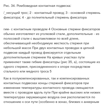
Рис. 34. Ромбовидная контактная подвеска:
/_несущий трос; 2 - контактный провод; 3 - основной стержень
фиксатора; 4 - до полнительный стержень фиксатора
гим- с контактным проводом 4 Основные стержни фиксаторов
обычно изготовляют из уголковой стали, дополнительные - из
полосовой стали с выштамловкои по всей дтине,
обеспечивающей необходимую жесткость стержня при
небольшой массе При двух контактных проводах в цепной
подвеске каждый провод фиксируется отдельным
дополнительным стержнем На кривых участках пути
применяют также гибкие фиксаторы (рис 35, а), состоящие из
одного стержня, присоединенного к опоре посредством
стального или медного троса 5
Как в полукомпенсированных, так и компенсированных
контактных подвесках концы стержней фиксаторов при
изменении температуры контактного провода смещаются
вместе с проводом вдоль пути При крайне высоких или низких
температурах окружающею воздуха они располагаются по
отношению к оси пути (особенно в зонах, близких к анкерным