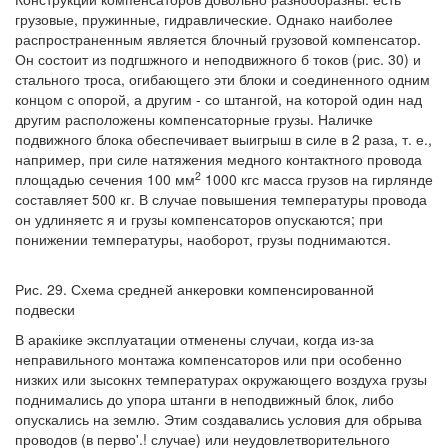
грузовые, пружинные, гидравлические. Однако наиболее
распространенным является блочный грузовой компенсатор.
Он состоит из подгшжного и неподвижного б токов (рис. 30) и
стального троса, огибающего эти блоки и соединенного одним
концом с опорой, а другим - со штангой, на которой один над
другим расположены компенсаторные грузы. Наличке
подвижного блока обеспечивает выигрыш в силе в 2 раза, т. е.,
например, при силе натяжения медного контактного провода
2
площадью сечения 100 мм
1000 кгс масса грузов на гирлянде
составляет 500 кг. В случае повышения температуры провода
он удлиняетс я и грузы компенсаторов опускаются; при
понижении температуры, наоборот, грузы поднимаются.
Рис. 29. Схема средней анкеровки компенсированной
подвески
В аракіике эксплуатации отменены случаи, когда из-за
неправильного монтажа компенсаторов или при особенно
низких или зысокнх температурах окружающего воздуха грузы
поднимались до упора штанги в неподвижный блок, либо
опускались на землю. Этим создавались условия для обрыва
проводов (в перво'.! случае) или неудовлетворительного