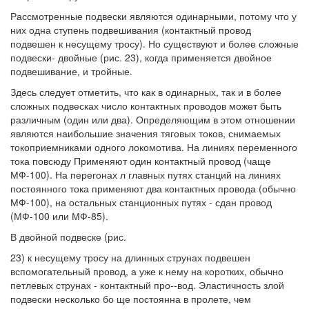
Рассмотренные подвески являются одинарными, потому что у
них одна ступень подвешивания (контактный провод
подвешен к несущему тросу). Но существуют и более сложные
подвески- двойные (рис. 23), когда применяется двойное
подвешивание, и тройные.
Здесь следует отметить, что как в одинарных, так и в более
сложных подвесках число контактных проводов может быть
различным (один или два). Определяющим в этом отношении
являются наибольшие значения тяговых токов, снимаемых
токоприемниками одного локомотива. На линиях переменного
тока повсюду Применяют один контактный провод (чаще
МФ-100). На перегонах л главных путях станций на линиях
постоянного тока применяют два контактных провода (обычно
МФ-100), на остальных станционных путях - сдан провод
(МФ-100 или МФ-85).
В двойной подвеске (рис.
23) к несущему тросу на длинных струнах подвешен
вспомогательный провод, а уже к нему на коротких, обычно
петлевых струнах - контактный про--вод. Эластичность злой
подвески несколько бо ще постоянна в пролете, чем