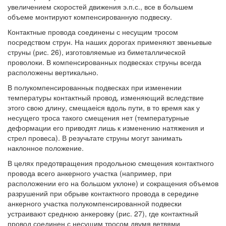
увеличением скоростей движения э.п.с., все в большем
объеме монтируют компенсированную подвеску.
Контактные провода соединены с несущим тросом
посредством струн. На наших дорогах применяют звеньевые
струны (рис. 26), изготовляемые из биметаллической
проволоки. В компенсированных подвесках струны всегда
расположены вертикально.
В полукомпенсированнык подвесках при изменении
температуры контактный провод, изменяющий вследствие
этого свою длину, смещаеіся вдоль пути, в то время как у
несущего троса такого смещения нет (температурные
деформации его приводят лишь к изменению натяжения и
стрел провеса). В резучьтате струны могут занимать
наклонное положение.
В целях предотвращения продольною смещения контактного
провода всего анкерного участка (например, при
расположении его на большом уклоне) и сокращения объемов
разрушений при обрыве контактного провода в середине
анкерного участка полукомпенсированной подвески
устраивают среднюю анкеровку (рис. 27), где контактный
провод соединен с несущим тросом двумя ветвями