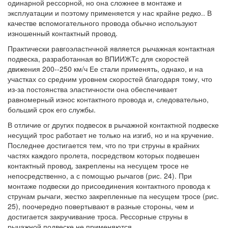
одинарной рессорной, но она сложнее в монтаже и
эксплуатации и поэтому применяется у нас крайне редко.. В
качестве вспомогательного провода обычно используют
изношенный контактный провод.
Практически равгоэластнчной является рычажная контактная
подвеска, разработанная во ВПИИЖТс для скоростей
движения 200--250 км/ч Ее стали применять, однако, и на
участках со средним уровнем скоростей благодаря тому, что
из-за постоянства эластичности она обеспечивает
равномерный износ контактного провода и, следовательно,
больший срок его службы.
В отличие ог других подвесок в рычажной контактной подвеске
несущий трос работает не только на изгиб, но и на кручение.
Последнее достигается тем, что по три струны в крайних
частях каждого пролета, посредством которых подвешен
контактный провод, закреплены на несущем тросе не
непосредственно, а с помощью рычагов (рис. 24). При
монтаже подвески до присоединения контактного провода к
струнам рычаги, жестко закрепленные па несущем тросе (рис.
25), поочередно повертывают в разные стороны, чем и
достигается закручивание троса. Рессорные струны в
рычажной подвеске не применяются.