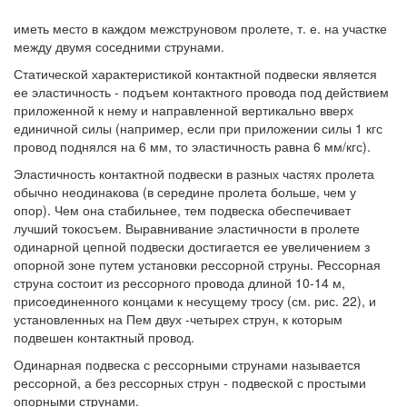
иметь место в каждом межструновом пролете, т. е. на участке
между двумя соседними струнами.
Статической характеристикой контактной подвески является
ее эластичность - подъем контактного провода под действием
приложенной к нему и направленной вертикально вверх
единичной силы (например, если при приложении силы 1 кгс
провод поднялся на 6 мм, то эластичность равна 6 мм/кгс).
Эластичность контактной подвески в разных частях пролета
обычно неодинакова (в середине пролета больше, чем у
опор). Чем она стабильнее, тем подвеска обеспечивает
лучший токосъем. Выравнивание эластичности в пролете
одинарной цепной подвески достигается ее увеличением з
опорной зоне путем установки рессорной струны. Рессорная
струна состоит из рессорного провода длиной 10-14 м,
присоединенного концами к несущему тросу (см. рис. 22), и
установленных на Пем двух -четырех струн, к которым
подвешен контактный провод.
Одинарная подвеска с рессорными струнами называется
рессорной, а без рессорных струн - подвеской с простыми
опорными струнами.