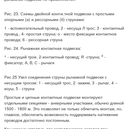
Рис. 23. Схемы двойной конгги.тной подвески с простыми
опорными (а) и рессорными (б) струнами:
1 - вспомогательный провод, 2 - несуща Л трос; 3 - контактный
провод., 4- простая струна; о - место фиксации контактное
провода; 6 - рессорная струна
Рис. 24. Рычажная контактная подвеска:
4
^ - несущий трое, 2-контактный провод; Я -струна;
-
фиксатор; А, В, С - рычаги
Рис 25 Узел соединения струны рычажной подвески с
несущим тросом: 1 - несущий трос, 2 -зажим, 3 - рычаг, 4 --
коуш, 5 - струна
Простые и цепные контактные подвески монтируют
отдельными секциями - анкерными участками, обычно длиной
1500 - 1800 м. Это позволяет не только облегчить монтаж, по,
главное, обеспечить возможность поддерживать натяжение
проводов достаточно постоянным.
Как хорошо известно, все металлические изделия при