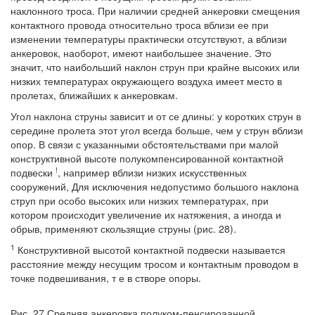
наклонного троса. При наличии средней анкеровки смещения
контактного провода относительно троса вблизи ее при
изменении температуры практически отсутствуют, а вблизи
анкеровок, наоборот, имеют наибольшее значение. Это
значит, что наибольший наклон струн при крайне высоких или
низких температурах окружающего воздуха имеет место в
пролетах, ближайших к анкеровкам.
Угол наклона струны зависит и от се длины: у коротких струн в
середине пролета этот угол всегда больше, чем у струн вблизи
опор. В связи с указанными обстоятельствами при малой
конструктивной высоте полукомпенсированной контактной
!
подвески
, например вблизи низких искусственных
сооружений, Для исключения недопустимо большого наклона
струп при особо высоких или низких температурах, при
котором происходит увеличение их натяжения, а иногда и
обрыв, применяют скользящие струны (рис. 28).
1
Конструктивной высотой контактной подвески называется
расстояние между несущим тросом и контактным проводом в
точке подвешивания, т е в створе опоры.
Рис. 27 Средняя анкеровка полуком-пенсироаанной