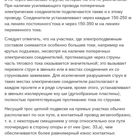
При наличии усиливающего провода поперечные
электрические соединители подключаются также и к этому
проводу. Соединители устанавливают через каждые 150-250 м
на линиях постоянного'тока и через 150-350 м на линиях
переменного тока.
Следует отметить, что на участках, где электроподвижным
составом снимаются особенно большие токи, например на
крутых подъемах, несмотря на наличие поперечных
электрических соединителей, протекающая через струны
часть тягового тока оказывается значительной; это вызывает
пережоги струн в звеньях или в местах соединения их со
струновыми зажимами. Для исключения разрушения струн в
таких местах электрические соединители располагают в
каждом пролете и в ряде случаев, кроме этого, устанавливают
в звеньях изолирующие коу ши (дугообразные пластины),
полностью препятствующие протеканию тока по струнам.
Несущий трос цепной подвески на прямых участках обычно
располагают по оси пути, а контактный провод зигзагообразно,
т. е. с некоторым смещением у опор относительно оси пути
поочередно в сторону опоры и от нее (рис. 33,а), чем
обеспечивается более равномерный износ контактных