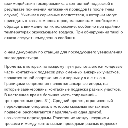
взаимодействия токоприемника с контактной подвеской в
результате понижения натяжения проводов (в после тнем
случае). Учитывая серьезные послстствпя, к которым могут
приводить отказы компенсаторов, машинистам необходимо
обращать внимание на их положение, особенно при крайних
температурах окружающего воздуха. При обнаружении такої о
отказа следует немедленно сообщить
о нем дежурному по станции для последующего уведомления
знергодиспетчера.
Пролеты, в которых по каждому пути располагаются концевые
части контактных подвесок двух смежных анкерных участков,
являются зоной сопряжения а и керных у ч а с т к о в.
Границами сопряжения являются анкерные иноры, на
которые заанкерованы контактные подвески разных участков.
В настоящее время большая часть сопряжений--
трехпролетные (рис. 31). Средний пролет, ограниченный
переходными опорами, в котором смежные контактные
подвески располагаются параллельно одна другої!,
называется переходным. Расстояние между несущими
тросами и между конталы.ыми проводами разных подвесок