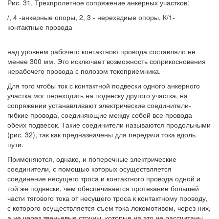
Рис. 31. Трехпролетное сопряжение анкерных участков:
/, 4 -анкерные опоры, 2, 3 - нерехвдиые опоры, К/1-
контактные провода
над уровнем рабочего контактною провода составляло не
менее 300 мм. Это исключает возможность соприкосновения
нерабочего провода с полозом токоприемника.
Для того чтобы ток с контактной подвески одного анкерного
участка мог переходить на подвеску другого участка, на
сопряжении устанавливают электрические соединители-
гибкие провода, соединяющие между собой все провода
обеих подвесок. Такие соединители называются продольными
(рис. 32), так как предназначены для передачи тока вдоль
пути.
Применяются, однако, и поперечные электрические
соединители, с помощью которых осуществляется
соединение несущего троса и контактного провода одной и
той же подвески, чем обеспечивается протекание большей
части тягового тока от несущего троса к контактному проводу,
с которого осуществляется съем тока локомотивом, через них,
а не через звеньевые струны, которые на это не рассчитаны.