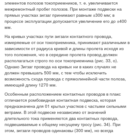
элементов полозов токоприемников, т. е. увеличивается
межремонтный пробег полозов. При монтаже подвески на
прямых участках зигзаг принимают равным ±300 мм; в
процессе эксплуатации допускается увеличение его до ±400
мм.
На кривых участках пути зигзаги контактного провода,
измеряемые от оси токоприемника, принимают различными в
зависимости от радиуса кривой и длины пролета исходя из
того положения, чго в середине пролета провод должен
располагаться строго по оси токоприемника (рис. 33, о).
Однако Зигзаг провода на кривых ни в каких случаях не
должен превышать 500 мм, с тем чтобы исключить
возможность схода провода с прямолинейной части полоза,
имеющей длину 1270 мм.
Особенным расположением контактных проводов в плакс
отличается ромбовидная контактная подвеска, которая
предназначена для 01 крытых участков с частыми сильными
ветрами. В этой подвеске независимо от значений
длительного тока применяются два контактных провода,
подвешиваемые к общему несущему тросу (рис. 34). При
этом, зигзаги проводов одинаковы (300 мм), но всегда