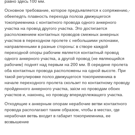
равно здесь 100 мм.
Основное требование, которое предъявляется к сопряжению,-
обеепедпъ плавность перехода полоза движущегося
токоприемника с контактного провода одного анкерного
участка на провод другого участка. Это достигается
расположением контактных проводов смежных анкерных
участков в переходном пролете с небольшими уклонами,
направленными в разные стороны: в створе каждой
переходной опоры рабочим является контактный провод
одного анкерного участка, а другой провод (не являющийся
рабочим) поднят над первым на 200 мм. В середине пролета
оба контактных провода расположены на одной высоте. При
такой регулировке полоз движущегося токоприемника в
начале переходного пролета скользит по контактному проводу
пройденного анкерного участка, заісм но проводам обоих
участков и, наконец, но проводу впередплежащего участка.
Отходящие к анкерным опорам нерабочие ветви контактного
провода располагают таким образом, чтобы в местах, где
нерабочая ветвь входит в габарит токоприемника, ее
возвышение