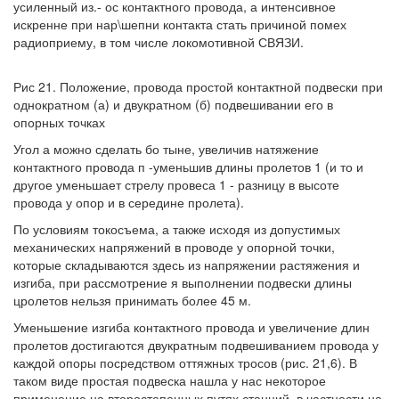
усиленный из.- ос контактного провода, а интенсивное
искренне при нар\шепни контакта стать причиной помех
радиоприему, в том числе локомотивной СВЯЗИ.
Рис 21. Положение, провода простой контактной подвески при
однократном (а) и двукратном (б) подвешивании его в
опорных точках
Угол а можно сделать бо тыне, увеличив натяжение
контактного провода п -уменьшив длины пролетов 1 (и то и
другое уменьшает стрелу провеса 1 - разницу в высоте
провода у опор и в середине пролета).
По условиям токосъема, а также исходя из допустимых
механических напряжений в проводе у опорной точки,
которые складываются здесь из напряжении растяжения и
изгиба, при рассмотрение я выполнении подвески длины
цролетов нельзя принимать более 45 м.
Уменьшение изгиба контактного провода и увеличение длин
пролетов достигаются двукратным подвешиванием провода у
каждой опоры посредством оттяжных тросов (рис. 21,6). В
таком виде простая подвеска нашла у нас некоторое
применение на второстепенных путях станций, в частности на