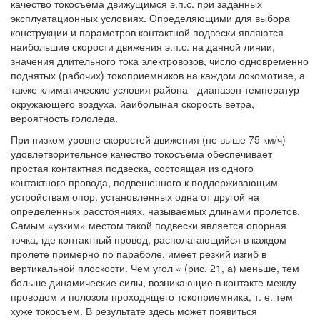
качество токосъема движущимся э.п.с. при заданных
эксплуатационных условиях. Определяющими для выбора
конструкции и параметров контактной подвески являются
наибольшие скорости движения э.п.с. на данной линии,
значения длительного тока электровозов, число одновременно
поднятых (рабочих) токоприемников на каждом локомотиве, а
также климатические условия района - диапазон температур
окружающего воздуха, йаиболыная скорость ветра,
вероятность гололеда.
При низком уровне скоростей движения (не выше 75 км/ч)
удовлетворительное качество токосъема обеспечивает
простая контактная подвеска, состоящая из одного
контактного провода, подвешенного к поддерживающим
устройствам опор, установленных одна от другой на
определенных расстояниях, называемых длинами пролетов.
Самым «узким» местом такой подвески является опорная
точка, где контактный провод, располагающийся в каждом
пролете примерно по параболе, имеет резкий изгиб в
вертикальной плоскости. Чем угол « (рис. 21, а) меньше, тем
больше динамические силы, возникающие в контакте между
проводом и полозом проходящего токоприемника, т. е. тем
хуже токосъем. В результате здесь может появиться