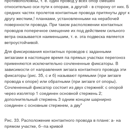
противоположны, т. е. один провод у всех опор смешен
относительно оси пути к опорам, а другой - в сторону от них. Б
средних частях пролетов контактные провода притянуты друг к
другу жестким,! планками, установленными на нерабочей
поверхности провода. При таком расположении контактных
проводов поперечное смещение их под действием сильного
ветра оказывается наименьшим, т. е. эта подвеска является
ветроустойчивой.
Для фиксирования контактных проводов с заданными
зигзагами в настоящее время па прямых участках перегоноз
применяются исключительно сочлененные фиксаторы. В
зависимости от направления зигзага контактного провода эти
фиксаторы (рис. 35, с и б) называют прямыми (при зигзаге
провода к опоре) или обратными (при зигзаге от опоры).
Сочлененный фиксатор состоит из двух стержней: с опорой
через изолятор 1 соединен основной стержень 2;
дополнительный стержень 3 одним концом шарнирно
соединен с основным стержнем, а дву*
Рис. 33. Расположение контактного провода в плане: а- на
прямом участке, б--па кривой