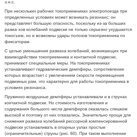
э.н.с.
При нескольких рабочих токоприемниках электропоезда при
определенных условиях может возникать резонанс; он
представляет большую опасность, поскольку из-за больших
разма-хов колебаний подвески не только серьезно ухудшается
токосъем, но и возможны удары полозов токоприемника по
фиксаторам.
С целью уменьшения размаха колебаний, возникающих при
взаимодействии токоприемника и контактной подвески,
принимают специальные меры. На токоприемниках
устанавливают гидравлические демпферы, сопротивление
которых возрастает с увеличением скорости перемещения
подвижных рам, что характерно для работы токоприемника в
условиях резонанса.
Пружинно-воздушные демпферы устанавливали и в струнах
контактной подвески. Но стоимость изготовления и
содержания большого числа демпферов оказалась слишком
высокой и поэтому от них отказались. Значительно проще для
снижения размаха колебаний рессорной компенсированной
подвески устанавливать в опорных узлах простые
(ограничительные) струны (рис. 60). При таком выполнении