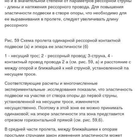
но и в значительной степени от параметров рессорной струны
- длины и натяжения рессорного провода. Для повышения
эластичности подвески в створе опоры, что необходимо для
ее выравнивания в пролете, следует увеличивать длину
рессорного
Рис. 59 Схема пролета одинарной рессорной контактной
подвески (а) и эпюра ее эластичности (б)
1 - несущий трос; 2 - рессорный провод; 3-струна, 4 -
контактный провод провода 2 а (см. рис. 59, а) и расстояние с
между опорой и ближайшей к ней струной, установленной па
несущем тросе.
Соответствующие расчеты и многочисленные
экспериментальные .исследования показали, что эластичность
подвески на участке от створа опоры до первой струны,
установленной на несущем тросе, изменяется
несущественно. Поэтому в этой зоне ее можно принимать
одинаковой; на эпюре эластичности эта зона представится
отрезком горизонтальной прямой (см. рис. 59,6).
В средней части пролета, между ближайшими к опорам
простыми струнами закон изменения эластичности может