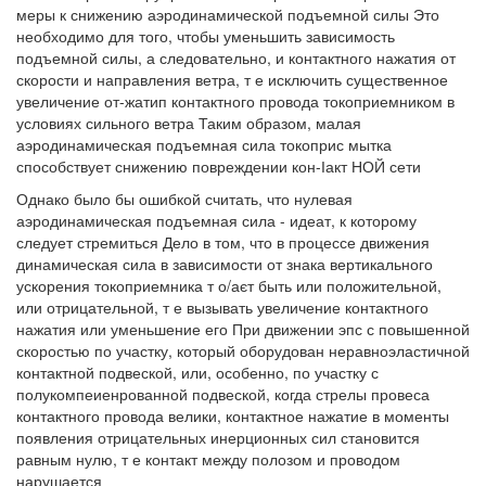
меры к снижению аэродинамической подъемной силы Это
необходимо для того, чтобы уменьшить зависимость
подъемной силы, а следовательно, и контактного нажатия от
скорости и направления ветра, т е исключить существенное
увеличение от-жатип контактного провода токоприемником в
условиях сильного ветра Таким образом, малая
аэродинамическая подъемная сила токоприс мытка
способствует снижению повреждении кон-Іакт НОЙ сети
Однако было бы ошибкой считать, что нулевая
аэродинамическая подъемная сила - идеат, к которому
следует стремиться Дело в том, что в процессе движения
динамическая сила в зависимости от знака вертикального
ускорения токоприемника т о/аєт быть или положительной,
или отрицательной, т е вызывать увеличение контактного
нажатия или уменьшение его При движении эпс с повышенной
скоростью по участку, который оборудован неравноэластичной
контактной подвеской, или, особенно, по участку с
полукомпеиенрованной подвеской, когда стрелы провеса
контактного провода велики, контактное нажатие в моменты
появления отрицательных инерционных сил становится
равным нулю, т е контакт между полозом и проводом
нарушается