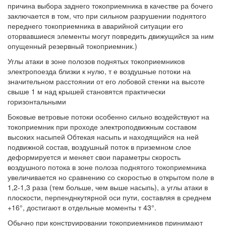
причина выбора заднего токоприемника в качестве ра бочего
заключается в том, что при сильном разрушении поднятого
переднего токоприемника в аварийной ситуации его
оторвавшиеся элементы могут повредить движущийся за ним
опущенный резервный токоприемник.)
Углы атаки в зоне полозов поднятых токоприемников
электропоезда близки к нулю, т е воздушные потоки на
значительном расстоянии от его лобовой стенки на высоте
свыше 1 м над крышей становятся практически
горизонтальными
Боковые ветровые потоки особенно сильно воздействуют на
токоприемник при проходе электроподвижным составом
высоких насыпей Обтекая насыпь и находящийся на ней
подвижной состав, воздушный поток в приземном слое
деформируется и меняет свои параметры скорость
воздушного потока в зоне полоза поднятого токоприемника
увеличивается но сравнению со скоростью в открытом поле в
1,2-1,3 раза (тем больше, чем выше насыпь), а углы атаки в
плоскости, перпенднкутярной оси пути, составляя в среднем
+16°, достигают в отдельные моменты т 43°.
Обычно при конструировании токоприемников принимают