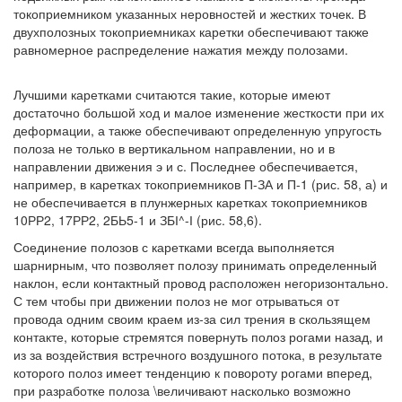
токоприемником указанных неровностей и жестких точек. В
двухполозных токоприемниках каретки обеспечивают также
равномерное распределение нажатия между полозами.
Лучшими каретками считаются такие, которые имеют
достаточно большой ход и малое изменение жесткости при их
деформации, а также обеспечивают определенную упругость
полоза не только в вертикальном направлении, но и в
направлении движения э и с. Последнее обеспечивается,
например, в каретках токоприемников П-ЗА и П-1 (рис. 58, а) и
не обеспечивается в плунжерных каретках токоприемников
10РР2, 17РР2, 2БЬ5-1 и ЗБІ^-І (рис. 58,6).
Соединение полозов с каретками всегда выполняется
шарнирным, что позволяет полозу принимать определенный
наклон, если контактный провод расположен негоризонтально.
С тем чтобы при движении полоз не мог отрываться от
провода одним своим краем из-за сил трения в скользящем
контакте, которые стремятся повернуть полоз рогами назад, и
из за воздействия встречного воздушного потока, в результате
которого полоз имеет тенденцию к повороту рогами вперед,
при разработке полоза \величивают насколько возможно