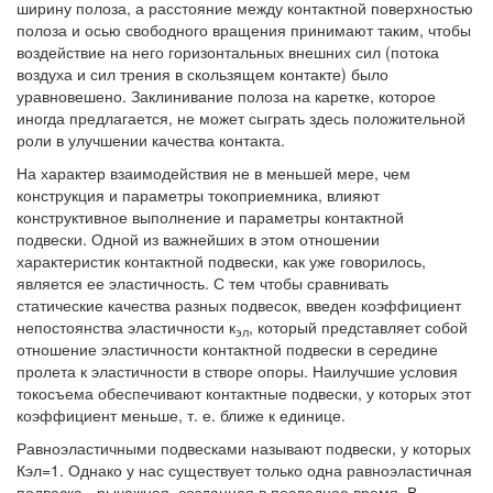
ширину полоза, а расстояние между контактной поверхностью
полоза и осью свободного вращения принимают таким, чтобы
воздействие на него горизонтальных внешних сил (потока
воздуха и сил трения в скользящем контакте) было
уравновешено. Заклинивание полоза на каретке, которое
иногда предлагается, не может сыграть здесь положительной
роли в улучшении качества контакта.
На характер взаимодействия не в меньшей мере, чем
конструкция и параметры токоприемника, влияют
конструктивное выполнение и параметры контактной
подвески. Одной из важнейших в этом отношении
характеристик контактной подвески, как уже говорилось,
является ее эластичность. С тем чтобы сравнивать
статические качества разных подвесок, введен коэффициент
непостоянства эластичности к
, который представляет собой
эл
отношение эластичности контактной подвески в середине
пролета к эластичности в створе опоры. Наилучшие условия
токосъема обеспечивают контактные подвески, у которых этот
коэффициент меньше, т. е. ближе к единице.
Равноэластичными подвесками называют подвески, у которых
Кэл=1. Однако у нас существует только одна равноэластичная
подвеска - рычажная, созданная в последнее время. В