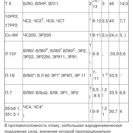
10 -
Т 5
БЛЮ, ВЛНР, ВЛ11
2
3
46
14,0
13
10РР2,
Т
1
ЧС2, ЧС2
, ЧС6, ЧС7
8-12
2,5
43
7,7
17РР2
Сп-бМ
ЧС200, ЭР200
1
8-11
2,о
24,л
3, )
1
Р
Г
С
ВЛ80\ ВЛ80
, ВЛ80
ВЛ80
, ЭР2,
Л 13У
!
6-9
,
.33,5
5,6
ЭР22, ЭР22М, ЭР911, ЗР9\\
\
7-
3
П-1В
ВЛ60"\ В Л 60 ЭР7' ЭР9П, ЭР 11
1
1
33,5
-'
-11
1
5,5 -
! 2
П-7
ВЛ80\ ВЛЬШ, ВЛ8, ЭР1, ЭР2
33 5
6,6
-8 5
!
!
ЧС4, ЧС4*
2БЪ8 1,
! 2
1
0-9
30,7
4
351.5 1
1
!
В противоположность этому, небольшая аэродинамическая
подъемная сила, значение которой пропорционально