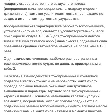
квадрату скорости встречного воздушного потока
(инерционная сила пропорциональна квадрату скорости
движения эпс), заметно увеличивает контактное нажатие не
везде, а именно там, где контакт ухудшается.
Аэродинамическая характеристика рабочего токоприемника,
установленного на эпс, считается удовлетворительной, если
при скорости обдува 160 км/ч для токоприемников легкого
типа и 120 км/ч тяжелого аэро (.инампческая подъемная сила
превышает среднее статическое нажатие не более чем в 1,8
раза.
О динамических качествах наиболее распространенных
токоприемников можно судить по данным, приведенным в
табл. 2.
На условия взаимодействия токоприемника и контактной
подвески в жестких точках и на неровностях контактного
провода большое влияние оказывает конструктивное
выполнение и параметры верхнего узла тотчонриемника -
карегок и полоза. Основное назначение кареток - упругих
элементов, посредством которых полозы соединяются с
подвижными рамами токоприемника,- снизить влияние массы
подвижных рам на контактное нажатие в моменты прохода