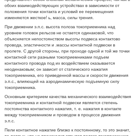
обоих взаимодействующих устройствах в зависимости от
положения точки контакта и условий ее перемещения
изменяются жесткое! ь, масса, силы трения.
При движении э.п.с. высота полоза токоприемника над
уровнем головок рельсов не остается одинаковой, что
объясняется непостоянством высоты подвеса контактово
провода, эластичности и .массы контактной подвески в
пролете. С другой стороны, при проходе одной и той же точки
контактной сети разными токоприемниками подъем
контактного провода под их воздействием оказывается
неодинаковым; он зависит от статического нажатия
токоприемника, его приведенной массы и скорости движения
э.п.с., влияющей на аэродинамическую подъемную силу
токоприемника.
Основным критерием качества механического взаимодействия
токоприемника и контактной подвески является степень
постоянства контактного нажатия, т. е. нажатия в контакте
между токоприемником и проводом в процессе движения
э.п.с.
Пели контактное нажатие близко к постоянному, то это значит,
во-первых, что не происходит отрывов полоза токоприемника