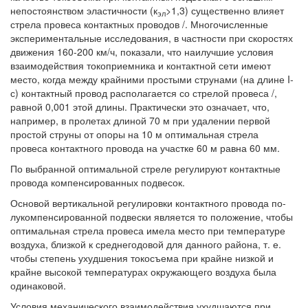
непостоянством эластичности (к
>1,3) существенно влияет
эл
стрела провеса контактных проводов /. Многочисленные
экспериментальные исследования, в частности при скоростях
движения 160-200 км/ч, показали, что наилучшие условия
взаимодействия токоприемника и контактной сети имеют
место, когда между крайними простыми струнами (на длине I-
с) контактный провод располагается со стрелой провеса /,
равной 0,001 этой длины. Практически это означает, что,
например, в пролетах длиной 70 м при удалении первой
простой струны от опоры на 10 м оптимальная стрела
провеса контактного провода на участке 60 м равна 60 мм.
По выбранной оптимальной стреле регулируют контактные
провода компенсированных подвесок.
Основой вертикальной регулировки контактного провода по-
лукомпенсированной подвески является то положение, чтобы
оптимальная стрела провеса имела место при температуре
воздуха, близкой к среднегодовой для данного района, т. е.
чтобы степень ухудшения токосъема при крайне низкой и
крайне высокой температурах окружающего воздуха была
одинаковой.
Условия механического взаимодействия ухудшаются при