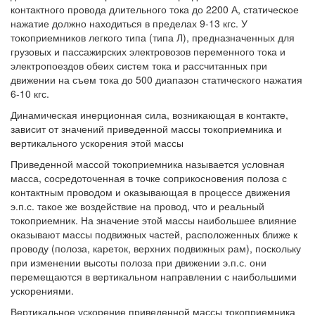
контактного провода длительного тока до 2200 А, статическое
нажатие должно находиться в пределах 9-13 кгс. У
токоприемников легкого типа (типа Л), предназначенных для
грузовых и пассажирских электровозов переменного тока и
электропоездов обеих систем тока и рассчитанных при
движении на съем тока до 500 диапазон статического нажатия
6-10 кгс.
Динамическая инерционная сила, возникающая в контакте,
зависит от значений приведенной массы токоприемника и
вертикального ускорения этой массы
Приведенной массой токоприемника называется условная
масса, сосредоточенная в точке соприкосновения полоза с
контактным проводом и оказывающая в процессе движения
э.п.с. такое же воздействие на провод, что и реальный
токоприемник. На значение этой массы наибольшее влияние
оказывают массы подвижных частей, расположенных ближе к
проводу (полоза, кареток, верхних подвижных рам), поскольку
при изменении высоты полоза при движении э.п.с. они
перемещаются в вертикальном направлении с наибольшими
ускорениями.
Вертикальное ускорение приведенной массы токоприемника