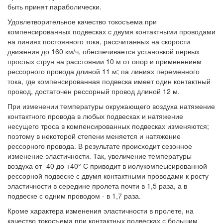
быть принят параболически.
Удовлетворительное качество токосъема при
компенсированных подвесках с двумя контактными проводами
на линиях постоянного тока, рассчитанных на скорости
движения до 160 км/ч, обеспечивается установкой первых
простых струн на расстоянии 10 м от опор и применением
рессорного провода длиной 11 м; па линиях переменного
тока, где компенсированная подвеска имеет один контактный
провод, достаточен рессорный провод длиной 12 м.
При изменении температуры окружающего воздуха натяжение
контактного провода в любых подвесках и натяжение
несущего троса в компенсированных подвесках изменяются;
поэтому в некоторой степени меняется и натяжение
рессорного провода. В результате происходит сезонное
изменение эластичности. Так, увеличение температуры
воздуха от -40 до +40° С приводит в иолукомпеысированной
рессорной подвеске с двумя контактными проводами к росту
эластичности в середине пролета почти в 1,5 раза, а в
подвеске с одним проводом - в 1,7 раза.
Кроме характера изменения эластичности в пролете, на
качество токосъема при контактных подвесках с большим