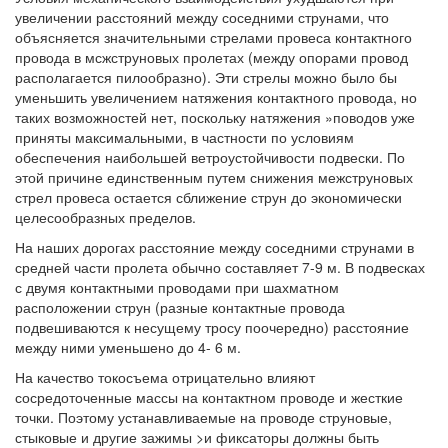
увеличении расстояний между соседними струнами, что
объясняется значительными стрелами провеса контактного
провода в мсжструновых пролетах (между опорами провод
располагается пилообразно). Эти стрелы можно было бы
уменьшить увеличением натяжения контактного провода, но
таких возможностей нет, поскольку натяжения »поводов уже
приняты максимальными, в частности по условиям
обеспечения наибольшей ветроустойчивости подвески. По
этой причине единственным путем снижения межструновых
стрел провеса остается сближение струн до экономически
целесообразных пределов.
На наших дорогах расстояние между соседними струнами в
средней части пролета обычно составляет 7-9 м. В подвесках
с двумя контактными проводами при шахматном
расположении струн (разные контактные провода
подвешиваются к несущему тросу поочередно) расстояние
между ними уменьшено до 4- 6 м.
На качество токосъема отрицательно влияют
сосредоточенные массы на контактном проводе и жесткие
точки. Поэтому устанавливаемые на проводе струновые,
стыковые и другие зажимы >и фиксаторы должны быть