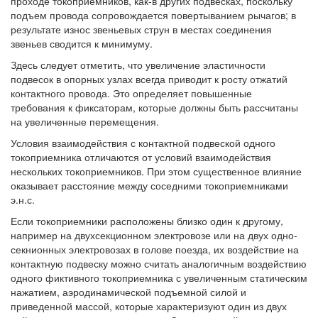
проходе токоприемников, как-в других подвесках, поскольку
подъем провода сопровождается повертыванием рычагов; в
результате износ звеньевых струн в местах соединения
звеньев сводится к минимуму.
Здесь следует отметить, что увеличение эластичности
подвесок в опорных узлах всегда приводит к росту отжатий
контактного провода. Это определяет повышенные
требования к фиксаторам, которые должны быть рассчитаны
на увеличенные перемещения.
Условия взаимодействия с контактной подвеской одного
токоприемника отличаются от условий взаимодействия
нескольких токоприемников. При этом существенное влияние
оказывает расстояние между соседними токоприемниками
э.н.с.
Если токоприемники расположены близко один к другому,
например на двухсекционном электровозе или на двух одно-
секнионных электровозах в голове поезда, их воздействие на
контактную подвеску можно считать аналогичным воздействию
одного фиктивного токоприемника с увеличенным статическим
нажатием, аэродинамической подъемной силой и
приведенной массой, которые характеризуют один из двух