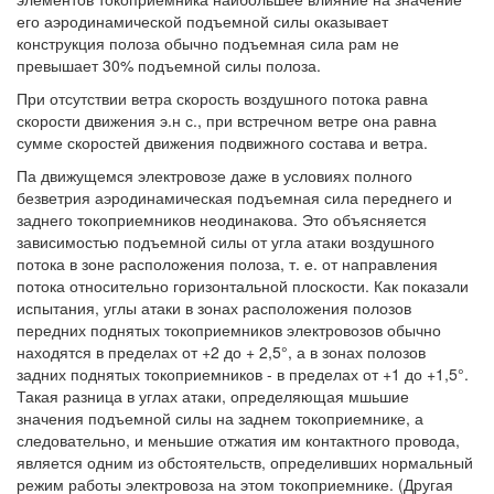
его аэродинамической подъемной силы оказывает
конструкция полоза обычно подъемная сила рам не
превышает 30% подъемной силы полоза.
При отсутствии ветра скорость воздушного потока равна
скорости движения э.н с., при встречном ветре она равна
сумме скоростей движения подвижного состава и ветра.
Па движущемся электровозе даже в условиях полного
безветрия аэродинамическая подъемная сила переднего и
заднего токоприемников неодинакова. Это объясняется
зависимостью подъемной силы от угла атаки воздушного
потока в зоне расположения полоза, т. е. от направления
потока относительно горизонтальной плоскости. Как показали
испытания, углы атаки в зонах расположения полозов
передних поднятых токоприемников электровозов обычно
находятся в пределах от +2 до + 2,5°, а в зонах полозов
задних поднятых токоприемников - в пределах от +1 до +1,5°.
Такая разница в углах атаки, определяющая мшьшие
значения подъемной силы на заднем токоприемнике, а
следовательно, и меньшие отжатия им контактного провода,
является одним из обстоятельств, определивших нормальный
режим работы электровоза на этом токоприемнике. (Другая