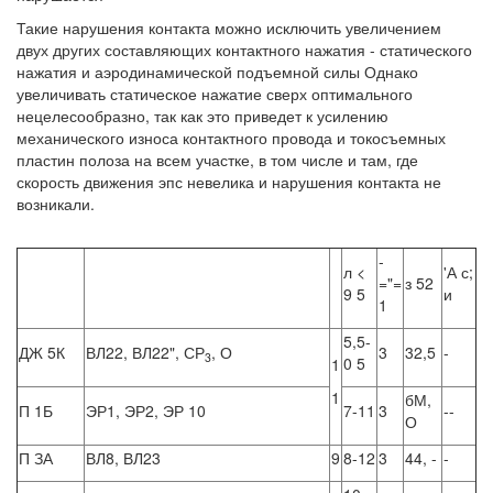
Такие нарушения контакта можно исключить увеличением
двух других составляющих контактного нажатия - статического
нажатия и аэродинамической подъемной силы Однако
увеличивать статическое нажатие сверх оптимального
нецелесообразно, так как это приведет к усилению
механического износа контактного провода и токосъемных
пластин полоза на всем участке, в том числе и там, где
скорость движения эпс невелика и нарушения контакта не
возникали.
-
л <
'А с;
="=
з 52
9 5
и
1
5,5-
ДЖ 5К
ВЛ22, ВЛ22", СР
, О
3
32,5
-
3
0 5
1
1
бМ,
П 1Б
ЭР1, ЭР2, ЭР 10
7-11
3
--
О
П ЗА
ВЛ8, ВЛ23
9
8-12
3
44, -
-