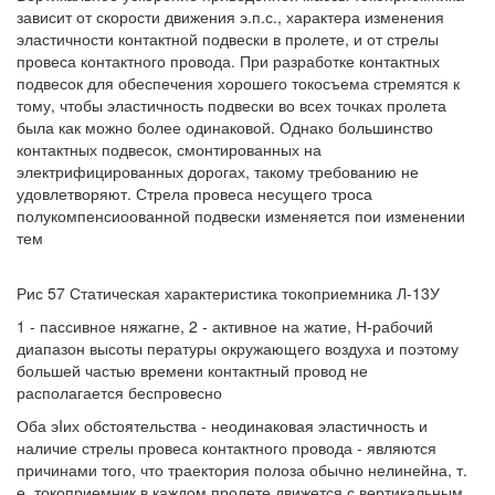
зависит от скорости движения э.п.с., характера изменения
эластичности контактной подвески в пролете, и от стрелы
провеса контактного провода. При разработке контактных
подвесок для обеспечения хорошего токосъема стремятся к
тому, чтобы эластичность подвески во всех точках пролета
была как можно более одинаковой. Однако большинство
контактных подвесок, смонтированных на
электрифицированных дорогах, такому требованию не
удовлетворяют. Стрела провеса несущего троса
полукомпенсиоованной подвески изменяется пои изменении
тем
Рис 57 Статическая характеристика токоприемника Л-13У
1 - пассивное няжагне, 2 - активное на жатие, Н-рабочий
диапазон высоты пературы окружающего воздуха и поэтому
большей частью времени контактный провод не
располагается беспровесно
Оба эIих обстоятельства - неодинаковая эластичность и
наличие стрелы провеса контактного провода - являются
причинами того, что траектория полоза обычно нелинейна, т.
е. токоприемник в каждом пролете движется с вертикальным