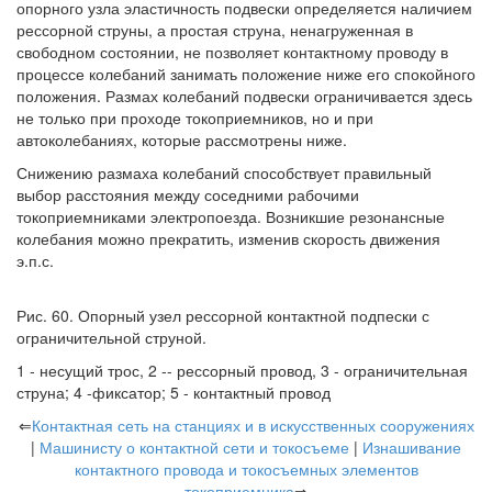
опорного узла эластичность подвески определяется наличием
рессорной струны, а простая струна, ненагруженная в
свободном состоянии, не позволяет контактному проводу в
процессе колебаний занимать положение ниже его спокойного
положения. Размах колебаний подвески ограничивается здесь
не только при проходе токоприемников, но и при
автоколебаниях, которые рассмотрены ниже.
Снижению размаха колебаний способствует правильный
выбор расстояния между соседними рабочими
токоприемниками электропоезда. Возникшие резонансные
колебания можно прекратить, изменив скорость движения
э.п.с.
Рис. 60. Опорный узел рессорной контактной подпески с
ограничительной струной.
1 - несущий трос, 2 -- рессорный провод, 3 - ограничительная
струна; 4 -фиксатор; 5 - контактный провод
⇐
Контактная сеть на станциях и в искусственных сооружениях
|
Машинисту о контактной сети и токосъеме
|
Изнашивание
контактного провода и токосъемных элементов
токоприемника
⇒