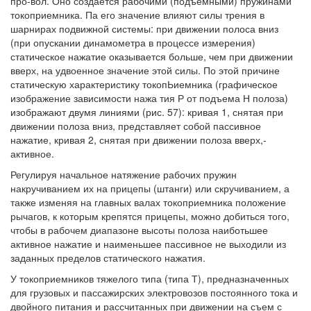
про-вол. Оно создается рабочими (подъемными) пружинами
токоприемника. Па его значение влияют силы трения в
шарнирах подвижной системы: при движении полоса вниз
(при опускании динамометра в процессе измерения)
статическое нажатие оказывается больше, чем при движении
вверх, на удвоенное значение этой силы. По этой причине
статическую характеристику токопЬиемника (графическое
изображение зависимости нажа тия Р от подъема Н полоза)
изображают двумя линиями (рис. 57): кривая 1, снятая при
движении полоза вниз, представляет собой пассивное
нажатие, кривая 2, снятая при движении полоза вверх,-
активное.
Регулируя начальное натяжение рабочих пружин
накручиванием их на прицепы (штанги) или скручиванием, а
также изменяя на главных валах токоприемника положение
рычагов, к которым крепятся прицепы, можно добиться того,
чтобы в рабочем диапазоне высоты полоза наиботьшее
активное нажатие и наименьшее пассивное не выходили из
заданных пределов статического нажатия.
У токоприемников тяжелого типа (типа Т), предназначенных
для грузовых и пассажирских электровозов постоянного тока и
двойного питания и рассчитанных при движении на съем с