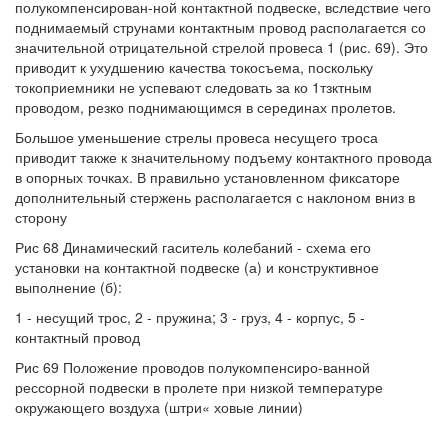
полукомпенсирован-ной контактной подвеске, вследствие чего
поднимаемый струнами контактным провод располагается со
значительной отрицательной стрелой провеса 1 (рис. 69). Это
приводит к ухудшению качества токосъема, поскольку
токоприемники не успевают следовать за ко 1тзктным
проводом, резко поднимающимся в серединах пролетов.
Большое уменьшение стрелы провеса несущего троса
приводит также к значительному подъему контактного провода
в опорных точках. В правильно установленном фиксаторе
дополнительный стержень располагается с наклоном вниз в
сторону
Рис 68 Динамический гаситель колебаний - схема его
установки на контактной подвеске (а) и конструктивное
выполнение (б):
1 - несущий трос, 2 - пружина; 3 - груз, 4 - корпус, 5 -
контактный провод
Рис 69 Положение проводов полукомпенсиро-ванной
рессорной подвески в пролете при низкой температуре
окружающего воздуха (штри« ховые линии)