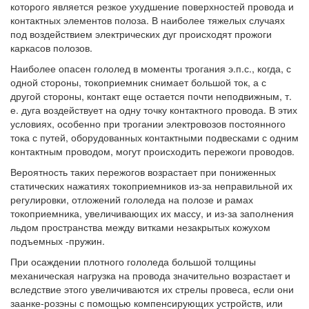
которого является резкое ухудшение поверхностей провода и
контактных элементов полоза. В наиболее тяжелых случаях
под воздействием электрических дуг происходят прожоги
каркасов полозов.
Наиболее опасен гололед в моменты трогания э.п.с., когда, с
одной стороны, токоприемник снимает большой ток, а с
другой стороны, контакт еще остается почти неподвижным, т.
е. дуга воздействует на одну точку контактного провода. В этих
условиях, особенно при трогании электровозов постоянного
тока с путей, оборудованных контактными подвесками с одним
контактным проводом, могут происходить пережоги проводов.
Вероятность таких пережогов возрастает при пониженных
статических нажатиях токоприемников из-за неправильной их
регулировки, отложений гололеда на полозе и рамах
токоприемника, увеличивающих их массу, и из-за заполнения
льдом пространства между витками незакрытых кожухом
подъемных -пружин.
При осаждении плотного гололеда большой толщины
механическая нагрузка на провода значительно возрастает и
вследствие этого увеличиваются их стрелы провеса, если они
заанке-розэны с помощью компенсирующих устройств, или