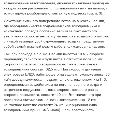
возникновения автоколебаний, двойной контактный провод на
каждой опоре располагают с противоположными зигзагами, т.
е. монтируют ромбовидную контактную подвеску (см. п. 3).
Сочетание сильного поперечного ветра на высокой насыпи,
где аэродинамическая подъемная сила токоприемника и
контактного провода особенно велики за счет местного
увеличения скорости ветра и угла наклона воздушного потока,
с низкой температурой окружающего воздуха представляет
собой самый тяжелый режим работы фиксатора на насыпи.
Так, при проходе э.п.с. но 'Насыпи высотой 10 м и скорости
перпендикулярного оси пути ветра в открытом поле 25 м/с
скорость поперечного воздушного потока в зоне полоза
токоприемника составит 32,5 м/с. При скорости движения
электровоза ВЛ23, работающего на заднем токоприемнике, 80
км/ч аэродинамическая подъемная сила токоприемника П-3,
определяемая воздействием на него поперечного ветра и
встречного воздушного потока, скорость которого равна
скорости локомотива, составит 12 кгс. Это значит, что при
пассивном статическом нажатии токоприемника 12 кгс
контактное нажатие составит 24 кгс (инерционная сила
токоприемника при 80 км/ч мала). Если эластичность