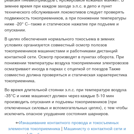
зимнее время при каждом заходе э.п.с. в депо и пункт
технического обслуживания локомотивов следует проверять
подвижность токоприемников, а при понижении температуры
ниже -20° С--также и статическое нажатие при подъеме и
опускании.
В целях обеспечения нормального токосъема в зимних
условиях организуется совместный осмотр полозов
токоприемников машинистами и работниками дистанций
контактной сети. Осмотр производят в пунктах оборота. При
понижении температуры воздуха токоприемники электровозов
осматривают иногда в парках с отцепкой от поездов Также
совместно должна проверяться и статическая характеристика
токоприемника.
Во время длительной стоянки э.п.с. при температуре воздуха
-35°С и ниже машинист должен через каждые 5-10 мин
производить опускания и подъемы токоприемников (при
отключенных силовых и вспомогательных цепях), с тем чтобы
исключить опасное ухудшение состояния шарниров.
⇐
Изнашивание контактного провода и токосъемных
элементов токоприемника
|
Машинисту о контактной сети и