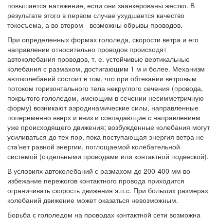
повышается натяжение, если они заанкерованы жестко. В
результате этого в первом случае ухудшается качество
токосъема, а во втором - возможны обрывы проводов.
При определенных формах гололеда, скорости ветра и его
направлении относительно проводов происходят
автоколебания проводов, т. е. устойчивые вертикальные
колебания с размахом, достигающим 1 м и более. Механизм
автоколебаний состоит в том, что при обтекании ветровым
потоком горизонтального тела некруглого сечения (провода,
покрытого гололедом, имеющим в сечении несимметричную
форму) возникают аэродинамические силы, направленные
попеременно вверх и вниз и совпадающие с направлением
уже происходящего движения; возбужденные колебания могут
усиливаться до тех пор, пока поступающая энергия ветра не
ста'нет равной энергии, поглощаемой колебательной
системой (отдельными проводами или контактной подвеской).
В условиях автоколебаний с размахом до 200-400 мм во
избежание пережогов контактного провода приходится
ограничивать скорость движения э.п.с. При больших размерах
колебаний движение может оказаться невозможным.
Борьба с гололедом на проводах контактной сети возможна