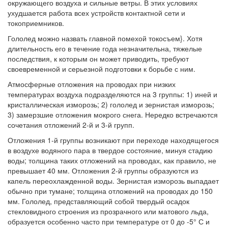
окружающего воздуха и сильные ветры. В этих условиях
ухудшается работа всех устройств контактной сети и
токоприемников.
Гололед можно назвать главной помехой токосъем}. Хотя
длительность его в течение года незначительна, тяжелые
последствия, к которым он может приводить, требуют
своевременной и серьезной подготовки к борьбе с ним.
Атмосферные отложения на проводах при низких
температурах воздуха подразделяются на 3 группы: 1) иней и
кристаллическая изморозь; 2) гололед и зернистая изморозь;
3) замерзшие отложения мокрого снега. Нередко встречаются
сочетания отложений 2-й и 3-й групп.
Отложения 1-й группы возникают при переходе находящегося
в воздухе водяного пара в твердое состояние, минуя стадию
воды; толщина таких отложений на проводах, как правило, не
превышает 40 мм. Отложения 2-й группы образуются из
капель переохлажденной воды. Зернистая изморозь выпадает
обычно при тумане; толщина отложений на проводах до 150
мм. Гололед, представляющий собой твердый осадок
стекловидного строения из прозрачного или матового льда,
образуется особенно часто при температуре от 0 до -5° С и