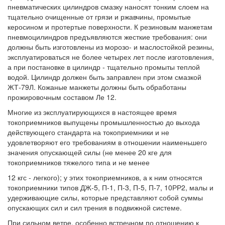
пневматических цилиндров смазку наносят тонким слоем на
тщательно очищенные от грязи и ржавчины, промытые
керосином и протертые поверхности. К резиновым манжетам
пневмоцилиндров предъявляются жесткие требования: они
должны быть изготовлены из морозо- и маслостойкой резины,
эксплуатироваться не более четырех лет после изготовления,
а при постановке в цилиндр - тщательно промыты теплой
водой. Цилиндр должен быть заправлен при этом смазкой
ЖТ-79Л. Кожаные манжеты должны быть обработаны
прожировочным составом Ле 12.
Многие из эксплуатирующихся в настоящее время
токоприемников выпущены промышленностью до выхода
действующего стандарта на токоприемники и не
удовлетворяют его требованиям в отношении наименьшего
значения опускающей силы (не менее 20 кге для
токоприемников тяжелого типа и не менее
12 кгс - легкого); у этих токоприемников, а к ним относятся
токоприемники типов ДЖ-5, П-1, П-3, П-5, П-7, 10РР2, малы и
удерживающие силы, которые представляют собой суммы
опускающих сил и сил трения в подвижной системе.
При сильном ветре, особенно встречном по отношению к