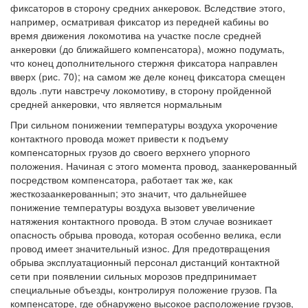
фиксаторов в сторону средних анкеровок. Вследствие этого,
например, осматривая фиксатор из передней кабины во
время движения локомотива на участке после средней
анкеровки (до ближайшего компенсатора), можно подумать,
что конец дополнительного стержня фиксатора направлен
вверх (рис. 70); на самом же деле конец фиксатора смещен
вдоль .пути навстречу локомотиву, в сторону пройденной
средней анкеровки, что является нормальным
При сильном понижении температуры воздуха укорочение
контактного провода может привести к подъему
компенсаторных грузов до своего верхнего упорного
положения. Начиная с этого момента провод, заанкерованный
посредством компенсатора, работает так же, как
жесткозаанкерованнып; это значит, что дальнейшее
понижение температуры воздуха вызовет увеличение
натяжения контактного провода. В этом случае возникает
опасность обрыва провода, которая особенно велика, если
провод имеет значительный износ. Для предотвращения
обрыва эксплуатационный персонал дистанций контактной
сети при появлении сильных морозов предпринимает
специальные объезды, контролируя положение грузов. Па
компенсаторе, где обнаружено высокое расположение грузов,