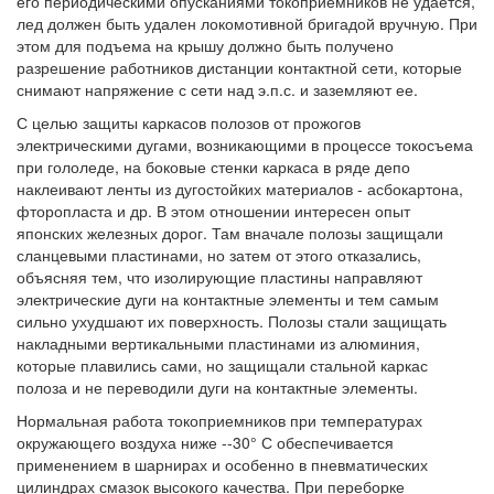
его периодическими опусканиями токоприемников не удается,
лед должен быть удален локомотивной бригадой вручную. При
этом для подъема на крышу должно быть получено
разрешение работников дистанции контактной сети, которые
снимают напряжение с сети над э.п.с. и заземляют ее.
С целью защиты каркасов полозов от прожогов
электрическими дугами, возникающими в процессе токосъема
при гололеде, на боковые стенки каркаса в ряде депо
наклеивают ленты из дугостойких материалов - асбокартона,
фторопласта и др. В этом отношении интересен опыт
японских железных дорог. Там вначале полозы защищали
сланцевыми пластинами, но затем от этого отказались,
объясняя тем, что изолирующие пластины направляют
электрические дуги на контактные элементы и тем самым
сильно ухудшают их поверхность. Полозы стали защищать
накладными вертикальными пластинами из алюминия,
которые плавились сами, но защищали стальной каркас
полоза и не переводили дуги на контактные элементы.
Нормальная работа токоприемников при температурах
окружающего воздуха ниже --30° С обеспечивается
применением в шарнирах и особенно в пневматических
цилиндрах смазок высокого качества. При переборке