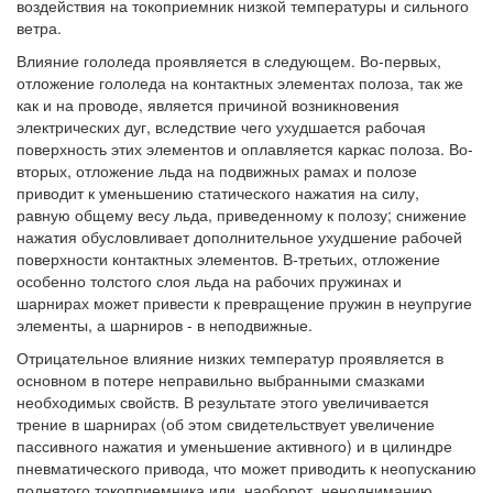
воздействия на токоприемник низкой температуры и сильного
ветра.
Влияние гололеда проявляется в следующем. Во-первых,
отложение гололеда на контактных элементах полоза, так же
как и на проводе, является причиной возникновения
электрических дуг, вследствие чего ухудшается рабочая
поверхность этих элементов и оплавляется каркас полоза. Во-
вторых, отложение льда на подвижных рамах и полозе
приводит к уменьшению статического нажатия на силу,
равную общему весу льда, приведенному к полозу; снижение
нажатия обусловливает дополнительное ухудшение рабочей
поверхности контактных элементов. В-третьих, отложение
особенно толстого слоя льда на рабочих пружинах и
шарнирах может привести к превращение пружин в неупругие
элементы, а шарниров - в неподвижные.
Отрицательное влияние низких температур проявляется в
основном в потере неправильно выбранными смазками
необходимых свойств. В результате этого увеличивается
трение в шарнирах (об этом свидетельствует увеличение
пассивного нажатия и уменьшение активного) и в цилиндре
пневматического привода, что может приводить к неопусканию
поднятого токоприемника или, наоборот, ненодниманию