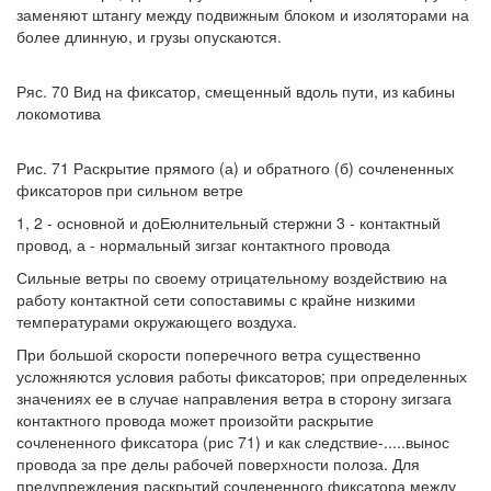
заменяют штангу между подвижным блоком и изоляторами на
более длинную, и грузы опускаются.
Ряс. 70 Вид на фиксатор, смещенный вдоль пути, из кабины
локомотива
Рис. 71 Раскрытие прямого (а) и обратного (б) сочлененных
фиксаторов при сильном ветре
1, 2 - основной и доЕюлнительный стержни 3 - контактный
провод, а - нормальный зигзаг контактного провода
Сильные ветры по своему отрицательному воздействию на
работу контактной сети сопоставимы с крайне низкими
температурами окружающего воздуха.
При большой скорости поперечного ветра существенно
усложняются условия работы фиксаторов; при определенных
значениях ее в случае направления ветра в сторону зигзага
контактного провода может произойти раскрытие
сочлененного фиксатора (рис 71) и как следствие-.....вынос
провода за пре делы рабочей поверхности полоза. Для
предупреждения раскрытий сочлененного фиксатора между