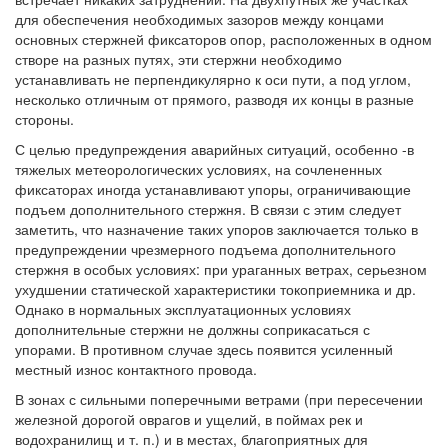
для обеспечения необходимых зазоров между концами
основных стержней фиксаторов опор, расположенных в одном
створе на разных путях, эти стержни необходимо
устанавливать не перпендикулярно к оси пути, а под углом,
несколько отличным от прямого, разводя их концы в разные
стороны.
С целью предупреждения аварийных ситуаций, особенно -в
тяжелых метеорологических условиях, на сочлененных
фиксаторах иногда устанавливают упоры, ограничивающие
подъем дополнительного стержня. В связи с этим следует
заметить, что назначение таких упоров заключается только в
предупреждении чрезмерного подъема дополнительного
стержня в особых условиях: при ураганных ветрах, серьезном
ухудшении статической характеристики токоприемника и др.
Однако в нормальных эксплуатационных условиях
дополнительные стержни не должны соприкасаться с
упорами. В противном случае здесь появится усиленный
местный износ контактного провода.
В зонах с сильными поперечными ветрами (при пересечении
железной дорогой оврагов и ущелий, в поймах рек и
водохранилищ и т. п.) и в местах, благоприятных для