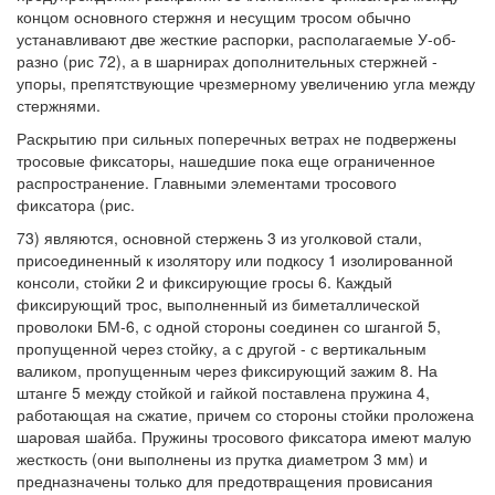
концом основного стержня и несущим тросом обычно
устанавливают две жесткие распорки, располагаемые У-об-
разно (рис 72), а в шарнирах дополнительных стержней -
упоры, препятствующие чрезмерному увеличению угла между
стержнями.
Раскрытию при сильных поперечных ветрах не подвержены
тросовые фиксаторы, нашедшие пока еще ограниченное
распространение. Главными элементами тросового
фиксатора (рис.
73) являются, основной стержень 3 из уголковой стали,
присоединенный к изолятору или подкосу 1 изолированной
консоли, стойки 2 и фиксирующие гросы 6. Каждый
фиксирующий трос, выполненный из биметаллической
проволоки БМ-6, с одной стороны соединен со шгангой 5,
пропущенной через стойку, а с другой - с вертикальным
валиком, пропущенным через фиксирующий зажим 8. На
штанге 5 между стойкой и гайкой поставлена пружина 4,
работающая на сжатие, причем со стороны стойки проложена
шаровая шайба. Пружины тросового фиксатора имеют малую
жесткость (они выполнены из прутка диаметром 3 мм) и
предназначены только для предотвращения провисания