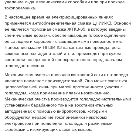
удаление льда механическими способами или при проходе
токоприемника.
В настоящее время на электрифицированных линиях
применяется антиобледенительная смазка ЦНИИ-КЗ. Основой
ее является тормозная смазка ЖТКЗ-65, в которую введены
спе-инчльные добавки, обеспечивающие плохое сцепление
ее со льдим и хорошее - с защищаемыми поверхностями.
Нанесение смазки НІ ШИ-КЗ на контактные провода, рога
секционных разъединителей и т. и. производят при сухом
состоянии поверхностей непосредственно перед началом
гололедного сезона.
Механическая очистка проводов контактной сети от гололеда
является наименее производительной. Она может оказаться
целесообразной лишь при малой протяженности участка с
гололедом, когда применение плавки неэкономично.
Механическая очистка производится гололедоочистительными
установками барабанного тина на восстановительных
автодрезинах с помощью виброполозов, которыми
оборудуются нерабочие токоприемники некоторых
электровозов при появлении гололеда, и различными
скребками с изолирующих съемных вышек.