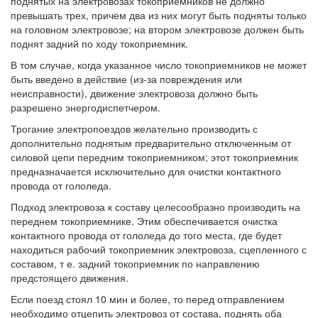
поднятых на электровозах токоприемников не должно
превышать трех, причем два из них могут быть подняты только
на головном электровозе; на втором электровозе должен быть
поднят задний по ходу токоприемник.
В том случае, когда указанное число токоприемников не может
быть введено в действие (из-за повреждения или
неисправности), движение электровоза должно быть
разрешено энергодиспетчером.
Трогание электропоездов желательно производить с
дополнительно поднятым предварительно отключенным от
силовой цепи передним токоприемником; этот токоприемник
предназначается исключительно для очистки контактного
провода от гололеда.
Подход электровоза к составу целесообразно производить на
переднем токоприемнике. Этим обеспечивается очистка
контактного провода от гололеда до того места, где будет
находиться рабочий токоприемник электровоза, сцепленного с
составом, т е. задний токоприемник по направлению
предстоящего движения.
Если поезд стоял 10 мин и более, то перед отправлением
необходимо отцепить электровоз от состава, поднять оба