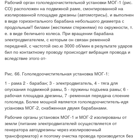
Рабочий орган гололедоочистительной установки МОГ-1 (рис.
СО) расположен на подвижной раме, смонтированной на
изолированной площадке дрезины (автомотрисы), и выполнен
в виде горизонтального барабана небольшого диаметра с
продольным!! билами (жесткими стержнями) по окружности, т.
е. в виде беличьего колеса. При вращении барабана
электродвигателем, с которым он связан ременной
передачей, с частотой око.ю 3000 об/мин в результате ударов
бил по контактному проводу происходит вибрация провода и
вследствие этого от-
Рис. 66. Гололедоочистительная установка МОГ-1:
1 - рама 2 - барабан; 3 - электродвигатель, 4 - тяга для
опускания подвижной рамы, 5 - пружины подъема рамы; 6 -
рабочая площадка дрезины, 7 -ременная передача слоение
гололеда. Более мощной является гололедоочиститель-идя
усіановка МОГ-2, снабженная двумя барабанами.
Рабочие органы установок МОГ-1 и МОГ-2 изолированы от
земли (питание электродвигателей осуществляется от
генератора автодрезины через изолировочный
трансформатор) и поэтому очистка провода производится без