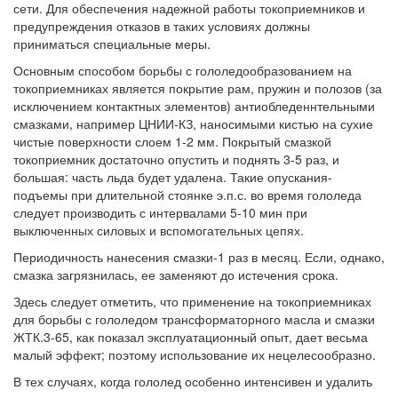
сети. Для обеспечения надежной работы токоприемников и
предупреждения отказов в таких условиях должны
приниматься специальные меры.
Основным способом борьбы с гололедообразованием на
токоприемниках является покрытие рам, пружин и полозов (за
исключением контактных элементов) антиобледеннтельными
смазками, например ЦНИИ-КЗ, наносимыми кистью на сухие
чистые поверхности слоем 1-2 мм. Покрытый смазкой
токоприемник достаточно опустить и поднять 3-5 раз, и
большая: часть льда будет удалена. Такие опускания-
подъемы при длительной стоянке э.п.с. во время гололеда
следует производить с интервалами 5-10 мин при
выключенных силовых и вспомогательных цепях.
Периодичность нанесения смазки-1 раз в месяц. Если, однако,
смазка загрязнилась, ее заменяют до истечения срока.
Здесь следует отметить, что применение на токоприемниках
для борьбы с гололедом трансформаторного масла и смазки
ЖТК.3-65, как показал эксплуатационный опыт, дает весьма
малый эффект; поэтому использование их нецелесообразно.
В тех случаях, когда гололед особенно интенсивен и удалить