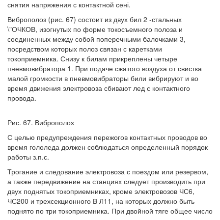
снятия напряжения с контактной сені.
Виброполоз (рис. 67) состоит из двух бил 2 -стальных
\"ОЧКОВ, изогнутых по форме токосъемного полоза и
соединенных между собой поперечными балочками 3,
посредством которых полоз связан с каретками
токоприемника. Снизу к билам прикреплены четыре
пневмовибратора 1. При подаче сжатого воздуха от свистка
малой громкости в пневмовибраторы били вибрируют и во
время движения электровоза сбивают лед с контактного
провода.
Рис. 67. Виброполоз
С целью предупреждения пережогов контактных проводов во
время гололеда должен соблюдаться определенный порядок
работы з.п.с.
Трогание и следование электровоза с поездом или резервом,
а также передвижение на станциях следует производить при
двух поднятых токоприемниках, кроме электровозов ЧС6,
ЧС200 и трехсекционного В Л11, на которых должно быть
поднято по три токоприемника. При двойной тяге общее число