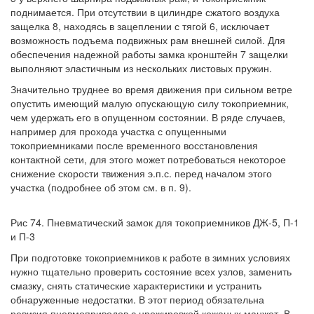
поднимается. При отсутствии в цилиндре сжатого воздуха
защелка 8, находясь в зацеплении с тягой 6, исключает
возможность подъема подвижных рам внешней силой. Для
обеспечения надежной работы замка кронштейн 7 защелки
выполняют эластичным из нескольких листовых пружин.
Значительно труднее во время движения при сильном ветре
опустить имеющий малую опускающую силу токоприемник,
чем удержать его в опущенном состоянии. В ряде случаев,
например для прохода участка с опущенными
токоприемниками после временного восстановления
контактной сети, для этого может потребоваться некоторое
снижение скорости твижения э.п.с. перед началом этого
участка (подробнее об этом см. в п. 9).
Рис 74. Пневматический замок для токоприемников ДЖ-5, П-1
и П-3
При подготовке токоприемников к работе в зимних условиях
нужно тщательно проверить состояние всех узлов, заменить
смазку, снять статические характеристики и устранить
обнаруженные недостатки. В этот период обязательна
ревизия пневмоприводов с нрожировкой кожаных манжет. В