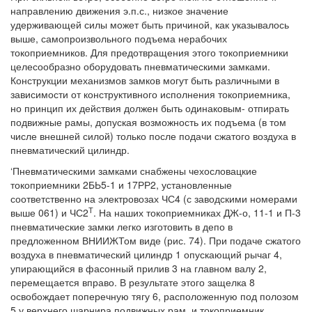
направлению движения э.п.с., низкое значение
удерживающей силы может быть причиной, как указывалось
выше, самопроизвольного подъема нерабочих
токоприемников. Для предотвращения этого токоприемники
целесообразно оборудовать пневматическими замками.
Конструкции механизмов замков могут быть различными в
зависимости от конструктивного исполнения токоприемника,
но принцип их действия должен быть одинаковым- отпирать
подвижные рамы, допуская возможность их подъема (в том
числе внешней силой) только после подачи сжатого воздуха в
пневматический цилиндр.
‘Пневматическими замками снабжены чехословацкие
токоприемники 2БЬ5-1 и 17РР2, установленные
соответственно на электровозах ЧС4 (с заводскими номерами
Т
выше 061) и ЧС2
. На наших токоприемниках ДЖ-о, 11-1 и П-3
пневматические замки легко изготовить в депо в
предложенном ВНИИЖТом виде (рис. 74). При подаче сжатого
воздуха в пневматический цилиндр 1 опускающий рычаг 4,
упирающийся в фасонный прилив 3 на главном валу 2,
перемещается вправо. В результате этого защелка 8
освобождает поперечную тягу 6, расположенную под полозом
5 у верхнего шарнира подвижных рам, и токоприемник