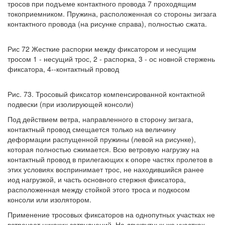
тросов при подъеме контактного провода 7 проходящим
токоприемником. Пружина, расположенная со стороны зигзага
контактного провода (на рисунке справа), полностью сжата.
Рис 72 Жесткие распорки между фиксатором и несущим
тросом 1 - несущий трос, 2 - распорка, 3 - ос новной стержень
фиксатора, 4--контактный провод
Рис. 73. Тросовый фиксатор компенсированной контактной
подвески (при изолирующей консоли)
Под действием ветра, направленного в сторону зигзага,
контактный провод смещается только на величину
деформации распущенной пружины (левой на рисунке),
которая полностью сжимается. Всю ветровую нагрузку на
контактный провод в прилегающих к опоре частях пролетов в
этих условиях воспринимает трос, не находившийся ранее
иод нагрузкой, и часть основного стержня фиксатора,
расположенная между стойкой этого троса и подкосом
консоли или изолятором.
Применение тросовых фиксаторов на однопутных участках не
встречает никаких затруднений. На двухпутных же участках