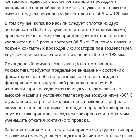
контактной подвески с двумя контактными проводами
составляет в опорной зоне 5 мм/кге, то указанное нажатие
вызовет подъем проводов у фиксаторов на 24-5 = = 120 мм.
В том случае, когда по насыпи следует сплотка из двух
электровозов ВЛ23 (с двумя поднятыми токоприемниками),
приведенное к одному токоприемнику контактное нажатие
увеличится в 1,6 раза и составит 38,5 кгс. При таком нажатии
подъем контактных проводов у фиксаторов под воздействием
двух токоприемников достигнет значения 38,5-5 = 192 мм.
Приведенный пример показывает, что от машиниста
локомотива требуется предельное внимание к состоянию
фиксаторов при неблагоприятном сочетании погодных
факторов и местных, условий расположения пути. В
частности, при проходе сплотки из двух электровозов по
высокой насыпи в условиях температуры воздуха ниже -30° С
и ураганного ветра необходимо, если позволяет профиль,
временно оставив в режиме тяги один передний электровоз,
опустить токоприемник на заднем электровозе и тем самым
уменьшить отжатия контактного провода.
Качество токосъема и работа токоприемника ухудшаются при
отложении гололеда на его подвижной системе, а также ьз-за