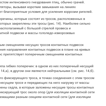
естом интенсивного гнездования птиц, обычно грачей.
ляторы, вызывая короткие замыкания на линиях
ает благоприятные условия для усиления коррозии ригелей.
речины, которые состоят из тросов, расположенных в
 которых закреплены эти тросы (рис. 14). Наиболее сильно
располагаемый с большой стрелой провеса и
ктной подвески и массы гололедо-изморозевых
ым смещениям несущих тросов контактных подвесок
ния направления контактных подвесок в плане на кривых
ос препятствует поперечным смещениям контактных
ипа гибких поперечин: в одном из них поперечный несущий
4,а), в другом они являются нейтральными (см. рис. 14,6).
го фиксирующего троса, в точках соединения с этим тросом
 несущем тросе и передающих па него нагрузку от массы
инены седла, в которые заложены несущие тросы контактных
ксирующий трос около опор (для изоляции контактной сети
лежащими разным секциям контактной сети (для изоляции