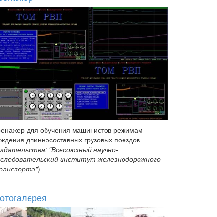
ренажер для обучения машинистов режимам
ождения длинносоставных грузовых поездов
здательства: "Всесоюзный научно-
сследовательский институт железнодорожного
ранспорта"
)
отогалерея