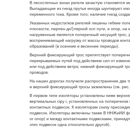
В лесостепных зонах ригели зачастую становятся м
Выпадающие из гнезд прутья иногда шунтируют изо
переменного тока. Кроме того; наличие гнезд созд
Указанных недостатков ригелей лишены гибкие попе
плоскости, перпен-дн!}лярной осп пути, и опор, на
нагруженным является поперечный несущий трос, 
воспринимающий нагрузку от массы проводов конта
образований (в осенние и весенние периоды).
Верхний фиксирующий трос препятствует поперечн
перекрываемых путей под действием сил от измене
или под действием ветра; нижний фиксирующий тр
проводов.
На наших дорогах получили распространение два т
и верхний фиксирующий тросы заземлены (см. рис. 1
В первом типе изоляторы установлены ниже верхне
вертикальных сіру і, установленных на поперечном
контактных подвесок. К изоляторам снизу присоед
подвесок. Изоляторы включены также В ННЖиИИ фи
ог опор) и между контактными подвесками, принад
этих подвесок одна относительно другой).