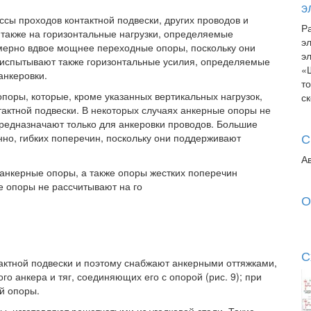
э
ссы проходов контактной подвески, других проводов и
Р
 также на горизонтальные нагрузки, определяемые
э
мерно вдвое мощнее переходные опоры, поскольку они
э
 испытывают также горизонтальные усилия, определяемые
«
анкеровки.
т
оры, которые, кроме указанных вертикальных нагрузок,
с
тактной подвески. В некоторых случаях анкерные опоры не
редназначают только для анкеровки проводов. Большие
С
нно, гибких поперечин, поскольку они поддерживают
А
анкерные опоры, а также опоры жестких поперечин
 опоры не рассчитывают на го
О
С
тактной подвески и поэтому снабжают анкерными оттяжками,
о анкера и тяг, соединяющих его с опорой (рис. 9); при
й опоры.