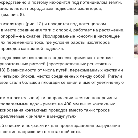
средственно и поэтому находится под потенциалом земли.
уществляется посредством подвесных изоляторов,
см. рис. 8).
 изоляторы (рис. 12) и находится под потенциалом
 в месте соединения тяги с опорой, работает на растяжение,
 опорой---на сжатие. Изолированные консоли в настоящее
ях переменного тока, где условия работы изоляторов
проводов контактной подвески.
я поддержания контактных подвесок применяют жесткие
оризонтальных ригелей (пространственных решетчатых
 13) В зависимости от числа путей, перекрываемых жесткими
 и четырех блоков, жестко соединенных лежду собой. Ригели
овой стали большой площади сечения и имеют увеличенную
ом относительно и} ти направлении жесткие поперечины
полагаемыми вдоль ригеля на 400 мм выше контактных
ксирования контактных проводов вместо таких тросов
крепляемые к ригелям в междупутьях.
ой очистки и покраски их для предотвращения разрушения
я снятие напряжения с контактной сети.