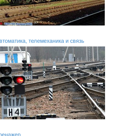
втоматика, телемеханика и связь
ренажер