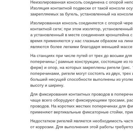
Неизолированная консоль соединена с опорой непо
Изоляция контактной подвески от такой консоли ос
закрепляемых за бугель, установленный на консоли (
Изолированная консоль соединяется с опорой через
контактной сети; при этом изолятор, установленный
а установленный в месте соединения кронштейна с
время применяются у нас глазным образом на лини
являются более легкими благодаря меньшей массе 
На станциях при числе путей от трех до восьми дл
поперечины-¦ рамные конструкции, состоящие из г
ферм) и опор, на которых закреплены ригели (рис.
поперечинами, ригели могут состоять из двух, трех
большей несущей способности выполнены из уголк
высоту и ширину.
Для фиксирования контактных проводов в поперечн
чаще всего оборудуют фиксирующими тросами, рас
проводов. На коротких жестких поперечинах для фи
применяют вертикальные фиксаторные стойки, при
Недостатком ригелей является необходимость част
от коррозии. Для выполнения этой работы требуетс