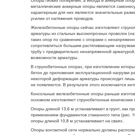
Опоры гибких поперечин, а иногда и анкерные опор
металлические анкерные опоры являются самонесу
характерным для них являются значительные разме
усилии от натяжения проводов.
Железобетонные опоры сейчас изготовляют струноб
арматуры из стальных высокопрочных проволок (нат
таких опор по сравнению с опорами с ненапряжен
сопротивляться большим растягивающим нагрузкам.
трубу с предварительно ненапряженной арматурой
возможности арматуры.
В струнобетонных опорах, при изготовлении которы
бетон до приложения эксплуатационной нагрузки ра
некоторой деформации арматуры происходит лишь
не появляются. В результате этого исключается инт
Консольные железобетонные опоры раньше изготовл
основном изготовляют струнобетонные конические
Опоры длиной 13,6 м устанавливают в грунт, как пра
применением фундаментов стаканного типа (рис. 10
опоры длиной 10,8 м устанавливают на сваях.
Опоры контактной сети нормально должны располаг