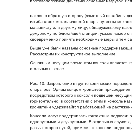
противоположную действию основных нагрузок. Есл
наклон в обратную сторону (заметный нз кабины дв
изгиба стоек металлической опоры путевым механи
машинисту или другому лицу, обнаружившему накло
дежурному по ближайшей станции, указав номер оп
своевременно принять необходимые меры и тем с
Выше уже были названы основные поддерживающие у с
Рассмотрим их конструктивное выполнение.
Основным несущим элементом консоли является кро
стальных швелле-
Рис. 10. Закрепление в грунте конических нераздел
опоры ров. Одним концом кронштейн присоединен к 
посредством которого к консоли подвешен несущий
горизонтально, в соответствии с этим и консоль н
кронштейн удерживайгсп работающей на растяжение
Консоли могут поддерживать контактные подвески од
однопутными и двухпутными. В отдельных случаях,
разьых сторон путей, применяют консоли, поддерж