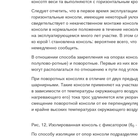
консотп веси та выполняются с горизонтальным кро
Следует отчетить, что в первое время эксплуатаци
горизонтальные консоли, имеющие некоторый укло
свидетельствует о некачественном монтаже консоли
консоли в нормальное положение в течение нескол
на эксплуатирующемся много лет участке. В этом с
ко юрой \ становлена консоль: вероятнее всего, чт
немедленно сообщить.
В отношении способа закрепления на опорах конс
полулово-ротные) и поворотные. Первые из них все
могут располагаться по отношению к пути под угло
При поворотных консолях в отличие от двух преды
шарнирными. Такие консоли применяют на участка
в зависимости от температуры окружающего воздух
нагревающего его) тока трос удлиняется или укора
смещение поворотной консоли от ее перпендикуляр
и крайне высоких температурах окружающего возду
Рис, 12, Изолированная консоль с фиксатором (6
-
0
По способу изоляции от опор консоли подразделя