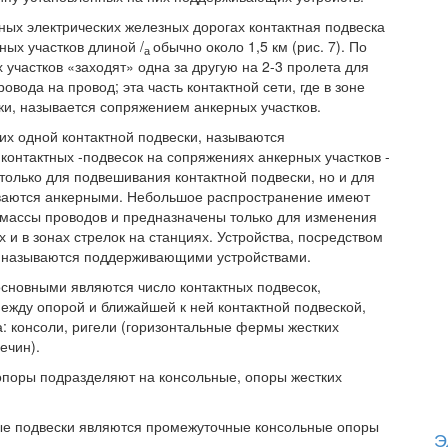
ьных электрических железных дорогах контактная подвеска
ых участков длиной /
обычно около 1,5 км (рис. 7). По
а
 участков «заходят» одна за другую на 2-3 пролета для
вода на провод; эта часть контактной сети, где в зоне
ки, называется сопряжением анкерных участков.
х одной контактной подвески, называются
контактных -подвесок на сопряжениях анкерных участков -
только для подвешивания контактной подвески, но и для
зываются анкерными. Небольшое распространение имеют
 массы проводов и предназначены только для изменения
 и в зонах стрелок на станциях. Устройства, посредством
, называются поддерживающими устройствами.
основными являются число контактных подвесок,
ежду опорой и ближайшей к ней контактной подвеской,
 консоли, ригели (горизонтальные фермы жестких
ечин).
поры подразделяют на консольные, опоры жестких
ые подвески являются промежуточные консольные опоры
Э