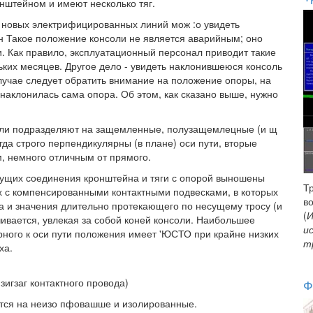
нштейном и имеют несколько тяг.
и новых электрифицированных линий мож :о увидеть
н Такое положение консоли не является аварийным; оно
. Как правило, эксплуатационный персонал приводит такие
ьких месяцев. Другое дело - увидеть наклонившеюся консоль
лучае следует обратить внимание на положение опоры, на
о наклонилась сама опора. Об этом, как сказано выше, нужно
оли подразделяют на защемленные, полузащемлецные (и щ
гда строго перпендикулярны (в плане) оси пути, вторые
м, немного отличным от прямого.
дущих соединения кронштейна и тяги с опорой выношены
Т
х с компенсированными контактными подвесками, в которых
в
а и значения длительно протекающего по несущему тросу (и
(
И
чивается, увлекая за собой коней консоли. Наибольшее
и
ного к оси пути положения имеет 'ЮСТО при крайне низких
т
ха.
 зигзаг контактного провода)
Ф
ются на неизо пфовашше и изолированные.