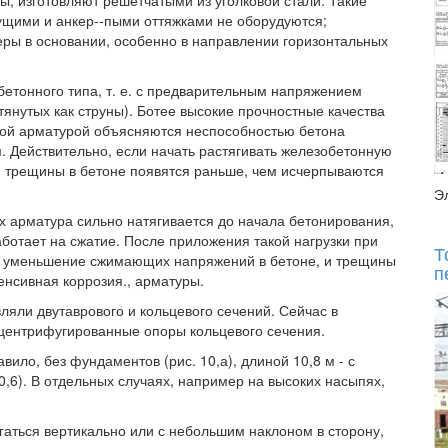
ы, изготовляют решетчатыми из уголковой стали. Такие
щими и анкер--пыми оттяжками не оборудуются;
ры в основании, особенно в направлении горизонтальных
етонного типа, т. е. с предварительным напряжением
янутых как струны). Ботее высокие прочностные качества
ной арматурой объясняются неспособностью бетона
 Действительно, если начать растягивать железобетонную
, трещины в бетоне появятся раньше, чем исчерпываются
Э
х арматура сильно натягивается до начала бетонирования,
ботает на сжатие. После приложения такой нагрузки при
Т
 уменьшение сжимающих напряжений в бетоне, и трещины
п
енсивная коррозия., арматуры.
яли двутаврового и кольцевого сечений. Сейчас в
 центрифугированные опоры кольцевого сечения.
вило, без фундаментов (рис. 10,а), длиной 10,8 м - с
,6). В отдельных случаях, например на высоких насыпях,
аться вертикально или с небольшим наклоном в сторону,