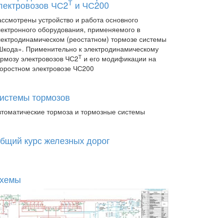
Т
лектровозов ЧС2
и ЧС200
ассмотрены устройство и работа основного
лектронного оборудования, применяемого в
лектродинамическом (реостатном) тормозе системы
Шкода». Применительно к электродинамическому
Т
ормозу электровозов ЧС2
и его модификации на
коростном электровозе ЧС200
истемы тормозов
втоматические тормоза и тормозные системы
бщий курс железных дорог
хемы