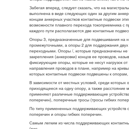
Забегая вперед, следует сказать, что на магистрал
выполнена в виде следующих один за другим анкерн
концам анкерных участков контактные подвески этих
возможности плавного перехода токоприемника с про
каждого пути располагаются две контактные подвес
Опоры 3, предназначенные для подвешивания на ни
промежуточными, а опоры 2 для поддержания двух 
переходными. Опоры /, которые предназначены не 
закрепления (анкеровки) концов ее проводов, на
фиксирующие опоры, которые не несут нагрузок от
направления проводов в плане, например на кривых
которых контактные подвески подвешены к опорам
В зависимости от местных условий, среди которых 
приходящееся на одну опору, а также расстояние м
применяют различные поддерживающие устройства:
поперечин), поперечные тросы (тросы гибких попер
По типу примененных поддерживающих устройств о
поперечин и опоры гибких поперечин.
Самым легким из числа поддерживающих контактн
(рис.