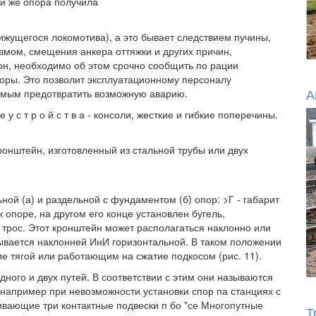
и же опора получила
ижущегося локомотива), а это бывает следствием пучины,
змом, смещения анкера оттяжки и других причин,
н, необходимо об этом срочно сообщить по рации
оры. Это позволит эксплуатационному персоналу
А
амым предотвратить возможную аварию.
 т р о й с т в а - консоли, жесткие и гибкие поперечины.
нштейн, изготовленный из стальной трубы или двух
ьной (а) и раздельной с фундаментом (б) опор: >Г - габарит
опоре, на другом его конце установлен бугель,
 трос. Этот кронштейн может располагаться наклонно или
азывается наклонней ИнИ горизонтальной. В таком положении
 тягой или работающим на сжатие подкосом (рис. 11).
ного и двух путей. В соответствии с этим они называются
 например при невозможности установки спор па станциях с
ивающие три контактные подвески п бо "се Многопутные
Т