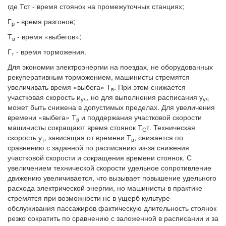
где Тст - время стоянок на промежуточных станциях;
Г
- время разгонов;
р
Т
- время «выбегов»;
в
Г
- время торможения.
т
Для экономии электроэнергии на поездах, не оборудованных
рекуперативным торможением, машинисты стремятся
увеличивать время «выбега» Т
. При этом снижается
в
участковая скорость и
, но для выполнения расписания у
уч
уч
может быть снижена в допустимых пределах. Для увеличения
времени «выбега» Т
и поддержания участковой скорости
в
машинисты сокращают время стоянок Т
т. Техническая
С
скорость у
, зависящая от времени Т
, снижается по
т
в
сравнению с заданной по расписанию из-за снижения
участковой скорости и сокращения времени стоянок. С
увеличением технической скорости удельное сопротивление
движению увеличивается, что вызывает повышение удельного
расхода электрической энергии, но машинисты в практике
стремятся при возможности нс в ущерб культуре
обслуживания пассажиров фактическую длительность стоянок
резко сократить по сравнению с заложенной в расписании и за