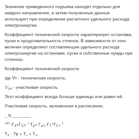
Значение приведенного подъема находят отдельно для
каждого направления, а затем полученные данные
используют при определении расчетного удельного расхода
электроэнергии.
Коэффициент технической скорости характеризует остановки,
пуски и продолжительность стоянок. В зависимости от этих
величин определяют составляющие удельного расхода
электроэнергии на остановки, пуски и собственные нужды при
стоянках.
Коэффициент технической скорости
где Vт - техническая скорость;
1/
- участковая скорость.
уч
Этот коэффициент всегда больше единицы или равен ей.
Участковая скорость, заложенная в расписании,
_ Ь________
У
_
1
"
"
Г
+Г
“ Т
+ Г
-
Г
^Г
Х
СТ
р
и
г
Т
С1
Т
- Тр + Т„ + Т
,
х
т