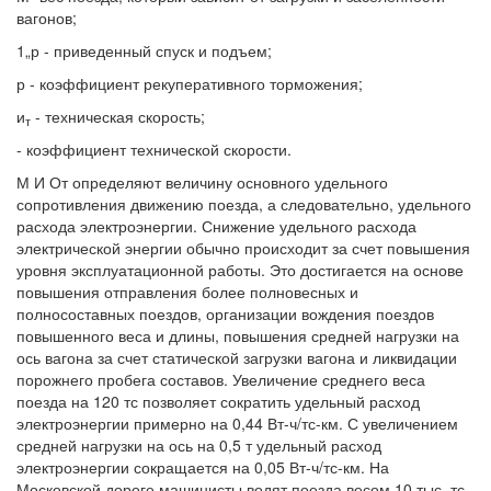
вагонов;
1„р - приведенный спуск и подъем;
р - коэффициент рекуперативного торможения;
и
- техническая скорость;
т
- коэффициент технической скорости.
М И От определяют величину основного удельного
сопротивления движению поезда, а следовательно, удельного
расхода электроэнергии. Снижение удельного расхода
электрической энергии обычно происходит за счет повышения
уровня эксплуатационной работы. Это достигается на основе
повышения отправления более полновесных и
полносоставных поездов, организации вождения поездов
повышенного веса и длины, повышения средней нагрузки на
ось вагона за счет статической загрузки вагона и ликвидации
порожнего пробега составов. Увеличение среднего веса
поезда на 120 тс позволяет сократить удельный расход
электроэнергии примерно на 0,44 Вт-ч/тс-км. С увеличением
средней нагрузки на ось на 0,5 т удельный расход
электроэнергии сокращается на 0,05 Вт-ч/тс-км. На
Московской дороге машинисты водят поезда весом 10 тыс. тс.