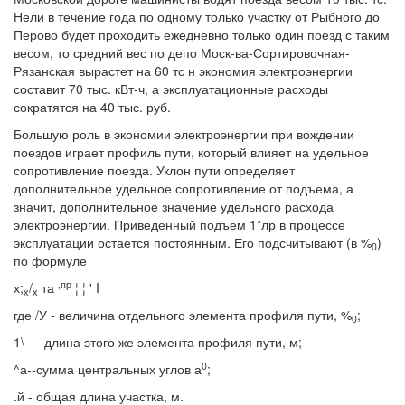
Нели в течение года по одному только участку от Рыбного до
Перово будет проходить ежедневно только один поезд с таким
весом, то средний вес по депо Моск-ва-Сортировочная-
Рязанская вырастет на 60 тс н экономия электроэнергии
составит 70 тыс. кВт-ч, а эксплуатационные расходы
сократятся на 40 тыс. руб.
Большую роль в экономии электроэнергии при вождении
поездов играет профиль пути, который влияет на удельное
сопротивление поезда. Уклон пути определяет
дополнительное удельное сопротивление от подъема, а
значит, дополнительное значение удельного расхода
электроэнергии. Приведенный подъем 1*лр в процессе
эксплуатации остается постоянным. Его подсчитывают (в %
)
0
по формуле
,пр
х;
/
та
¦ ¦ ' I
х
х
где /У - величина отдельного элемента профиля пути, %
;
0
1\ - - длина этого же элемента профиля пути, м;
0
^а--сумма центральных углов а
;
.й - общая длина участка, м.