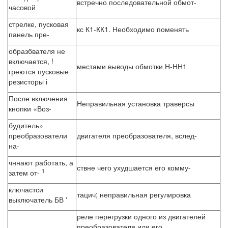
встречно последовательной обмот-
часовой
стрелке, пусковая
кс К1-КК1. Необходимо поменять
панель пре-
образбвателя не
включается, !
местами выводы обмотки Н-НН1
греются пусковые
резисторы і
После включения
Неправильная установка траверсы
кнопки «Воз-
будитель»
преобразователи
двигателя преобразователя, вслед-
на-
чннают работать, а
ствне чего ухудшается его комму-
1
затем от-
ключастси
тацич; неправильная регулировка
выключатель БВ '
реле перегрузки одного из двигателей
преобразователя или его