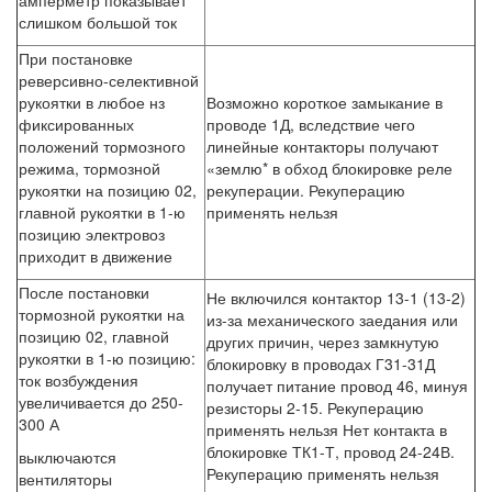
амперметр показывает
слишком большой ток
При постановке
реверсивно-селективной
рукоятки в любое нз
Возможно короткое замыкание в
фиксированных
проводе 1Д, вследствие чего
положений тормозного
линейные контакторы получают
режима, тормозной
«землю* в обход блокировке реле
рукоятки на позицию 02,
рекуперации. Рекуперацию
главной рукоятки в 1-ю
применять нельзя
позицию электровоз
приходит в движение
После постановки
Не включился контактор 13-1 (13-2)
тормозной рукоятки на
из-за механического заедания или
позицию 02, главной
других причин, через замкнутую
рукоятки в 1-ю позицию:
блокировку в проводах Г31-31Д
ток возбуждения
получает питание провод 46, минуя
увеличивается до 250-
резисторы 2-15. Рекуперацию
300 А
применять нельзя Нет контакта в
блокировке ТК1-Т, провод 24-24В.
выключаются
Рекуперацию применять нельзя
вентиляторы