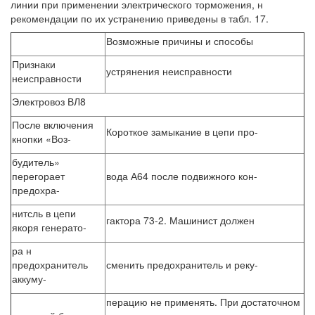
линии при применении электрического торможения, н
рекомендации по их устранению приведены в табл. 17.
Возможные причины и способы
Признаки
устрянения неисправности
неисправности
Электровоз ВЛ8
После включения
Короткое замыкание в цепи про-
кнопки «Воз-
будитель»
перегорает
вода А64 после подвижного кон-
предохра-
нитсль в цепи
гактора 73-2. Машинист должен
якоря генерато-
ра н
предохранитель
сменить предохранитель и реку-
аккуму-
перацию не применять. При достаточном