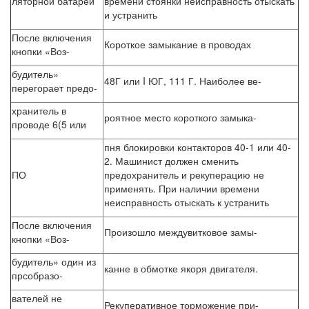
ляторной батареи
времени стоянки неисправность отыскать
и устранить
После включения
Короткое замыкание в проводах
кнопки «Воз-
будитель»
48Г или I ЮГ, 111 Г. Наиболее ве-
перегорает предо-
хранитель в
роятное место короткого замыка-
проводе 6(5 или
пня блокировки контакторов 40-1 или 40-
2. Машинист должен сменить
ПО
предохранитель и рекуперацию не
применять. При наличии времени
неисправность отыскать к устранить
После включения
Произошло междувитковое замы-
кнопки «Воз-
будитель» один из
канне в обмотке якоря двигателя.
прсобразо-
вателей не
Рекуперативное торможение при-