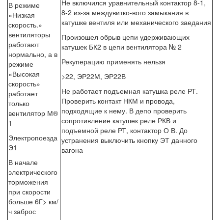
Не включился уравнительный контактор 8-1,
В режиме
8-2 из-за междувитко-вого замыкания в
«Низкая
катушке вентиля или механического заедания
скорость.»
вентиляторы
Произошел обрыв цепи удерживающих
работают
катушек БК2 в цепи вентилятора № 2
нормально, а в
Рекуперацию применять нельзя
режиме
«Высокая
>22, ЭР22М, ЭР22В
скорость»
Не работает подъемная катушка реле РТ.
работает
Проверить контакт НКМ и провода,
только
подходящие к нему. В депо проверить
вентилятор М®
сопротивление катушек реле РКВ и
1
подъемной реле РТ, контактор О В. До
Электропоезда
устранения выключить кнопку ЭТ данного
Э1
вагона
В начале
электрического
торможения
при скорости
больше 6Г> км/
ч заброс