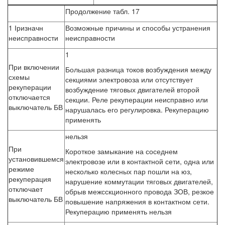
Продолжение табл. 17
1 Іризначн
Возможные причины и способы устранения
неисправности
неисправности
1
При включении
Большая разница токов возбуждения между
схемы
секциями электровоза или отсутствует
рекуперации
возбуждение тяговых двигателей второй
отключается
секции. Реле рекуперации неисправно или
выключатель БВ
нарушалась его регулировка. Рекуперацию
применять
нельзя
При
Короткое замыкание на соседнем
установившемся
электровозе или в контактной сети, одна или
режиме
несколько колесных пар пошли на юз,
рекуперация
нарушение коммутации тяговых двигателей,
отключает
обрыв межсскционного провода ЗОВ, резкое
выключатель БВ
повышение напряжения в контактном сети.
Рекуперацию применять нельзя