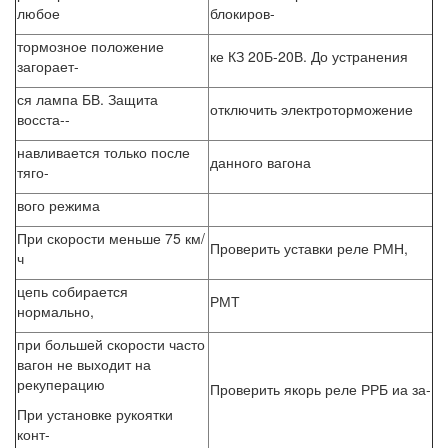
любое
блокиров-
тормозное положение
ке КЗ 20Б-20В. До устранения
загорает-
ся лампа БВ. Защита
отключить электроторможение
восста--
навливается только после
данного вагона
тяго-
вого режима
При скорости меньше 75 км/
Проверить уставки реле РМН,
ч
цепь собирается
РМТ
нормально,
при большей скорости часто
вагон не выходит на
рекуперацию
Проверить якорь реле РРБ иа за-
При установке рукоятки
конт-