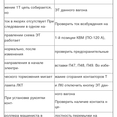
жение 1Т цепь собирается,
ЭТ данного вагона
но
ток в якорях отсутствует При
Проверить ток возбуждения на
следовании в одном на-
правлении схема ЭТ
1-й позиции КВМ (ПО-120 А),
работает
нормально, после
проверить предохранительные
изменения
направления в начале
вставки П47, П48, П49. Во избе-
электри-
ческого торможения мигает
жаиие сгорания контакторов Т
лампа ЛКТ
и ЛКІ отключить кнопку ЭТ дан-
ного вагона
При установке рукоятки
Проверить наличие контакта н
конт-
це-
роллера машиниста в
лостность перемычки на