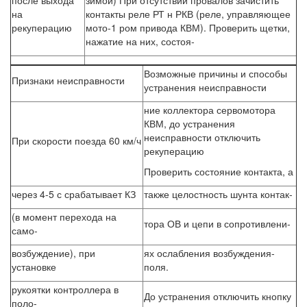
после выхода
зимой) При отсутствии провалов зачистить
на
контакты реле РТ н РКВ (реле, управляющее
рекуперацию
мото-1 ром привода КВМ). Проверить щетки,
нажатие на них, состоя-
Возможные причины и способы
Признаки неисправности
устранения неисправности
ние коллектора сервомотора
КВМ, до устранения
неисправности отключить
При скорости поезда 60 км/ч
рекуперацию
Проверить состояние контакта, а
через 4-5 с срабатывает КЗ
также целостность шунта контак-
(в момент перехода на
тора ОВ и цепи в сопротивлени-
само-
возбуждение), при
ях ослабления возбуждения-
установке
поля.
рукоятки контроллера в
До устранения отключить кнопку
поло-