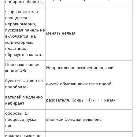
набирает обороты;
якорь двигателя
вращается
неравномерно;
пусковая панель не
менять нельзя
включается; на
коллекторных
пластинах
образуется копоть
После включения
Неправильное включение незави-
кнопки «Воз-
будитель» один из
симой обмотки двигателя преоб-
преобразо-
вателей медленно
разователя. Концы 111-НН1 иеза-
набирает
обороты. В
процессе пуска
вненмой обмотки включены
про-
исходит рывок по