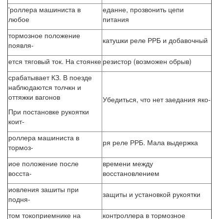
'роллера машиниста в
еданне, прозвонить цепи
любое
питания
тормозное положение
катушки реле РРБ и добавочный
появля-
ется тяговый ток. На стоянке
резистор (возможен обрыв)
срабатывает КЗ. В поезде
наблюдаются толчкн и
оттяжки вагонов
Убедиться, что нет заедания яко-
При постановке рукоятки
коит-
роллера машиниста в
ря реле РРБ. Мала выдержка
тормоз-
иое положение после
времени между
восста-
восстановлением
иовления зашиты при
защиты и установкой рукоятки
подня-
том токоприемнике на
контроллера в тормозное