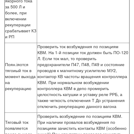
якорного тока
за 500 Л и
более, при
включении
рекуперации
срабатывает КЗ
и РП
Проверить ток возбуждения по позициям
КВМ. На 1-й позиции ток должен быть ПО-120
Л. Если ток мал, то проверить
Поян.іяотся
предохранители П47, П48, П49 и состояние
тягоиый ток в
проводов к магнитному усилителю МУ2,
момент выхода
контактор КВ частоты вращения контроллера
на
КВМ. При нормальном возбуждении
рекуперацию
контроллера КВМ в депо промерить
целостность катушки и уставку реле РРБ, а
также четкость отключения Т До устранения
отключить рекуперацию данного вагона
Проверить возбуждение по позициям КВМ.
Тяговый ток
При наличии провалов возбуждения по
появляется
позициям зачистить контакты КВМ (особенно