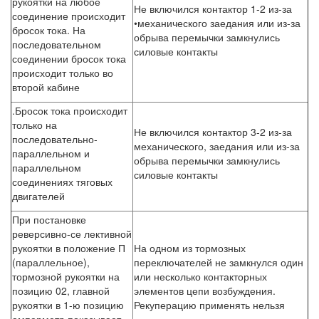
рукоятки на любое
Не включился контактор 1-2 из-за
соединение происходит
•механического заедания или из-за
бросок тока. На
обрыва перемычки замкнулись
последовательном
силовые контакты
соединении бросок тока
происходит только во
второй кабине
.Бросок тока происходит
только на
Не включился контактор 3-2 из-за
последовательно-
механического, заедания или из-за
параллельном и
обрыва перемычки замкнулись
параллельном
силовые контакты
соединениях тяговых
двигателей
При постановке
реверсивно-се лективной
рукоятки в положение П
На одном из тормозных
(параллельное),
переключателей не замкнулся один
тормозной рукоятки на
или несколько контакторных
позицию 02, главной
элементов цепи возбуждения.
рукоятки в 1-ю позицию
Рекуперацию применять нельзя