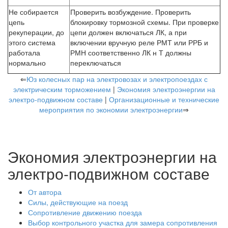
Не собирается
Проверить возбуждение. Проверить
цепь
блокировку тормозной схемы. При проверке
рекуперации, до
цепи должен включаться ЛК, а при
этого система
включении вручную реле РМТ или РРБ и
работала
РМН соответственно ЛК н Т должны
нормально
переключаться
⇐
Юз колесных пар на электровозах и электропоездах с
электрическим торможением
|
Экономия электроэнергии на
электро-подвижном составе
|
Организационные и технические
мероприятия по экономии электроэнергии
⇒
Экономия электроэнергии на
электро-подвижном составе
От автора
Силы, действующие на поезд
Сопротивление движению поезда
Выбор контрольного участка для замера сопротивления