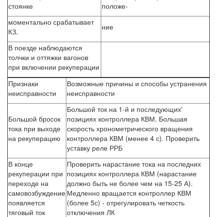
стоянке
положе-
моментально срабатывает
ние
КЗ.
В поезде наблюдаются
толчки и оттяжки вагонов
при включении рекуперации
Признаки
Возможные причины и способы устранения
неисправности
неисправности
Большой ток на 1-й и последующих'
Большой бросок
позициях контроллера КВМ. Большая
тока при выходе
скорость хронометрического вращения
на рекуперацию
контроллера КВМ (менее 4 с). Проверить
уставку реле РРБ
В конце
Проверить нарастание тока на последних
рекуперации при
позициях контроллера КВМ (нарастание
переходе на
должно быть не более чем на 15-25 А).
самовозбуждение
Медленно вращается контроллер КВМ
появляется
(более 5с) - отрегулировать четкость
тяговый ток
отключения ЛК