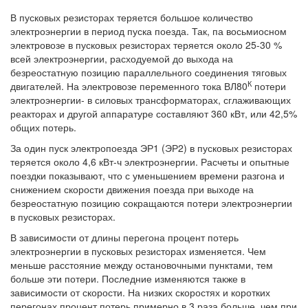
В пусковых резисторах теряется большое количество
электроэнергии в период пуска поезда. Так, па восьмиосном
электровозе в пусковых резисторах теряется около 25-30 %
всей электроэнергии, расходуемой до выхода на
безреостатную позицию параллельного соединения тяговых
К
двигателей. На электровозе переменного тока ВЛ80
потери
электроэнергии- в силовых трансформаторах, сглаживающих
реакторах и другой аппаратуре составляют 360 кВт, или 42,5%
общих потерь.
За один пуск электропоезда ЭР1 (ЭР2) в пусковых резисторах
теряется около 4,6 кВт-ч электроэнергии. Расчеты и опытные
поездки показывают, что с уменьшением времени разгона и
снижением скорости движения поезда при выходе на
безреостатную позицию сокращаются потери электроэнергии
в пусковых резисторах.
В зависимости от длины перегона процент потерь
электроэнергии в пусковых резисторах изменяется. Чем
меньше расстояние между остановочными пунктами, тем
больше эти потери. Последние изменяются также в
зависимости от скорости. На низких скоростях и коротких
перегонах процент потерь примерно в 3 раза больше, чем при