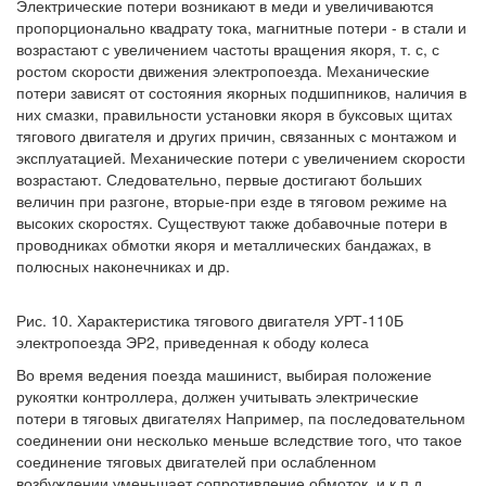
Электрические потери возникают в меди и увеличиваются
пропорционально квадрату тока, магнитные потери - в стали и
возрастают с увеличением частоты вращения якоря, т. с, с
ростом скорости движения электропоезда. Механические
потери зависят от состояния якорных подшипников, наличия в
них смазки, правильности установки якоря в буксовых щитах
тягового двигателя и других причин, связанных с монтажом и
эксплуатацией. Механические потери с увеличением скорости
возрастают. Следовательно, первые достигают больших
величин при разгоне, вторые-при езде в тяговом режиме на
высоких скоростях. Существуют также добавочные потери в
проводниках обмотки якоря и металлических бандажах, в
полюсных наконечниках и др.
Рис. 10. Характеристика тягового двигателя УРТ-110Б
электропоезда ЭР2, приведенная к ободу колеса
Во время ведения поезда машинист, выбирая положение
рукоятки контроллера, должен учитывать электрические
потери в тяговых двигателях Например, па последовательном
соединении они несколько меньше вследствие того, что такое
соединение тяговых двигателей при ослабленном
возбуждении уменьшает сопротивление обмоток, и к.п.д.