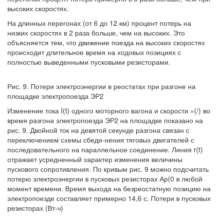
высоких скоростях.
На длинных перегонах (от 6 до 12 км) процент потерь на
низких скоростях в 2 раза больше, чем на высоких. Это
объясняется тем, что движение поезда на высоких скоростях
происходит длительное время на ходовых позициях с
полностью выведенными пусковыми резисторами.
Рис. 9. Потери электроэнергии в реостатах при разгоне на
площадке электропоезда ЭР2
Изменение тока I(t) одного моторного вагона и скорости »(/) во
время разгона электропоезда ЭР2 на площадке показано на
рис. 9. Двойной ток на девятой секунде разгона связан с
переключением схемы сбеди-нения тяговых двигателей с
последовательного на параллельное соединение. Линия r(t)
отражает усредненный характер изменения величины
пускового сопротивления. По кривым рис. 9 можно подсчитать
потерю электроэнергии в пусковых резисторах Ар(0 в любой
момент времени. Время выхода на безреостатную позицию на
электропоезде составляет примерно 14,6 с. Потери в пусковых
резисторах (Вт-ч)