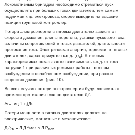
Локомотивным бригадам необходимо стремиться пуск
осуществлять при больших токах двигателей, тем самым,
поднимая кпд. электровоза, скорее выводить на высокие
позиции групповой контроллер.
Потери электроэнергии в тяговых двигателях зависят от
скорости движения, длины перегона, уставки пускового тока,
величины сопротивлений тяговых двигателей, длительности
протекания тока. Электрическая энергия, теряемая в тяговых
двигателях, характеризуется к.п.д. (г)
). В тяговых
д
характеристиках показывается зависимость к.п.д. от тока
нагрузки 1 при различных режимах работы - полном
возбуждении и ослабленном возбуждении, при разных
скоростях движения (рис. 10).
Во всех случаях потери электроэнергии будут зависеть ог
времени протекания тока по двигателю Д?:
Аг=- иц 1-т,)Д/.
Потери мощности в тяговых двигателях делятся на
электрические, магнитные и механические:
Д />
= Л Д ^маг Ь Л Р
.
м
мех