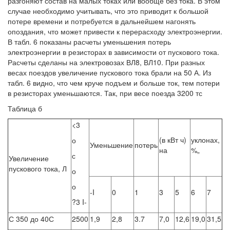
разгоняют состав на малых токах или вообще без тока. В этом
случае необходимо учитывать, что это приводит к большой
потере времени и потребуется в дальнейшем нагонять
опоздания, что может привести к перерасходу электроэнергии.
В табл. 6 показаны расчеты уменьшения потерь
электроэнергии в резисторах в зависимости от пускового тока.
Расчеты сделаны на электровозах ВЛ8, ВЛ10. При разных
весах поездов увеличение пускового тока брали на 50 А. Из
табл. 6 видно, что чем круче подъем и больше ток, тем потери
в резисторах уменьшаются. Так, при весе поезда 3200 тс
Таблица б
<3
(в кВт ч)
уклонах,
о
Уменьшение
потерь
на
%„
с
Увеличение
пускового тока, Л
о
о
-I
0
1
3
5
6
7
?3 I-
С 350 до 40С
2500
1,9
2,8
3.7
7,0
12,6
19,0
31,5