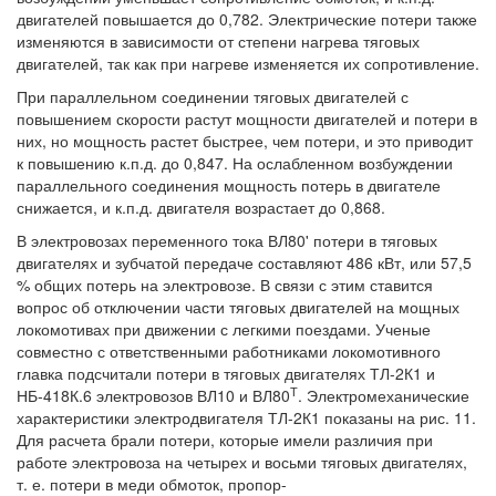
двигателей повышается до 0,782. Электрические потери также
изменяются в зависимости от степени нагрева тяговых
двигателей, так как при нагреве изменяется их сопротивление.
При параллельном соединении тяговых двигателей с
повышением скорости растут мощности двигателей и потери в
них, но мощность растет быстрее, чем потери, и это приводит
к повышению к.п.д. до 0,847. На ослабленном возбуждении
параллельного соединения мощность потерь в двигателе
снижается, и к.п.д. двигателя возрастает до 0,868.
В электровозах переменного тока ВЛ80' потери в тяговых
двигателях и зубчатой передаче составляют 486 кВт, или 57,5
% общих потерь на электровозе. В связи с этим ставится
вопрос об отключении части тяговых двигателей на мощных
локомотивах при движении с легкими поездами. Ученые
совместно с ответственными работниками локомотивного
главка подсчитали потери в тяговых двигателях ТЛ-2К1 и
Т
НБ-418К.6 электровозов ВЛ10 и ВЛ80
. Электромеханические
характеристики электродвигателя ТЛ-2К1 показаны на рис. 11.
Для расчета брали потери, которые имели различия при
работе электровоза на четырех и восьми тяговых двигателях,
т. е. потери в меди обмоток, пропор-