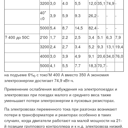
3200
3,0
4.0
5,5
12,0
35,1
74,9
-
40*
3,9
5,9
9.3
26,2
-
-
-
<0
5000
5,4
8,7
14,5
82,4
-
-
-
? 400 до 50С
2'00
1,7
2.2
2,5
3,4
5.1
6,3
7,9
3200
2,4
2,7
3.4
5,2
9,3
13,1
19,4
4000
3,0
3,9
4,9
9,1
20,6
34,0
76,0
5000
4,1
5,5
7.7
18,3
70,7
-
на подъеме 6%
с токо'М 400 А вместо 350 А экономия
0
электроэнергии достигает 74,9 кВт-ч.
Применение ослабления возбуждения на электропоездах и
электровозах при поездах малого и среднего веса также
уменьшает потери электроэнергии в пусковых резисторах.
Па электровозах переменного тока при разгонах возникают
потери в трансформаторе и реакторах особенно в таких
случаях, когда двигатели работают на малой мощности на 21-
й позиции группового контроллера и к н.д. электровоза низкий.