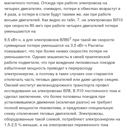
магнитного потока. Отсюда при работе электровоза на
четырех двигателях, очевидно, потери в обмотках возрастут в
4 раза, а потери в стали будут такими же, как при работе
восьми двигателей. Как видно из табл. 7, на электровозах ВЛ10
при скорости 80 км/ч при работе четырех двигателей потери
уменьшаются на
Т
9,5 кВт-ч, а для электровозов ВЛ80
при такой же скорости
суммарные потери уменьшатся на 3,5 кВт-ч Расчеты
показывают, что при более низких скоростях потери не
уменьшаются. Однако машинисты в своей практической
работе подметили, что при вождении легковесных поездов
избыточная мощность приводит к перерасходу
электроэнергии, а поэтому в таких случаях они стараются
отключать часть тяговых двигателей или даже целую секцию.
Омский институт железнодорожного транспорта провел
исследования на электровозах ВЛ8, В Л10 постоянного тока и
сделал заключение, что более половины поездов при
установившемся движении (исключая разгон) не требуют
полной мощности локомотива, и предложил специальную
схему отключения тяговых двигателей. Электровозы,
оборудованные такой схемой, потребляют электроэнергии на
1,5-2,5 % меньше, а на электровозах переменного тока