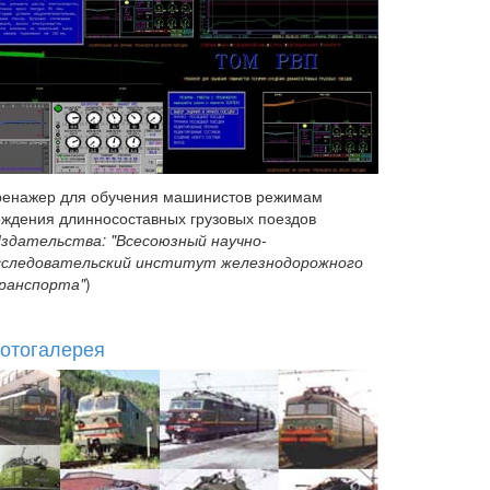
ренажер для обучения машинистов режимам
ождения длинносоставных грузовых поездов
здательства: "Всесоюзный научно-
сследовательский институт железнодорожного
ранспорта"
)
отогалерея