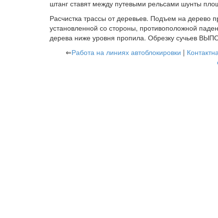
штанг ставят между путевыми рельсами шунты пло
Расчистка трассы от деревьев. Подъем на дерево п
установленной со стороны, противоположной паден
дерева ниже уровня пропила. Обрезку сучьев ВЫ
⇐
Работа на линиях автоблокировки
|
Контактна