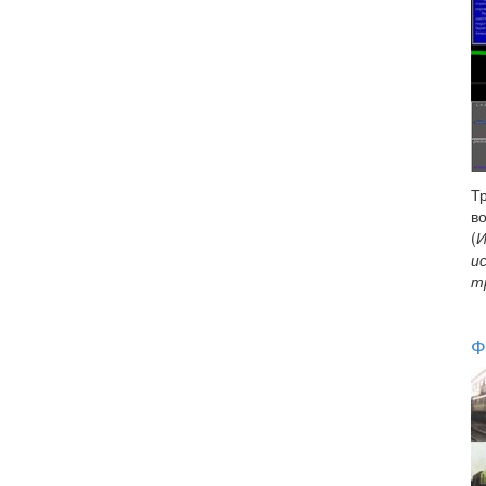
Т
в
(
И
и
т
Ф