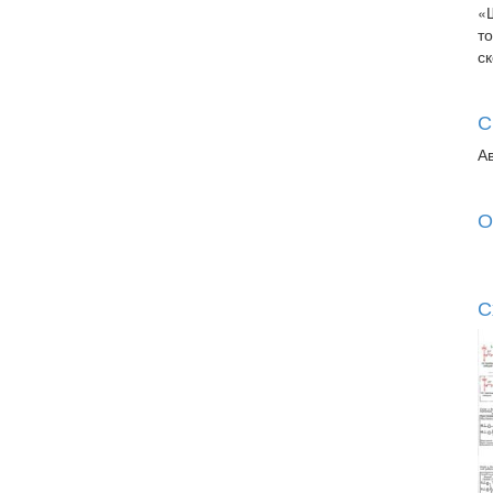
«
т
с
С
А
О
С