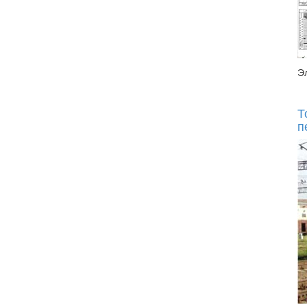
Э
Т
п