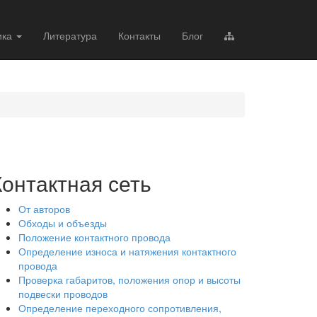
ика
Литература
Контакты
Блог
Контактная сеть
От авторов
Обходы и объезды
Положение контактного провода
Определение износа и натяжения контактного
провода
Проверка габаритов, положения опор и высоты
подвески проводов
Определение переходного сопротивления,