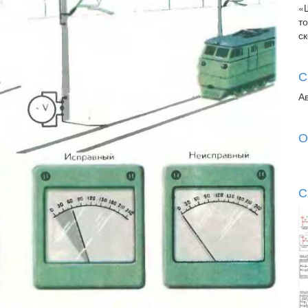
«
т
с
С
А
О
С