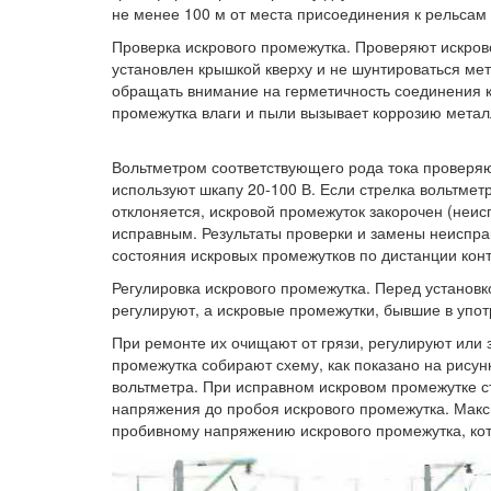
не менее 100 м от места присоединения к рельсам
Проверка искрового промежутка. Проверяют искров
установлен крышкой кверху и не шунтироваться ме
обращать внимание на герметичность соединения кр
промежутка влаги и пыли вызывает коррозию метал
Вольтметром соответствующего рода тока проверяю
используют шкапу 20-100 В. Если стрелка вольтметр
отклоняется, искровой промежуток закорочен (неи
исправным. Результаты проверки и замены неиспр
состояния искровых промежутков по дистанции конт
Регулировка искрового промежутка. Перед установ
регулируют, а искровые промежутки, бывшие в упо
При ремонте их очищают от грязи, регулируют или
промежутка собирают схему, как показано на рису
вольтметра. При исправном искровом промежутке с
напряжения до пробоя искрового промежутка. Макс
пробивному напряжению искрового промежутка, кот