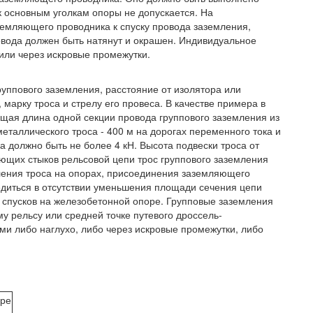
 основным уголкам опоры не допускается. На
емляющего проводника к спуску провода заземления,
вода должен быть натянут и окрашен. Индивидуальное
или через искровые промежутки.
уппового заземления, расстояние от изолятора или
 марку троса и стрелу его провеса. В качестве примера в
щая длина одной секции провода группового заземления из
еталлического троса - 400 м на дорогах переменного тока и
а должно быть не более 4 кН. Высота подвески троса от
ующих стыков рельсовой цепи трос группового заземления
ления троса на опорах, присоединения заземляющего
бедиться в отсутствии уменьшения площади сечения цепи
 спусков на железобетонной опоре. Групповые заземления
му рельсу или средней точке путевого дроссель-
 либо наглухо, либо через искровые промежутки, либо
уре