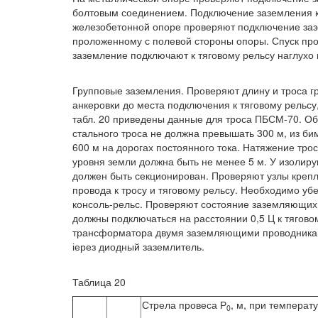
болтовым соединением. Подключение заземления к
железобетонной опоре проверяют подключение заз
проложенному с полевой стороны опоры. Спуск про
заземление подключают к тяговому рельсу наглухо 
Групповые заземления. Проверяют длину и троса гр
анкеровки до места подключения к тяговому рельсу,
табл. 20 приведены данные для троса ПБСМ-70. Об
стального троса не должна превышать 300 м, из бим
600 м на дорогах постоянного тока. Натяжение трос
уровня земли должна быть не менее 5 м. У изолир
должен быть секционирован. Проверяют узлы креп
провода к тросу и тяговому рельсу. Необходимо у
консоль-рельс. Проверяют состояние заземляющих
должны подключаться на расстоянии 0,5 Ц к тягово
трансформатора двумя заземляющими проводниками
іерез диодный заземлитель.
Таблица 20
Стрела провеса Р
, м, при температ
0