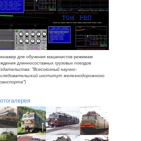
ренажер для обучения машинистов режимам
ождения длинносоставных грузовых поездов
здательства: "Всесоюзный научно-
сследовательский институт железнодорожного
ранспорта"
)
отогалерея