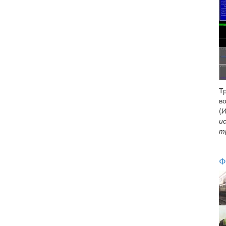
Т
в
(
И
и
т
Ф