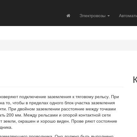
Электровозы
Автомат
оверяют подключение заземления к тяговому рельсу. При
а то, чтобы в пределах одного блок-участка заземления
ити. При двойном заземлении расстояние между точками
ть 200 мм. Между рельсами и опорой контактной сети
т земли, окрашен и хорошо виден. Прове ряют состояние
дника.
заземляющего проводника. Оно должно быть выполнено