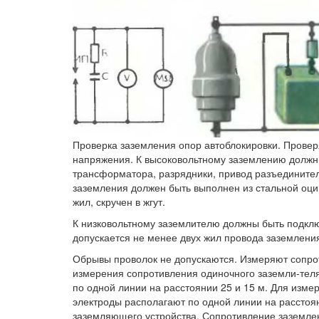
Проверка заземления опор автоблокировки. Проверя
напряжения. К высоковольтному заземлению должн
трансформатора, разрядники, привод разъединител
заземления должен быть выполнен из стальной оци
жил, скручен в жгут.
К низковольтному заземлителю должны быть подкл
допускается не менее двух жил провода заземлени
Обрывы проволок не допускаются. Измеряют сопро
измерения сопротивления одиночного заземли-теля 
по одной линии на расстоянии 25 и 15 м. Для изм
электроды располагают по одной линии на расстоя
заземляющего устройства. Сопротивление заземле