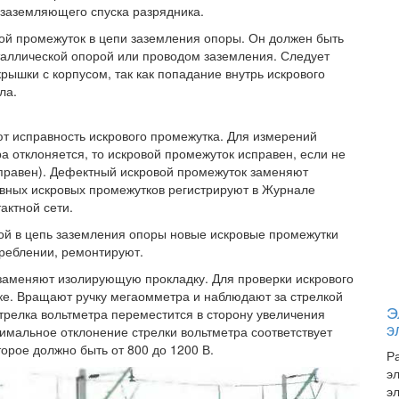
 заземляющего спуска разрядника.
ой промежуток в цепи заземления опоры. Он должен быть
таллической опорой или проводом заземления. Следует
ышки с корпусом, так как попадание внутрь искрового
ла.
т исправность искрового промежутка. Для измерений
а отклоняется, то искровой промежуток исправен, если не
справен). Дефектный искровой промежуток заменяют
авных искровых промежутков регистрируют в Журнале
актной сети.
кой в цепь заземления опоры новые искровые промежутки
треблении, ремонтируют.
 заменяют изолирующую прокладку. Для проверки искрового
нке. Вращают ручку мегаомметра и наблюдают за стрелкой
Э
трелка вольтметра переместится в сторону увеличения
э
имальное отклонение стрелки вольтметра соответствует
орое должно быть от 800 до 1200 В.
Р
э
э