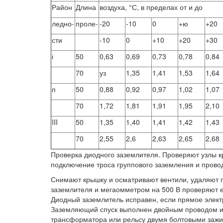
Район
Длина
воздуха, °С, в пределах от и до
ледно-
проле-
-20
-10
0
+ю
+20
сти
-10
0
+10
+20
+30
і
50
0,63
0,69
0,73
0,78
0,84
70
уз
1,35
1,41
1,53
1,64
п
50
0,88
0,92
0,97
1,02
1,07
70
1,72
1,81
1,91
1,95
2,10
III
50
1,35
1,40
1,41
1,42
1,43
70
2,55
2,6
2,63
2,65
2,68
Проверка диодного заземлителя. Проверяют узлы к
подключение троса группового заземления и провод
Снимают крышку и осматривают вентили, удаляют п
заземлителя и мегаомметром на 500 В проверяют 
Диодный заземлитель исправен, если прямое элект
Заземляющий спуск выполнен двойным проводом и п
трансформатора или рельсу двумя болтовыми зажим