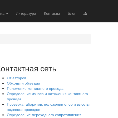
ика
Литература
Контакты
Блог
Контактная сеть
От авторов
Обходы и объезды
Положение контактного провода
Определение износа и натяжения контактного
провода
Проверка габаритов, положения опор и высоты
подвески проводов
Определение переходного сопротивления,