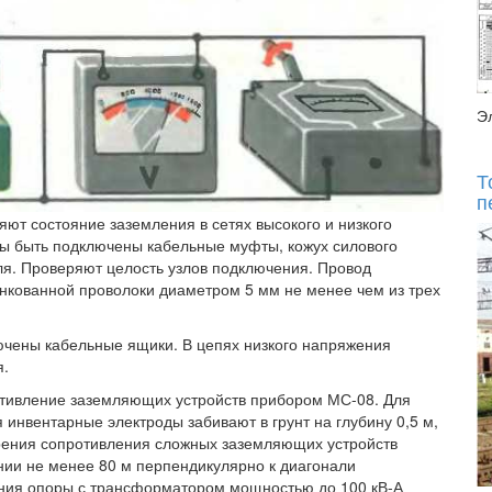
Э
Т
п
ют состояние заземления в сетях высокого и низкого
ы быть подключены кабельные муфты, кожух силового
я. Проверяют целость узлов подключения. Провод
нкованной проволоки диаметром 5 мм не менее чем из трех
ючены кабельные ящики. В цепях низкого напряжения
я.
тивление заземляющих устройств прибором МС-08. Для
инвентарные электроды забивают в грунт на глубину 0,5 м,
ерения сопротивления сложных заземляющих устройств
нии не менее 80 м перпендикулярно к диагонали
ния опоры с трансформатором мощностью до 100 кВ-А