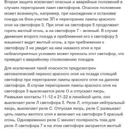
Вторая защита исключает опасные и аварийные положений в
случаях перегорания ламп светофоров. Опасное положение
может возникнуть, например, при нахождении и остановке
поезда на блок-участке ЗП и перегорании лампы красного
огня на светофоре 3. При этом на светофоре 5 продолжает
гореть желтый огонь, а на светофоре 7 - зеленый. В случае
движения второго поезда и приближения его к светофору 5
машинист видит желтый огонь, а при приближении к
светофору 3 не увидит на нем никакого огня и при
неблагоприятных условиях может проехать этот светофор, что
приведет к аварийному столкновению поездов.
Для исключения такой опасности предусмотрен
автоматический перенос красного огня на позади стоящий
светофор при перегорании лампы красного огня на данном
светофоре. В случае перегорания лампы красного огня на
светофоре 3 выключается реле О и отпускает якорь.
Размыкая контакты 11-12 и 21-22 в линейной цепи, оно
выключает реле Л светофора 5. Реле Л, отпуская нейтральный
якорь, выключает реле С. Отпуская якорь, реле С размыкает
цепь лампы желтого огня и включает на светофоре 5 красный
огонь. Одновременно реле С меняет полярность тока для
реле Л светофора 7 и на этом светофоре загорается желтый