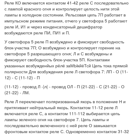
Реле КО включается контактом 41-42 реле С последовательно
с лампой красного огня и контролирует целость нити этой
лампы в холодном состоянии. Рельсовая цепь 7П работает в
импульсном режиме питания, отчего у светофора 5 работают
реле И, И1 и через конденсаторный дешифратор
возбуждаются реле ПИ, ПИ1 и П.
У светофора 5 реле П возбуждено и фиксирует свободность
блок-участка 7П; О возбуждено и контролирует горение на
светофоре 5 разрешающего огня; Л и С возбуждены и
фиксируют свободность блок-участка 5П. Контактами
указанных возбужденйых рёлё заМЫкйёТсй Цепь тока прямой
полярности Для возбуждения реле Л светофора 7: ЛП - О (11-
12) - С (11-12) - П
(11-12) - провод Л -|л| - провод ОЛ - П (21-22) - С (21-22) - О
(21-22) - ЛМ.
Реле Л переключает поляризованный якорь в положение Н и
притягивает нейтральный якорь. Контактом 11-12 реле Л
включается реле С, а контактом 111-112 выбирается цепь
лампы зеленого огня на светофоре 7. Цепь лампы и
последовательно включенного с ней реле О замыкается
фронтовым контактом реле С. Одновременно контактом 31-32