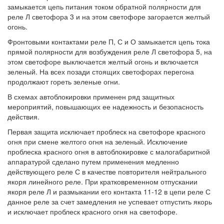
замыкается цепь питания током обратной полярности для
реле Л светофора 3 и на этом светофоре загорается желтый
огонь.
Фронтовыми контактами реле П, С и О замыкается цепь тока
прямой полярности для возбуждения реле Л светофора 5, на
этом светофоре выключается желтый огонь и включается
зеленый. На всех позади стоящих светофорах перегона
продолжают гореть зеленые огни.
В схемах автоблокировки применен ряд защитных
мероприятий, повышающих ее надежность и безопасность
действия.
Первая защита исключает проблеск на светофоре красного
огня при смене желтого огня на зеленый. Исключение
проблеска красного огня в автоблокировке с малогабаритной
аппаратурой сделано путем применения медленно
действующего реле С в качестве повторителя нейтрального
якоря линейного реле. При кратковременном отпускании
якоря реле Л и размыкании его контакта 11-12 в цепи реле С
данное реле за счет замедления не успевает отпустить якорь
и исключает проблеск красного огня на светофоре.