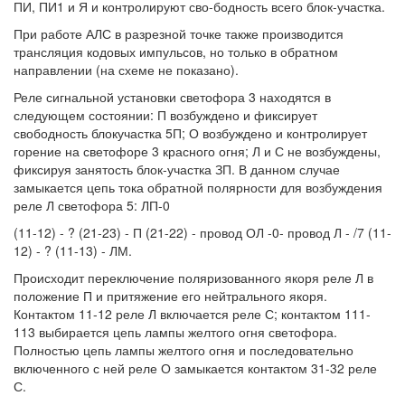
ПИ, ПИ1 и Я и контролируют сво-бодность всего блок-участка.
При работе АЛС в разрезной точке также производится
трансляция кодовых импульсов, но только в обратном
направлении (на схеме не показано).
Реле сигнальной установки светофора 3 находятся в
следующем состоянии: П возбуждено и фиксирует
свободность блокучастка 5П; О возбуждено и контролирует
горение на светофоре 3 красного огня; Л и С не возбуждены,
фиксируя занятость блок-участка ЗП. В данном случае
замыкается цепь тока обратной полярности для возбуждения
реле Л светофора 5: ЛП-0
(11-12) - ? (21-23) - П (21-22) - провод ОЛ -0- провод Л - /7 (11-
12) - ? (11-13) - ЛМ.
Происходит переключение поляризованного якоря реле Л в
положение П и притяжение его нейтрального якоря.
Контактом 11-12 реле Л включается реле С; контактом 111-
113 выбирается цепь лампы желтого огня светофора.
Полностью цепь лампы желтого огня и последовательно
включенного с ней реле О замыкается контактом 31-32 реле
С.