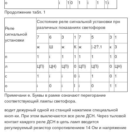
о
і
1
0
1
і
1
1
і
Продолжение табл. 1
Состояние реле сигнальной установки прн
различных показаниях светофоров
Реле
сигнальной
7
6
3
1
7
5
3
1
установки
ж
Ш
ж
К
ж
|-2?.1
к
3
п
1
і
1
1
1
1
1
0
л
ЦП)
ЦН)
ЦП)
0
ЦП)
ЦП)
0
ЦН)
с
1
і
і
0
і
1
0
1
о
і
0
і
I
і
0
1
1
Примечани е. Буквы в рамке означают перегорание
соответствующей лампы светофора.
водит дежурный одной из станций нажатием специальной
кноп-ки. При этом выключаются все реле ДСН. Через тыловой
контакт каждого реле ДСН в цепь ламп вводится
регулируемый резистор сопротивлением 14 Ом и напряжение