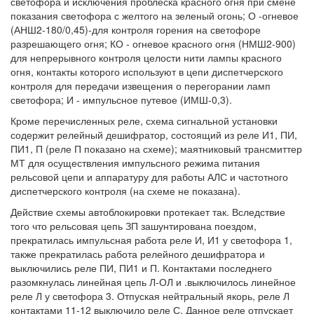
светофора и исключения проблеска красного огня при смене
показания светофора с желтого на зеленый огонь; О -огневое
(АНШ2-180/0,45)-для контроля горения на светофоре
разрешающего огня; КО - огневое красного огня (НМШ2-900)
для непрерывного контроля целости нити лампы красного
огня, контакты которого используют в цепи диспетчерского
контроля для передачи извещения о перегорании ламп
светофора; И - импульсное путевое (ИМШ-0,3).
Кроме перечисленных реле, схема сигнальной установки
содержит релейный дешифратор, состоящий из реле И1, ПИ,
ПИ1, П (реле П показано на схеме); маятниковый трансмиттер
МТ для осуществления импульсного режима питания
рельсовой цепи и аппаратуру для работы АЛС и частотного
диспетчерского контроля (на схеме не показана).
Действие схемы автоблокировки протекает так. Вследствие
того что рельсовая цепь ЗП зашунтирована поездом,
прекратилась импульсная работа реле И, И1 у светофора 1,
также прекратилась работа релейного дешифратора и
выключились реле ПИ, ПИ1 и П. Контактами последнего
разомкнулась линейная цепь Л-ОЛ и .выключилось линейное
реле Л у светофора 3. Отпуская нейтральный якорь, реле Л
контактами 11-12 выключило реле С. Данное реле отпускает