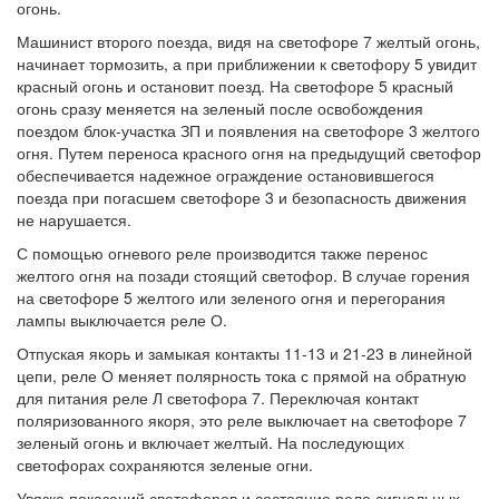
огонь.
Машинист второго поезда, видя на светофоре 7 желтый огонь,
начинает тормозить, а при приближении к светофору 5 увидит
красный огонь и остановит поезд. На светофоре 5 красный
огонь сразу меняется на зеленый после освобождения
поездом блок-участка ЗП и появления на светофоре 3 желтого
огня. Путем переноса красного огня на предыдущий светофор
обеспечивается надежное ограждение остановившегося
поезда при погасшем светофоре 3 и безопасность движения
не нарушается.
С помощью огневого реле производится также перенос
желтого огня на позади стоящий светофор. В случае горения
на светофоре 5 желтого или зеленого огня и перегорания
лампы выключается реле О.
Отпуская якорь и замыкая контакты 11-13 и 21-23 в линейной
цепи, реле О меняет полярность тока с прямой на обратную
для питания реле Л светофора 7. Переключая контакт
поляризованного якоря, это реле выключает на светофоре 7
зеленый огонь и включает желтый. На последующих
светофорах сохраняются зеленые огни.
Увязка показаний светофоров и состояние реле сигнальных