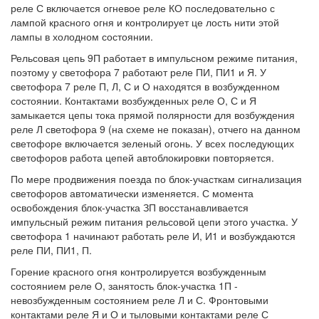
реле С включается огневое реле КО последовательно с
лампой красного огня и контролирует це лость нити этой
лампы в холодном состоянии.
Рельсовая цепь 9П работает в импульсном режиме питания,
поэтому у светофора 7 работают реле ПИ, ПИ1 и Я. У
светофора 7 реле П, Л, С и О находятся в возбужденном
состоянии. Контактами возбужденных реле О, С и Я
замыкается цепы тока прямой полярности для возбуждения
реле Л светофора 9 (на схеме не показан), отчего на данном
светофоре включается зеленый огонь. У всех последующих
светофоров работа цепей автоблокировки повторяется.
По мере продвижения поезда по блок-участкам сигнализация
светофоров автоматически изменяется. С момента
освобождения блок-участка ЗП восстанавливается
импульсный режим питания рельсовой цепи этого участка. У
светофора 1 начинают работать реле И, И1 и возбуждаются
реле ПИ, ПИ1, П.
Горение красного огня контролируется возбужденным
состоянием реле О, занятость блок-участка 1П -
невозбужденным состоянием реле Л и С. Фронтовыми
контактами реле Я и О и тыловыми контактами реле С