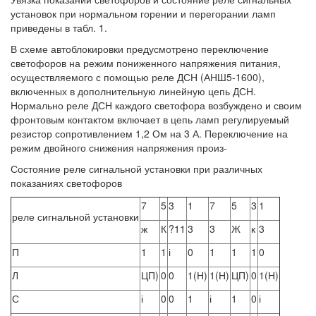
установок при нормальном горении и перегорании ламп
приведены в табл. 1.
В схеме автоблокировки предусмотрено переключение
светофоров на режим пониженного напряжения питания,
осуществляемого с помощью реле ДСН (АНШ5-1600),
включенных в дополнительную линейную цепь ДСН.
Нормально реле ДСН каждого светофора возбуждено и своим
фронтовым контактом включает в цепь ламп регулируемый
резистор сопротивлением 1,2 Ом на 3 А. Переключение на
режим двойного снижения напряжения произ-
Состояние реле сигнальной установки при различных
показаниях светофоров
7
5
3
1
7
5
3
1
реле сигнальной установки
ж
К
?11
3
3
Ж
к
3
П
1
1
і
0
1
1
1
0
Л
ЦП)
0
0
1(Н)
1(Н)
ЦП)
0
1(Н)
С
і
0
0
1
і
1
0
і