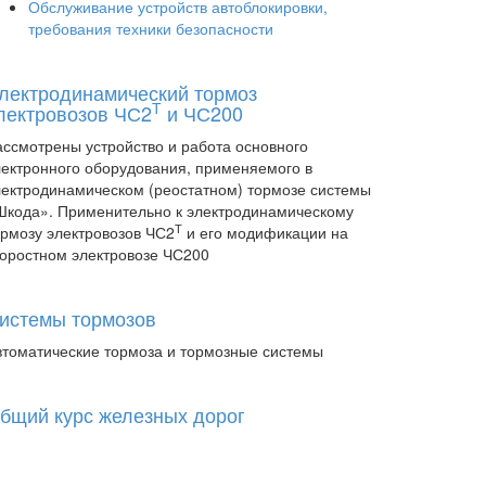
Обслуживание устройств автоблокировки,
требования техники безопасности
лектродинамический тормоз
Т
лектровозов ЧС2
и ЧС200
ассмотрены устройство и работа основного
лектронного оборудования, применяемого в
лектродинамическом (реостатном) тормозе системы
Шкода». Применительно к электродинамическому
Т
ормозу электровозов ЧС2
и его модификации на
коростном электровозе ЧС200
истемы тормозов
втоматические тормоза и тормозные системы
бщий курс железных дорог