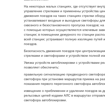
На некоторых малых станциях, где отсутствует вну
управление стрелками и применены устройства цен
движения поездов на таких станциях стрелки обор
устанавливают входные и выходные светофоры для
сквозного и безостановочного пропуска поездов; 
с помощью которых осуществляются ключевые зави
станции; в помещении дежурного по станции расп
всей станции; устраивают полную изоляцию путей 
поездов.
Безопасность движения поездов при централизаци
стрелками и светофорами и устройством полной из
Увязка устройств автоблокировки с устройствами 
позволяет обеспечить:
правильную сигнализацию предвходного светофора 
светофора при установке маршрутов приема на раз
показания первого перегонного светофора автобло
извещение о приближении и удалении поездов за д
рельсовых цепей кодами АЛС в маршрутах отправл
светофора автоблокировки.