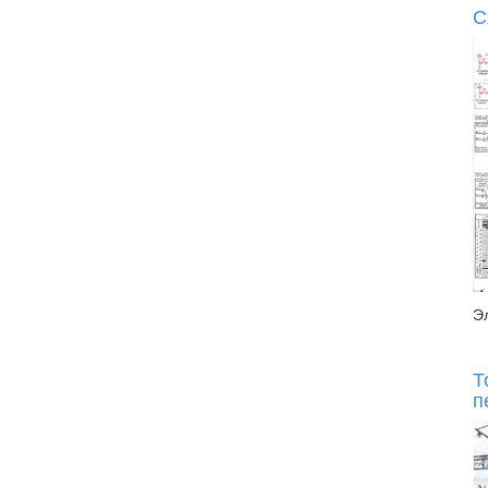
С
Э
Т
п