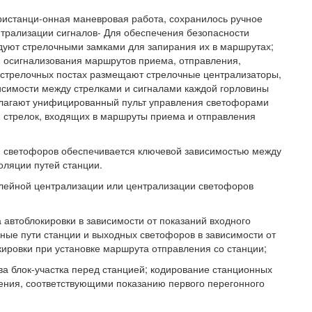
тристанци-онная маневровая работа, сохранилось ручное
трализации сигналов- Для обеспечения безопасности
удуют стрелочными замками для запирания их в маршрутах;
 осигнализования маршрутов приема, отправления,
на стрелочных постах размещают стрелочные централизаторы,
симости между стрелками и сигналами каждой горловины
олагают унифицированный пульт управления светофорами
и стрелок, входящих в маршруты приема и отправления
и светофоров обеспечивается ключевой зависимостью между
оляции путей станции.
релейной централизации или централизации светофоров
автоблокировки в зависимости от показаний входного
ные пути станции и выходных светофоров в зависимости от
кировки при установке маршрута отправления со станции;
ва блок-участка перед станцией; кодирование станционных
ения, соответствующими показанию первого перегонного