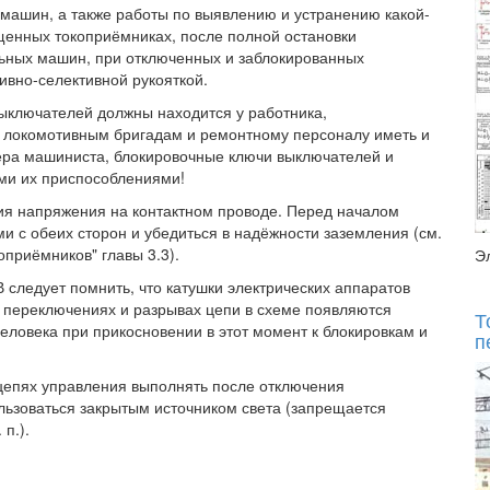
машин, а также работы по выявлению и устранению какой-
щенных токоприёмниках, после полной остановки
ьных машин, при отключенных и заблокированных
ивно-селективной рукояткой.
выключателей должны находится у работника,
я локомотивным бригадам и ремонтному персоналу иметь и
ера машиниста, блокировочные ключи выключателей и
ими их приспособлениями!
ия напряжения на контактном проводе. Перед началом
 с обеих сторон и убедиться в надёжности заземления (см.
оприёмников" главы 3.3).
Э
 следует помнить, что катушки электрических аппаратов
 переключениях и разрывах цепи в схеме появляются
Т
ловека при прикосновении в этот момент к блокировкам и
п
 цепях управления выполнять после отключения
ьзоваться закрытым источником света (запрещается
п.).