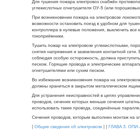
Для тушения пожара электровоз снабжён противоп
углекислотных огнетушителя ОУ-5 (или порошковых 
При возникновении пожара на электровозе локомот
возможности остановить поезд в удобном для тушен
контроллера в нулевые положения, выключить все 
токоприёмники.
Тушить пожар на электровозе углекислотными, пор
снятия напряжения и заземления контактной сети.
соблюдая особую осторожность, должна приступить
песком. Горящие провода и электрические аппарат
огнетушителями или сухим песком.
Во избежание возникновения пожара на электровоз
должны храниться в закрытом металлическом ящик
Для устранения неисправностей в цепях управлен
проводов, сечение которых меньше сечения штатны
использовать такие провода, соединённые параллел
Сечения проводов, которым выполнен монтаж на эле
|
Общие сведения об электровозе
| |
ГЛАВА 3. ОП