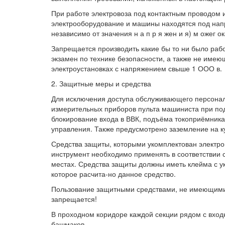
При работе электровоза под контактным проводом 
электрооборудование и машины находятся под нап
независимо от значения н а п р я жен и я) м ожег 
Запрещается производить какие бы то ни было раб
экзамен по технике безопасности, а также не име
электроустановках с напряжением свыше 1 ООО в.
2. Защитные меры и средства
Для исключения доступа обслуживающего персонал
измерительных приборов пульта машиниста при по
блокирование входа в ВВК, подъёма токоприёмника
управления. Также предусмотрено заземление на к
Средства защиты, которыми укомплектован электро
инструмент необходимо применять в соответствии 
местах. Средства защиты должны иметь клейма с у
которое расчита-но данное средство.
Пользование защитными средствами, не имеющими 
запрещается!
В проходном коридоре каждой секции рядом с вхо
башмаков.