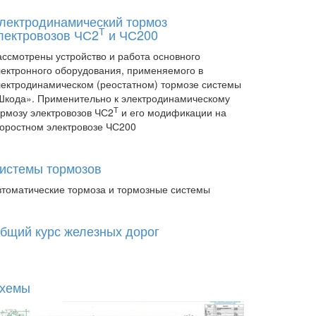
лектродинамический тормоз
Т
лектровозов ЧС2
и ЧС200
ассмотрены устройство и работа основного
лектронного оборудования, применяемого в
лектродинамическом (реостатном) тормозе системы
Шкода». Применительно к электродинамическому
Т
ормозу электровозов ЧС2
и его модификации на
коростном электровозе ЧС200
истемы тормозов
втоматические тормоза и тормозные системы
бщий курс железных дорог
хемы