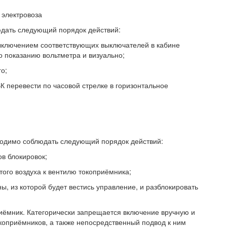
 электровоза
юдать следующий порядок действий:
 выключением соответствующих выключателей в кабине
о показанию вольтметра и визуально;
о;
ВК перевести по часовой стрелке в горизонтальное
одимо соблюдать следующий порядок действий:
ов блокировок;
того воздуха к вентилю токоприёмника;
ны, из которой будет вестись управление, и разблокировать
риёмник. Категорически запрещается включение вручную и
коприёмников, а также непосредственный подвод к ним