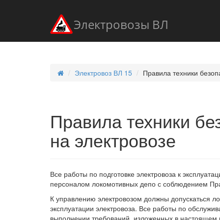
Электровозы ВЛ
Электровоз ВЛ 15
Правила техники безоп
Правила техники бе
на электровозе
Все работы по подготовке электровоза к эксплуат
персоналом локомотивных депо с соблюдением Пра
К управлению электровозом должны допускаться л
эксплуатации электровоза. Все работы по обслужи
выполнении требований, изложенных в настоящем 