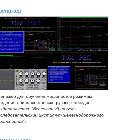
ренажер
ренажер для обучения машинистов режимам
ождения длинносоставных грузовых поездов
здательства: "Всесоюзный научно-
сследовательский институт железнодорожного
ранспорта"
)
отогалерея