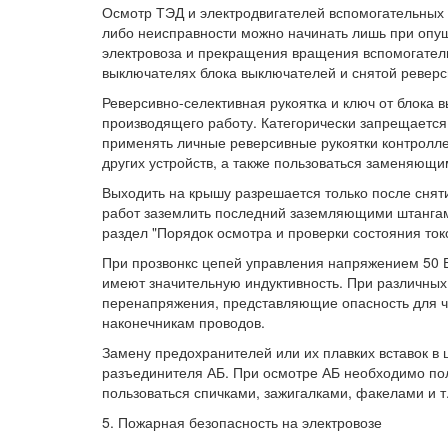
Осмотр ТЭД и электродвигателей вспомогательных 
либо неисправности можно начинать лишь при опу
электровоза и прекращения вращения вспомогател
выключателях блока выключателей и снятой реверс
Реверсивно-селективная рукоятка и ключ от блока 
производящего работу. Категорически запрещаетс
применять личные реверсивные рукоятки контролл
других устройств, а также пользоваться заменяющ
Выходить на крышу разрешается только после снят
работ заземлить последний заземляющими штангами
раздел "Порядок осмотра и проверки состояния ток
При прозвонкс цепей управления напряжением 50 В
имеют значительную индуктивность. При различных
перенапряжения, представляющие опасность для че
наконечникам проводов.
Замену предохранителей или их плавких вставок в
разъединителя АБ. При осмотре АБ необходимо пол
пользоваться спичками, зажигалками, факелами и т. 
5. Пожарная безопасность на электровозе