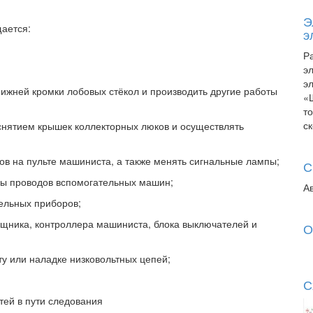
Э
ается:
э
Р
э
э
нижней кромки лобовых стёкол и производить другие работы
«
т
с
снятием крышек коллекторных люков и осуществлять
ов на пульте машиниста, а также менять сигнальные лампы;
С
ды проводов вспомогательных машин;
А
тельных приборов;
мощника, контроллера машиниста, блока выключателей и
О
ту или наладке низковольтных цепей;
С
тей в пути следования