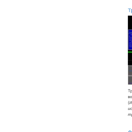
Т
Т
в
(
И
и
т
Ф