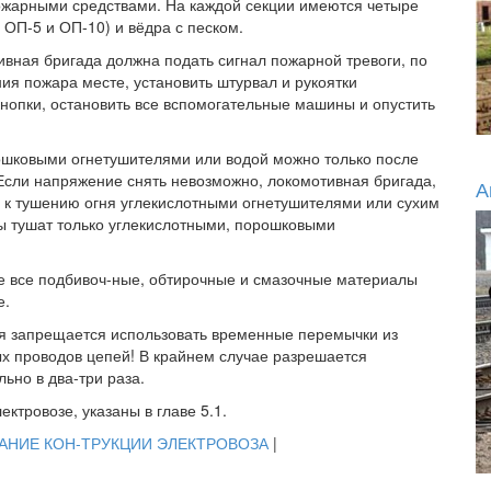
ожарными средствами. На каждой секции имеются четыре
ОП-5 и ОП-10) и вёдра с песком.
ивная бригада должна подать сигнал пожарной тревоги, по
ия пожара месте, установить штурвал и рукоятки
кнопки, остановить все вспомогательные машины и опустить
ошковыми огнетушителями или водой можно только после
 Если напряжение снять невозможно, локомотивная бригада,
А
 к тушению огня углекислотными огнетушителями или сухим
ы тушат только углекислотными, порошковыми
е все подбивоч-ные, обтирочные и смазочные материалы
е.
ия запрещается использовать временные перемычки из
х проводов цепей! В крайнем случае разрешается
ьно в два-три раза.
ктровозе, указаны в главе 5.1.
И-АНИЕ КОН-ТРУКЦИИ ЭЛЕКТРОВОЗА
|