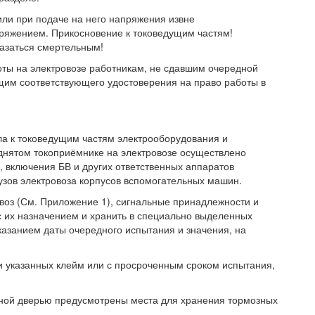
или при подаче на него напряжения извне
ряжением. Прикосновение к токоведущим частям!
оказаться смертельным!
оты на электровозе работникам, не сдавшим очередной
ющим соответствующего удостоверения на право работы в
а к токоведущим частям электрооборудования и
днятом токоприёмнике на электровозе осуществлено
, включения БВ и других ответственных аппаратов
узов электровоза корпусов вспомогательных машин.
воз (См. Приложение 1), сигнальные принадлежности и
с их назначением и хранить в специально выделенных
казанием даты очередного испытания и значения, на
указанных клейм или с просроченным сроком испытания,
дной дверью предусмотрены места для хранения тормозных