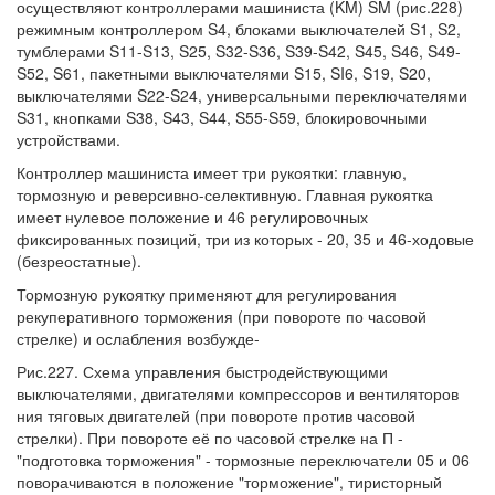
осуществляют контроллерами машиниста (KM) SM (рис.228)
режимным контроллером S4, блоками выключателей S1, S2,
тумблерами S11-S13, S25, S32-S36, S39-S42, S45, S46, S49-
S52, S61, пакетными выключателями S15, SI6, S19, S20,
выключателями S22-S24, универсальными переключателями
S31, кнопками S38, S43, S44, S55-S59, блокировочными
устройствами.
Контроллер машиниста имеет три рукоятки: главную,
тормозную и реверсивно-селективную. Главная рукоятка
имеет нулевое положение и 46 регулировочных
фиксированных позиций, три из которых - 20, 35 и 46-ходовые
(безреостатные).
Тормозную рукоятку применяют для регулирования
рекуперативного торможения (при повороте по часовой
стрелке) и ослабления возбужде-
Рис.227. Схема управления быстродействующими
выключателями, двигателями компрессоров и вентиляторов
ния тяговых двигателей (при повороте против часовой
стрелки). При повороте её по часовой стрелке на П -
"подготовка торможения" - тормозные переключатели 05 и 06
поворачиваются в положение "торможение", тиристорный