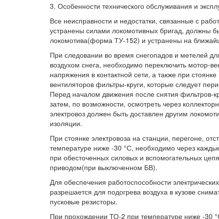
3. Особенности технического обслуживания и экспл
Все неисправности и недостатки, связанные с работ
устранены силами локомотивных бригад, должны бы
локомотива(форма ТУ-152) и устранены на ближай
При следовании во время снегопадов и метелей д
воздухом снега, необходимо переключить мотор-ве
напряжения в контактной сети, а также при стоянк
вентиляторов фильтры-круги, которые следует пер
Перед началом движения после снятия фильтров-кр
затем, по возможности, осмотреть через коллектор
электровоз должен быть доставлен другим локомоти
изоляции.
При стоянке электровоза на станции, перегоне, от
температуре ниже -30 °С, необходимо через кажды
при обесточенных силовых и вспомогательных цепя
приводом(при выключенном БВ).
Для обеспечения работоспособности электрических
разрешается для подогрева воздуха в кузове сним
пусковые резисторы.
При прохождении ТО-2 при температуре ниже -30 °