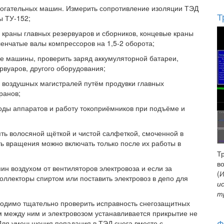
помогательных машин. Измерить сопротивление изоляции ТЭД
Т
ы ТУ-152;
е краны главных резервуаров и сборников, концевые краны
енчатые валы компрессоров на 1,5-2 оборота;
ые машины, проверить заряд аккумуляторной батареи,
рвуаров, другого оборудования;
в воздушных магистралей путём продувки главных
ранов;
воды аппаратов и работу токоприёмников при подъёме и
ть волосяной щёткой и чистой салфеткой, смоченной в
ть вращения можно включать только после их работы в
Т
в
мин воздухом от вентиляторов электровоза и если за
(
И
коллекторы спиртом или поставить электровоз в депо для
и
т
ходимо тщательно проверить исправность снегозащитных
м между ним и электровозом устанавливается прикрытие не
Ф
 Для уменьшения попадания в ТЭД снега вместе с