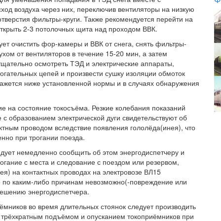
од воздуха через них, переключив вентиляторы на низкую
отверстия фильтры-круги. Также рекомендуется перейти на
открыть 2-3 потолочных щита над проходом ВВК.
ет очистить фор-камеры и ВВК от снега, снять фильтры-
ухом от вентиляторов в течение 15-20 мин, а затем
тщательно осмотреть ТЭД и электрические аппараты,
огательных цепей и произвести сушку изоляции обмоток
ажется ниже установленной нормы и в случаях обнаружения
е на состояние токосъёма. Резкие колебания показаний
 с образованием электрической дуги свидетельствуют об
ктным проводом вследствие появления гололёда(инея), что
енно при трогании поезда.
дует немедленно сообщить об этом энергодиспетчеру и
огание с места и следование с поездом или резервом,
ея) на контактных проводах на электровозе ВЛ15
то по каким-либо причинам невозможно(-повреждение или
решению энергодиспетчера.
ёмников во время длительных стоянок следует производить
 трёхкратным подъёмом и опусканием токоприёмников при