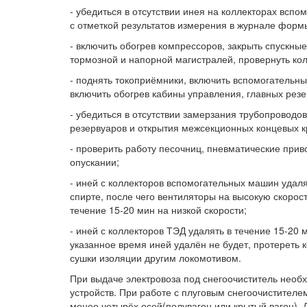
- убедиться в отсутствии инея на коллекторах вс
с отметкой результатов измерения в журнале форм
- включить обогрев компрессоров, закрыть спускны
тормозной и напорной магистралей, провернуть кол
- поднять токоприёмники, включить вспомогательн
включить обогрев кабины управления, главных резе
- убедиться в отсутствии замерзания трубопроводо
резервуаров и открытия межсекционных концевых к
- проверить работу песочниц, пневматические при
опускании;
- иней с коллекторов вспомогательных машин удаля
спирте, после чего вентиляторы на высокую скорос
течение 15-20 мин на низкой скорости;
- иней с коллекторов ТЭД удалять в течение 15-20 
указанное время иней удалён не будет, протереть 
сушки изоляции другим локомотивом.
При выдаче электровоза под снегоочиститель необ
устройств. При работе с плуговым снегоочистителе
менее четырёх осей(полувагон или крытый вагон).