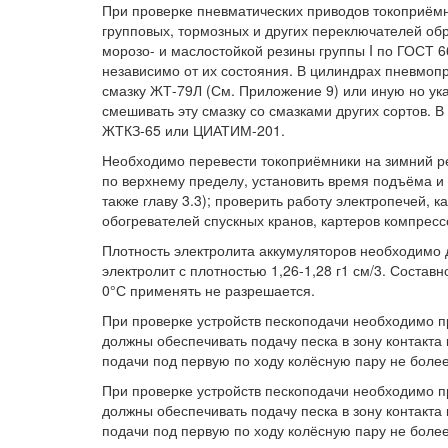
При проверке пневматических приводов токоприёмн
групповых, тормозных и других переключателей об
морозо- и маслостойкой резины группы I по ГОСТ 6
независимо от их состояния. В цилиндрах пневмо
смазку ЖТ-79Л (См. Приложение 9) или иную но ук
смешивать эту смазку со смазками других сортов. 
ЖТКЗ-65 или ЦИАТИМ-201.
Необходимо перевести токоприёмники на зимний ре
по верхнему пределу, установить время подъёма и 
также главу 3.3); проверить работу электропечей, 
обогревателей спускных кранов, картеров компресс
Плотность электролита аккумуляторов необходимо д
электролит с плотностью 1,26-1,28 г1 см/3. Соста
0°С применять не разрешается.
При проверке устройств пескоподачи необходимо п
должны обеспечивать подачу песка в зону контакта
подачи под первую по ходу колёсную пару не более
При проверке устройств пескоподачи необходимо п
должны обеспечивать подачу песка в зону контакта
подачи под первую по ходу колёсную пару не более