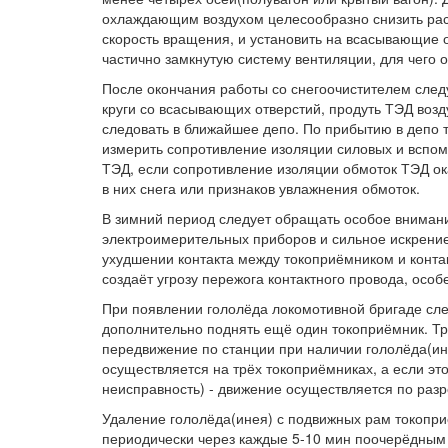
охлаждающим воздухом целесообразно снизить расх
скорость вращения, и установить на всасывающие 
частично замкнутую систему вентиляции, для чего 
После окончания работы со снегоочистителем следу
круги со всасывающих отверстий, продуть ТЭД возд
следовать в ближайшее депо. По прибытию в депо 
измерить сопротивление изоляции силовых и вспом
ТЭД, если сопротивление изоляции обмоток ТЭД ок
в них снега или признаков увлажнения обмоток.
В зимний период следует обращать особое внимани
электроимерительных приборов и сильное искрение
ухудшении контакта между токоприёмником и конта
создаёт угрозу пережога контактного провода, особ
При появлении гололёда локомотивной бригаде сле
дополнительно поднять ещё один токоприёмник. Тр
передвижение по станции при наличии гололёда(ин
осуществляется на трёх токоприёмниках, а если э
неисправность) - движение осуществляется по раз
Удаление гололёда(инея) с подвижных рам токопри
периодически через каждые 5-10 мин поочерёдным