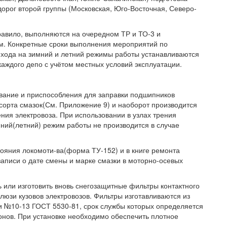
дорог второй группы (Московская, Юго-Восточная, Северо-
правило, выполняются на очередном ТР и ТО-3 и
. Конкретные сроки выполнения мероприятий по
рехода на зимний и летний режимы работы устанавливаются
аждого депо с учётом местных условий эксплуатации.
вание и приспособления для заправки подшипников
 сорта смазок(См. Приложение 9) и наоборот производится
ния электровоза. При использовании в узлах трения
мний(летний) режим работы не производится в случае
тояния локомоти-ва(форма ТУ-152) и в книге ремонта
аписи о дате смены и марке смазки в моторно-осевых
 или изготовить вновь снегозащитные фильтры контактного
люзи кузовов электровозов. Фильтры изготавливаются из
ни №10-13 ГОСТ 5530-81, срок службы которых определяется
онов. При установке необходимо обеспечить плотное