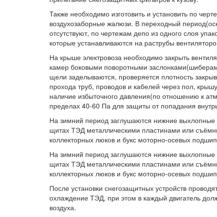
Также необходимо изготовить и установить по черт
воздухозаборные жалюзи. В переходный период(осе
отсутствуют, по чертежам депо из одного слоя упак
которые устанавливаются на раструбы вентиляторо
На крыше электровоза необходимо закрыть вентиля
камер боковыми поворотными заслонками(шиберами)
щели заделываются, проверяется плотность закрыва
прохода труб, проводов и кабелей через пол, крышу
наличие избыточного давления(по отношению к атмо
пределах 40-60 Па для защиты от попадания внутрь
На зимний период заглушаются нижние выхлопные 
щитах ТЭД металлическими пластинами или съёмны
коллекторных люков и букс моторно-осевых подшип
На зимний период заглушаются нижние выхлопные 
щитах ТЭД металлическими пластинами или съёмны
коллекторных люков и букс моторно-осевых подшип
После установки снегозащитных устройств проводя
охлаждение ТЭД, при этом в каждый двигатель дол
воздуха.