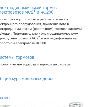
лектродинамический тормоз
Т
лектровозов ЧС2
и ЧС200
ассмотрены устройство и работа основного
лектронного оборудования, применяемого в
лектродинамическом (реостатном) тормозе системы
Шкода». Применительно к электродинамическому
Т
ормозу электровозов ЧС2
и его модификации на
коростном электровозе ЧС200
истемы тормозов
втоматические тормоза и тормозные системы
бщий курс железных дорог
хемы