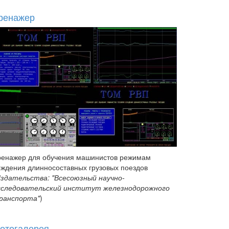
ренажер
ренажер для обучения машинистов режимам
ождения длинносоставных грузовых поездов
здательства: "Всесоюзный научно-
сследовательский институт железнодорожного
ранспорта"
)
отогалерея