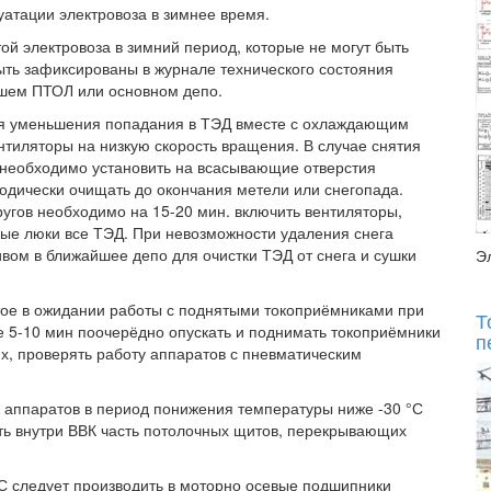
уатации электровоза в зимнее время.
ой электровоза в зимний период, которые не могут быть
ть зафиксированы в журнале технического состояния
шем ПТОЛ или основном депо.
ля уменьшения попадания в ТЭД вместе с охлаждающим
нтиляторы на низкую скорость вращения. В случае снятия
е необходимо установить на всасывающие отверстия
иодически очищать до окончания метели или снегопада.
угов необходимо на 15-20 мин. включить вентиляторы,
ные люки все ТЭД. При невозможности удаления снега
вом в ближайшее депо для очистки ТЭД от снега и сушки
Э
стое в ожидании работы с поднятыми токоприёмниками при
Т
е 5-10 мин поочерёдно опускать и поднимать токоприёмники
п
х, проверять работу аппаратов с пневматическим
 аппаратов в период понижения температуры ниже -30 °С
ать внутри ВВК часть потолочных щитов, перекрывающих
С следует производить в моторно осевые подшипники