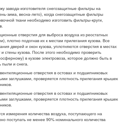
ежу завода-изготовителя снегозащитные фильтры на
нь-зима, весна-лето), когда снегозащитные фильтры
овочной ткани необходимо изготовить фильтры-круги,
в.
ционные отверстия для выброса воздуха из реостатных
, плотно подогнав их к местам прилегания кузова. Все
ния дверей и окон кузова, уплотняются отверстия в местах
 и стены кузова. После этого необходимо проверить
сферному) в кузове электровоза, которое должно быть в
 пыли и снега.
вентиляционные отверстия в остовах и подшипниковых
ми заглушками, проверяется плотность прилегания крышек
ников.
вентиляционные отверстия в остовах и подшипниковых
ми заглушками, проверяется плотность прилегания крышек
ников.
тся измерения количества воздуха, поступающего на
жно поступать не менее 90% номинального количества