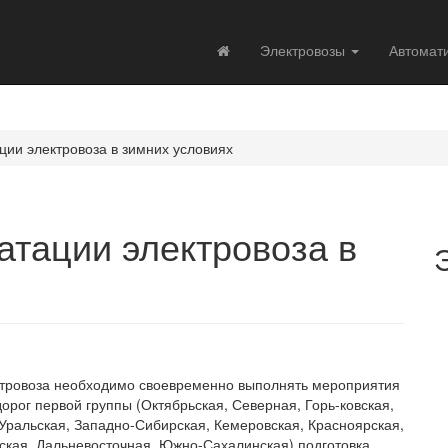
Электровозы
Автомат
ции электровоза в зимних условиях
атации электровоза в
ктровоза необходимо своевременно выполнять мероприятия
дорог первой группы (Октябрьская, Северная, Горь-ковская,
ральская, Западно-Сибирская, Кемеровская, Красноярская,
ская, Дальневосточная, Южно-Сахалинская) подготовка