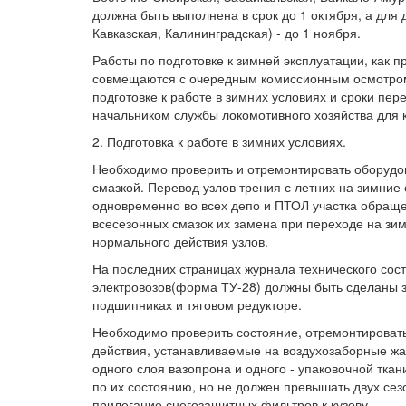
должна быть выполнена в срок до 1 октября, а для 
Кавказская, Калининградская) - до 1 ноября.
Работы по подготовке к зимней эксплуатации, как 
совмещаются с очередным комиссионным осмотром
подготовке к работе в зимних условиях и сроки пе
начальником службы локомотивного хозяйства для к
2. Подготовка к работе в зимних условиях.
Необходимо проверить и отремонтировать оборудо
смазкой. Перевод узлов трения с летних на зимние
одновременно во всех депо и ПТОЛ участка обраще
всесезонных смазок их замена при переходе на зи
нормального действия узлов.
На последних страницах журнала технического сос
электровозов(форма ТУ-28) должны быть сделаны з
подшипниках и тяговом редукторе.
Необходимо проверить состояние, отремонтировать
действия, устанавливаемые на воздухозаборные жа
одного слоя вазопрона и одного - упаковочной тка
по их состоянию, но не должен превышать двух сез
прилегание снегозащитных фильтров к кузову.