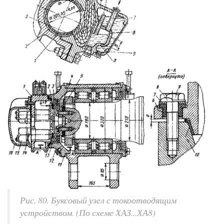
Рис. 80. Буксовый узел с токоотводящим
устройством. (По схеме ХАЗ...ХА8)