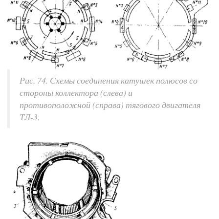
Рис. 74. Схемы соединения катушек полюсов со
стороны коллектора (слева) и
противоположной (справа) тягового двигателя
ТЛ-3.