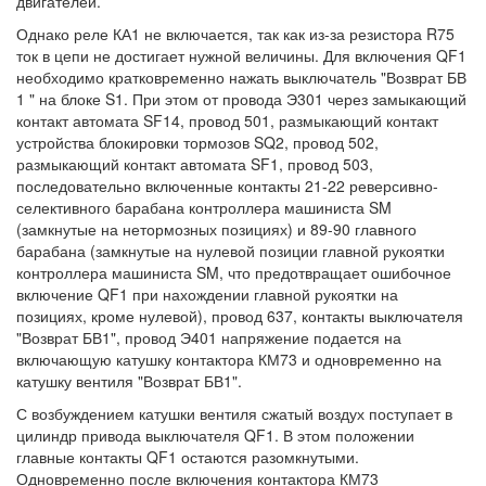
двигателей.
Однако реле КА1 не включается, так как из-за резистора R75
ток в цепи не достигает нужной величины. Для включения QF1
необходимо кратковременно нажать выключатель "Возврат БВ
1 " на блоке S1. При этом от провода Э301 через замыкающий
контакт автомата SF14, провод 501, размыкающий контакт
устройства блокировки тормозов SQ2, провод 502,
размыкающий контакт автомата SF1, провод 503,
последовательно включенные контакты 21-22 реверсивно-
селективного барабана контроллера машиниста SM
(замкнутые на нетормозных позициях) и 89-90 главного
барабана (замкнутые на нулевой позиции главной рукоятки
контроллера машиниста SM, что предотвращает ошибочное
включение QF1 при нахождении главной рукоятки на
позициях, кроме нулевой), провод 637, контакты выключателя
"Возврат БВ1", провод Э401 напряжение подается на
включающую катушку контактора КМ73 и одновременно на
катушку вентиля "Возврат БВ1".
С возбуждением катушки вентиля сжатый воздух поступает в
цилиндр привода выключателя QF1. В этом положении
главные контакты QF1 остаются разомкнутыми.
Одновременно после включения контактора КМ73