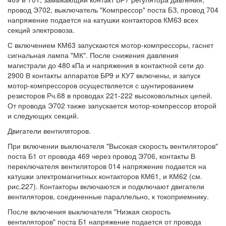
провод Э702, выключатель "Компрессор" поста БЗ, провод 704
напряжение подается на катушки контакторов КМ63 всех
секций электровоза.
С включением КМ63 запускаются мотор-компрессоры, гаснет
сигнальная лампа "МК". После снижения давления
магистрали до 480 кПа и напряжения в контактной сети до
2900 В контакты аппаратов БР9 и КУ7 включены, и запуск
мотор-компрессоров осуществляется с шунтированием
резисторов Рч.68 в проводах 221-222 высоковольтных цепей.
От провода Э702 также запускается мотор-компрессор второй
и следующих секций.
Двигатели вентиляторов.
При включении выключателя "Высокая скорость вентиляторов"
поста Б1 от провода 469 через провод Э706, контакты В
переключателя вентиляторов 014 напряжение подается на
катушки электромагнитных контакторов КМ61, и КМ62 (см.
рис.227). Контакторы включаются и подключают двигатели
вентиляторов, соединенные параллельно, к токоприемнику.
После включения выключателя "Низкая скорость
вентиляторов" поста Б1 напряжение подается от провода