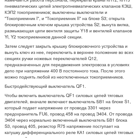
пневматических цепей электропневматических клапанов КЭШ,
КЭП2 токоприемников; выключены выключатели и
"Токоприемник I", и "Токоприемник II" на блоке S3; открыта
блокировочным ключом крышка устройства S2; вынута вилка,
размыкающая цепи вентиля защиты Y18 и вентилей клапанов
Yl, Y2 токоприемников данной секции.
Затем следует закрыть крышку блокировочного устройства и
вынуть ключ из нее, переключить в верхнее положение во всех
секциях ручки ножевых переключателей Q12,
предназначенных для передвижения электровоза в условиях
депо при напряжении 400 В постоянного тока. После этого
можно поднять любой из неотключенных токоприемников.
Быстродействующий выключатель QF1.
Чтобы включить выключатель QF1 силовых цепей тяговых
двигателей, вначале включают выключатель БВ1 на блоке S1,
который подает напряжение от провода 3301 через
предохранитель FU6, провод 458 на провод Э404. От провода
Э404 через нормально включенный выключатель БВ1 блока
S3, провод 405, резистор R75 напряжение поступает на
катушку дифференциального реле КА1 силовых цепей тяговых