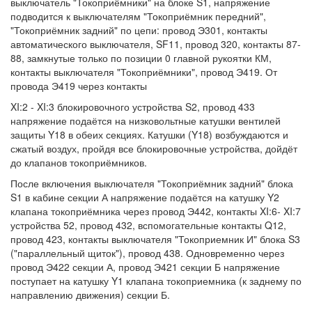
выключатель "Токоприёмники" на блоке S1, напряжение
подводится к выключателям "Токоприёмник передний",
"Токоприёмник задний" по цепи: провод Э301, контакты
автоматического выключателя, SF11, провод 320, контакты 87-
88, замкнутые только по позиции 0 главной рукоятки КМ,
контакты выключателя "Токоприёмники", провод Э419. От
провода Э419 через контакты
XI:2 - XI:3 блокировочного устройства S2, провод 433
напряжение подаётся на низковольтные катушки вентилей
защиты Y18 в обеих секциях. Катушки (Y18) возбуждаются и
сжатый воздух, пройдя все блокировочные устройства, дойдёт
до клапанов токоприёмников.
После включения выключателя "Токоприёмник задний" блока
S1 в кабине секции А напряжение подаётся на катушку Y2
клапана токоприёмника через провод Э442, контакты XI:6- XI:7
устройства 52, провод 432, вспомогательные контакты Q12,
провод 423, контакты выключателя "Токоприемник И" блока S3
("параллельный щиток"), провод 438. Одновременно через
провод Э422 секции А, провод Э421 секции Б напряжение
поступает на катушку Y1 клапана токоприемника (к заднему по
направлению движения) секции Б.