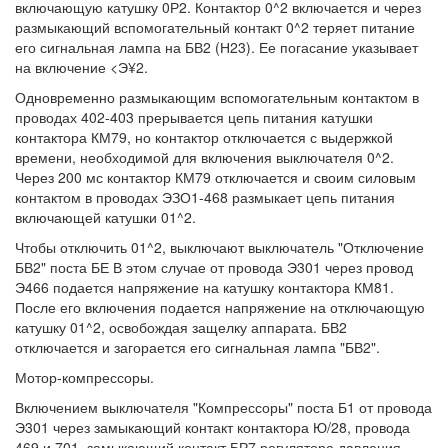
включающую катушку 0Р2. Контактор 0^2 включается и через
размыкающий вспомогательный контакт 0^2 теряет питание
его сигнальная лампа на БВ2 (Н23). Ее погасание указывает
на включение <Э¥2.
Одновременно размыкающим вспомогательным контактом в
проводах 402-403 прерывается цепь питания катушки
контактора КМ79, но контактор отключается с выдержкой
времени, необходимой для включения выключателя 0^2.
Через 200 мс контактор КМ79 отключается и своим силовым
контактом в проводах ЭЗО1-468 размыкает цепь питания
включающей катушки 01^2.
Чтобы отключить 01^2, выключают выключатель "Отключение
БВ2" поста БЕ В этом случае от провода Э301 через провод
Э466 подается напряжение на катушку контактора КМ81.
После его включения подается напряжение на отключающую
катушку 01^2, освобождая защелку аппарата. БВ2
отключается и загорается его сигнальная лампа "БВ2".
Мотор-компрессоры.
Включением выключателя "Компрессоры" поста Б1 от провода
Э301 через замыкающий контакт контактора Ю/28, провода
469 и 701, замыкающий контакт БР7 регулятора давления,