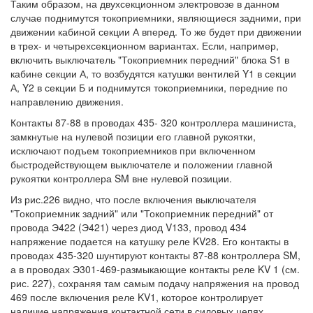
Таким образом, на двухсекционном электровозе в данном
случае поднимутся токоприемники, являющиеся задними, при
движении кабиной секции А вперед. То же будет при движении
в трех- и четырехсекционном вариантах. Если, например,
включить выключатель "Токоприемник передний" блока S1 в
кабине секции А, то возбудятся катушки вентилей Y1 в секции
А, Y2 в секции Б и поднимутся токоприемники, передние по
направлению движения.
Контакты 87-88 в проводах 435- 320 контроллера машиниста,
замкнутые на нулевой позиции его главной рукоятки,
исключают подъем токоприемников при включенном
быстродействующем выключателе и положении главной
рукоятки контроллера SM вне нулевой позиции.
Из рис.226 видно, что после включения выключателя
"Токоприемник задний" или "Токоприемник передний" от
провода Э422 (Э421) через диод V133, провод 434
напряжение подается на катушку реле KV28. Его контакты в
проводах 435-320 шунтируют контакты 87-88 контроллера SM,
а в проводах Э301-469-размыкающие контакты реле KV 1 (см.
рис. 227), сохраняя там самым подачу напряжения на провод
469 после включения реле KV1, которое контролирует
наличие напряжения контактной сети в силовых цепях