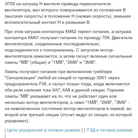
Э705 на катушку Н вентиля привода переключателя
вентилятора, вал которого поворачивается из положения В
(высокая скорость) в положение Н (низкая скорость), замыкая
вспомогательный контакт Н и размыкая В.
При этом катушка контактора КМ62 теряет питание, а катушка
контактора КМ61 получает питание по проводу 709. Двигатели
вентиляторов, соединенные последовательно,
подсоединяются к токоприемнику. С запуском мотор-
вентиляторов зажигаются, а затем гаснут зеленые сигнальные
лампы "MB" (общая) и "1MB", "2МВ" и "ЗМВ".
Лампы получают питание при включенном тумблере
"Сигнализация" любой из секций от провода Э301 через
предохранитель Füll, и гаснут только тогда, когда включаются
оба реле наличия тока КА7, КА8 в данной секции. Горение
лампы "MB" указывает на то, что не работает один или
несколько мотор-вентиляторов, а ламп "1MB", "2МВ", "ЗМВ" -
на невключенное состояние мотор-вентиляторов в первой, во
второй или третьей секции (отсчет ведут от секции, из которой
управляют).
|
Цепи управления в тяговом режиме
| |
ТЭД в тяговом режиме
|