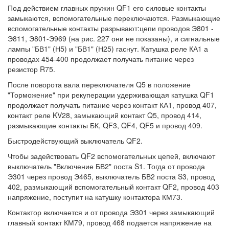
Под действием главных пружин QF1 его силовые контакты
замыкаются, вспомогательные переключаются. Размыкающие
вспомогательные контакты разрывают:цепи проводов Э801 -
Э811, Э801-Э969 (на рис. 227 они не показаны), и сигнальные
лампы "БВ1" (Н5) и "БВ1" (Н25) гаснут. Катушка реле КА1 а
проводах 454-400 продолжает получать питание через
резистор R75.
После поворота вала переключателя Q5 в положение
"Торможение" при рекуперации удерживающая катушка QF1
продолжает получать питание через контакт КА1, провод 407,
контакт реле KV28, замыкающий контакт Q5, провод 414,
размыкающие контакты БК, QF3, QF4, QF5 и провод 409.
Быстродействующий выключатель QF2.
Чтобы задействовать QF2 вспомогательных цепей, включают
выключатель "Включение БВ2" поста S1. Тогда от провода
Э301 через провод Э465, выключатель БВ2 поста S3, провод
402, размыкающий вспомогательный контакт QF2, провод 403
напряжение, поступит на катушку контактора КМ73.
Контактор включается и от провода Э301 через замыкающий
главный контакт КМ79, провод 468 подается напряжение на