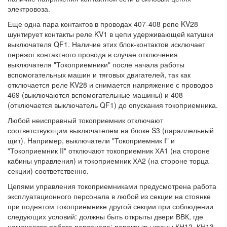
электровоза.
Еще одна пара контактов в проводах 407-408 репе KV28
шунтирует контакты реле KV1 в цепи удерживающей катушки
выключателя QF1. Наличие этих блок-контактов исключает
пережог контактного провода в случае отключения
выключателя "Токоприемники" после начала работы
вспомогательных машин и тяговых двигателей, так как
отключается реле KV28 и снимается напряжение с проводов
469 (выключаются вспомогательные машины) и 408
(отключается выключатель QF1) до опускания токоприемника.
Любой неисправный токоприемник отключают
соответствующим выключателем на блоке S3 (параллельный
щит). Например, выключатели "Токоприемник I" и
"Токоприемник II" отключают токоприемник ХА1 (на стороне
кабины управления) и токоприемник ХА2 (на стороне торца
секции) соответственно.
Цепями управления токоприемниками предусмотрена работа
эксплуатационного персонала в любой из секции на стоянке
при поднятом токоприемнике другой секции при соблюдении
следующих условий: должны быть открыты двери ВВК, где
намечается работа персонала; перекрыты краны КН12, КН13