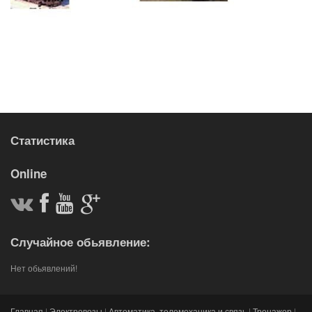
Статистика
Online
Случайное обьявление:
Нет обьявлений!
Главная
|
Электровозы
|
Автоматика, телемеханика и связь
|
Тренажер
|