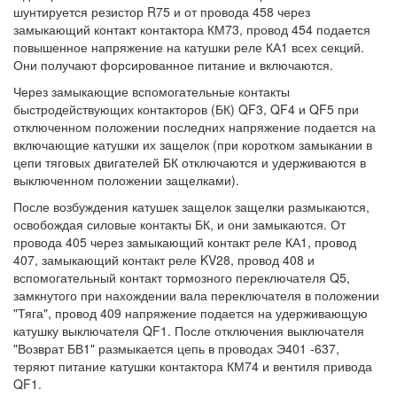
шунтируется резистор R75 и от провода 458 через
замыкающий контакт контактора КМ73, провод 454 подается
повышенное напряжение на катушки реле КА1 всех секций.
Они получают форсированное питание и включаются.
Через замыкающие вспомогательные контакты
быстродействующих контакторов (БК) QF3, QF4 и QF5 при
отключенном положении последних напряжение подается на
включающие катушки их защелок (при коротком замыкании в
цепи тяговых двигателей БК отключаются и удерживаются в
выключенном положении защелками).
После возбуждения катушек защелок защелки размыкаются,
освобождая силовые контакты БК, и они замыкаются. От
провода 405 через замыкающий контакт реле КА1, провод
407, замыкающий контакт реле KV28, провод 408 и
вспомогательный контакт тормозного переключателя Q5,
замкнутого при нахождении вала переключателя в положении
"Тяга", провод 409 напряжение подается на удерживающую
катушку выключателя QF1. После отключения выключателя
"Возврат БВ1" размыкается цепь в проводах Э401 -637,
теряют питание катушки контактора КМ74 и вентиля привода
QF1.