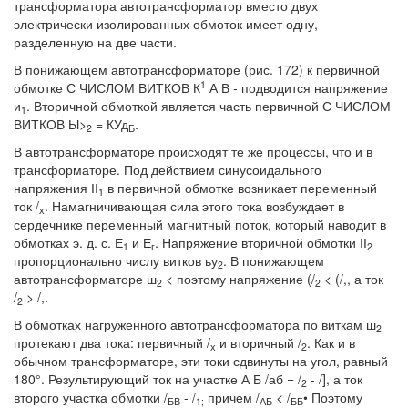
трансформатора автотрансформатор вместо двух
электрически изолированных обмоток имеет одну,
разделенную на две части.
В понижающем автотрансформаторе (рис. 172) к первичной
1
обмотке С ЧИСЛОМ ВИТКОВ К
А В - подводится напряжение
и
. Вторичной обмоткой является часть первичной С ЧИСЛОМ
1
ВИТКОВ Ы>
= КУд
.
2
Б
В автотрансформаторе происходят те же процессы, что и в
трансформаторе. Под действием синусоидального
напряжения ІІ
в первичной обмотке возникает переменный
1
ток /
. Намагничивающая сила этого тока возбуждает в
х
сердечнике переменный магнитный поток, который наводит в
обмотках э. д. с. Е
и Е
. Напряжение вторичной обмотки ІІ
1
г
2
пропорционально числу витков ьу
. В понижающем
2
автотрансформаторе ш
< поэтому напряжение (/
< (/,, а ток
2
2
/
> /,.
2
В обмотках нагруженного автотрансформатора по виткам ш
2
протекают два тока: первичный /
и вторичный /
. Как и в
х
2
обычном трансформаторе, эти токи сдвинуты на угол, равный
180°. Результирующий ток на участке А Б /аб = /
- /], а ток
2
второго участка обмотки /
- /
причем /
< /
• Поэтому
БВ
1;
АБ
ББ