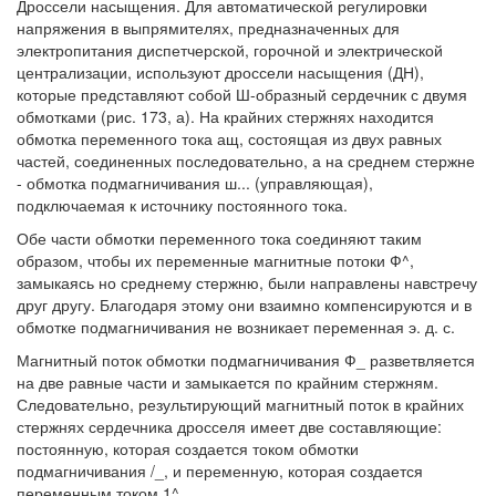
Дроссели насыщения. Для автоматической регулировки
напряжения в выпрямителях, предназначенных для
электропитания диспетчерской, горочной и электрической
централизации, используют дроссели насыщения (ДН),
которые представляют собой Ш-образный сердечник с двумя
обмотками (рис. 173, а). На крайних стержнях находится
обмотка переменного тока ащ, состоящая из двух равных
частей, соединенных последовательно, а на среднем стержне
- обмотка подмагничивания ш... (управляющая),
подключаемая к источнику постоянного тока.
Обе части обмотки переменного тока соединяют таким
образом, чтобы их переменные магнитные потоки Ф^,
замыкаясь но среднему стержню, были направлены навстречу
друг другу. Благодаря этому они взаимно компенсируются и в
обмотке подмагничивания не возникает переменная э. д. с.
Магнитный поток обмотки подмагничивания Ф_ разветвляется
на две равные части и замыкается по крайним стержням.
Следовательно, результирующий магнитный поток в крайних
стержнях сердечника дросселя имеет две составляющие:
постоянную, которая создается током обмотки
подмагничивания /_, и переменную, которая создается
переменным током 1^.