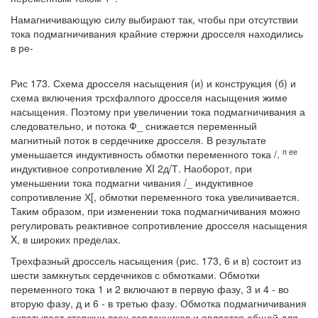
Намагничивающую силу выбирают так, чтобы при отсутствии
тока подмагничивания крайние стержни дросселя находились
в ре-
Рис 173. Схема дросселя насыщения (и) и конструкция (б) и
схема включения трсхфалпого дросселя насыщения жиме
насыщения. Поэтому при увеличении тока подмагничивания а
следовательно, и потока Ф_ снижается переменный
магнитный поток в сердечнике дросселя. В результате
п ее
уменьшается индуктивность обмотки переменного тока /.
индуктивное сопротивление XI 2д/Т. Наоборот, при
уменьшении тока подмагни чивания /_ индуктивное
сопротивление Х[, обмотки переменного тока увеличивается.
Таким образом, при изменении тока подмагничивания можно
регулировать реактивное сопротивление дросселя насыщения
X, в широких пределах.
Трехфазный дроссель насыщения (рис. 173, 6 и в) состоит из
шести замкнутых сердечников с обмотками. Обмотки
переменного тока 1 и 2 включают в первую фазу, 3 и 4 - во
вторую фазу, д и 6 - в третью фазу. Обмотка подмагничивания
охватывает стержни всех сердечников и является общей для