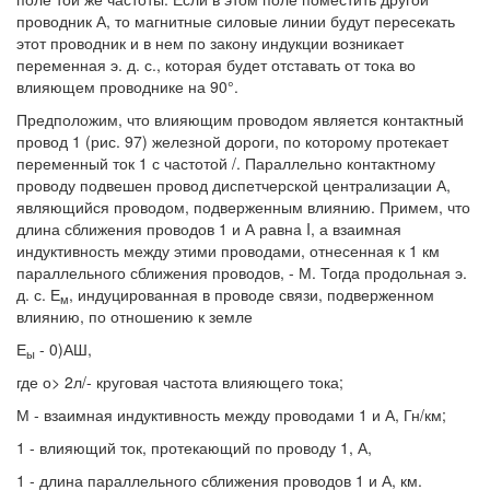
проводник А, то магнитные силовые линии будут пересекать
этот проводник и в нем по закону индукции возникает
переменная э. д. с., которая будет отставать от тока во
влияющем проводнике на 90°.
Предположим, что влияющим проводом является контактный
провод 1 (рис. 97) железной дороги, по которому протекает
переменный ток 1 с частотой /. Параллельно контактному
проводу подвешен провод диспетчерской централизации А,
являющийся проводом, подверженным влиянию. Примем, что
длина сближения проводов 1 и А равна I, а взаимная
индуктивность между этими проводами, отнесенная к 1 км
параллельного сближения проводов, - М. Тогда продольная э.
д. с. Е
, индуцированная в проводе связи, подверженном
м
влиянию, по отношению к земле
Е
- 0)АШ,
ы
где о> 2л/- круговая частота влияющего тока;
М - взаимная индуктивность между проводами 1 и А, Гн/км;
1 - влияющий ток, протекающий по проводу 1, А,
1 - длина параллельного сближения проводов 1 и А, км.