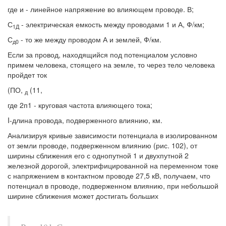
где и - линейное напряжение во влияющем проводе. В;
С
- электрическая емкость между проводами 1 и А, Ф/км;
1Д
С
- то же между проводом А и землей, Ф/км.
д0
Если за провод, находящийся под потенциалом условно
примем человека, стоящего на земле, то через тело человека
пройдет ток
(ПО,
(11,
д
где 2п1 - круговая частота влияющего тока;
I-длина провода, подверженного влиянию, км.
Анализируя кривые зависимости потенциала в изолированном
от земли проводе, подверженном влиянию (рис. 102), от
ширины сближения его с однопутной 1 и двухпутной 2
железной дорогой, электрифицированной на переменном токе
с напряжением в контактном проводе 27,5 кВ, получаем, что
потенциал в проводе, подверженном влиянию, при небольшой
ширине сближения может достигать больших