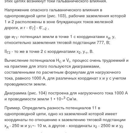
этих цепях возникнут токи гальванического влияния.
Напряжение опасного гальванического влияния в
однопроводной цепи (рис. 103), рабочие заземления которой
1 и 2 расположены в зоне блуждающих токов железной
дороги, и г - б'
] - 6',,
,
Г
2
где и
- потенциал земли в точке 1 с координатами х
, у,
Г1
д
относительно заземления тяговой подстанции 777, В;
II
- то же в точке 2 с координатами х
, у.
, В.
Г2
2
г
Вычисление потенциалов Н
и V
, процесс очень трудоемкий и
г)
г
на практике для этого пользуются диаграммами,
составленными по расчетным формулам для нагрузочного
тока, равного 1000 А, для различных координат х и у с учетом
проводимости земли.
Диаграмма (рис. 104) построена для нагрузочного тока 1000 А
3
и проводимости земли 1 • 10~
См'м.
Пример. Определить разность потенциалов 11 в
однопроводной цепи, одно нз заземлений которой имеет
координаты по отношению к заземлению тяговой подстанции
х
- 250 м и у
~- 10 м, а другое - координаты х
- 2500 м и у
д
1
2
2