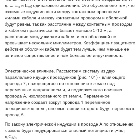
д. с. Е.
и Е,,
одинакового значения. Это обусловлено тем, что
к
0
взаимные индуктивности между контактным проводом и
жилами кабеля и между контактным проводом и оболочкой
будут равны, так как расстояние между контактным проводом
и кабелем практически не бывает меньше 5-10 м, а
расстояние между жилами кабеля и его оболочкой не
превышает нескольких миллиметров. Коэффициент защитного
действия оболочки кабеля будет тем лучше, чем меньше ее
активное сопротивление и чем больше ее индуктивность.
Электрическое влияние. Рассмотрим систему из двух
параллельно идущих проводников (рис. 101) - влияющего
провода 7, находящегося по отношению к земле под
переменным напряжением и, и подверженного влиянию
провода А, изолированного от земли. Переменное
напряжение создает вокруг провода 1 переменное
электрическое поле, силовые линии которого будут пересекать
провод А.
По закону электрической индукции в проводе А по отношению
к земле будет индуцироваться опасный потенциал и.,=ис
1
д,С
,
А0