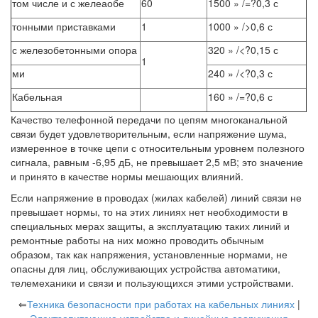
том числе и с желеаобе
60
1500 » /=?0,3 с
тонными приставками
1
1000 » />0,6 с
с железобетонными опора
320 » /<?0,15 с
1
ми
240 » /<?0,3 с
Кабельная
160 » /=?0,6 с
Качество телефонной передачи по цепям многоканальной
связи будет удовлетворительным, если напряжение шума,
измеренное в точке цепи с относительным уровнем полезного
сигнала, равным -6,95 дБ, не превышает 2,5 мВ; это значение
и принято в качестве нормы мешающих влияний.
Если напряжение в проводах (жилах кабелей) линий связи не
превышает нормы, то на этих линиях нет необходимости в
специальных мерах защиты, а эксплуатацию таких линий и
ремонтные работы на них можно проводить обычным
образом, так как напряжения, установленные нормами, не
опасны для лиц, обслуживающих устройства автоматики,
телемеханики и связи и пользующихся этими устройствами.
⇐
Техника безопасности при работах на кабельных линиях
|