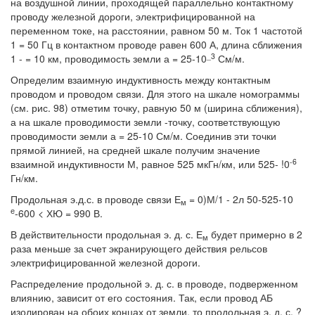
на воздушной линии, проходящей параллельно контактному
проводу железной дороги, электрифицированной на
переменном токе, на расстоянии, равном 50 м. Ток 1 частотой
1 = 50 Гц в контактном проводе равен 600 А, длина сближения
_3
1 - = 10 км, проводимость земли а = 25-10
См/м.
Определим взаимную индуктивность между контактным
проводом и проводом связи. Для этого на шкале номограммы
(см. рис. 98) отметим точку, равную 50 м (ширина сближения),
а на шкале проводимости земли -точку, соответствующую
проводимости земли а = 25-10 См/м. Соединив эти точки
прямой линией, на средней шкале получим значение
-6
взаимной индуктивности М, равное 525 мкГн/км, или 525- !0
Гн/км.
Продольная э.д.с. в проводе связи Е
= 0)М/1 - 2л 50-525-10
м
е
-600 < ХЮ = 990 В.
В действительности продольная э. д. с. Е
будет примерно в 2
м
раза меньше за счет экранирующего действия рельсов
электрифицированной железной дороги.
Распределение продольной э. д. с. в проводе, подверженном
влиянию, зависит от его состояния. Так, если провод АБ
изолирован на обоих концах от земли, то продольная э. д. с. ?