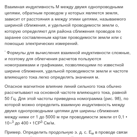
Взаимная индуктивность М между двумя однопроводными
цепями, обратным проводом у которых является земля,
зависит от расстояния а между этими цепями, называемого
шириной сближения, и удельной проводимости земли о,
которую определяют для района сближения проводов по
заранее составленным картам проводимости земли или с
помощью электрических измерений.
’ Формулы для вычисления взаимной индуктивности сложные,
и поэтому для облегчения расчетов пользуются
номограммами и графиками, позволяющими по известной
ширине сближения, удельной проводимости земли и частоте
влияющего тока легко определять значения м.
Опасное магнитное влияние линий сильного тока обычно
рассчитывают на основной частоте влияющего тока, равной
50 Гц. Для этой частоты приведена номограмма (рис. 98), по
которой можно определить взаимную индуктивность между
двумя однопроводными цепями для ширины сближения
между ними от 1 до 5000 м при проводимости земли от 0,1 •
3
3
10~
до 400 • 1СР
См/м.
Пример. Определить продольную э. д. с. Е
в проводе связи
м