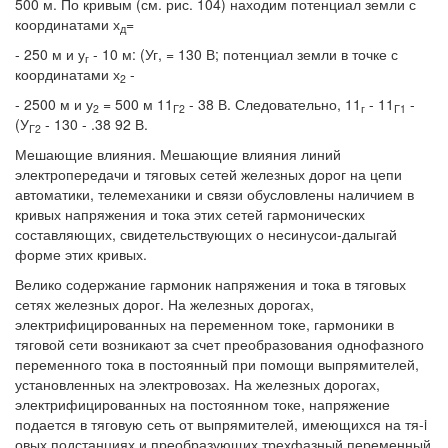
500 м. По кривым (см. рис. 104) находим потенциал земли с
координатами х
=
д
- 250 м и у
- 10 м: (Уг, = 130 В; потенциал земли в точке с
г
координатами х
-
2
- 2500 м и у
= 500 м 11
- 38 В. Следовательно, 11
- 11
-
2
Г2
г
Г1
(У
- 130 - .38 92 В.
Г2
Мешающие влияния. Мешающие влияния линий
электропередачи и тяговых сетей железных дорог на цепи
автоматики, телемеханики и связи обусловлены наличием в
кривых напряжения и тока этих сетей гармонических
составляющих, свидетельствующих о несинусои-далыгай
форме этих кривых.
Велико содержание гармоник напряжения и тока в тяговых
сетях железных дорог. На железных дорогах,
электрифицированных на переменном токе, гармоники в
тяговой сети возникают за счет преобразования однофазного
переменного тока в постоянный при помощи выпрямителей,
установленных на электровозах. На железных дорогах,
электрифицированных на постоянном токе, напряжение
подается в тяговую сеть от выпрямителей, имеющихся на тя-i
овых подстанциях и преобразующих трехфазный переменный