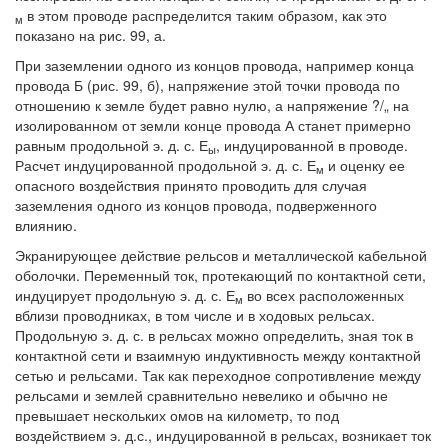
в этом проводе распределится таким образом, как это
м
показано на рис. 99, а.
При заземлении одного из концов провода, например конца
провода Б (рис. 99, б), напряжение этой точки провода по
отношению к земле будет равно нулю, а напряжение ?/„ на
изолированном от земли конце провода А станет примерно
равным продольной э. д. с. Е
, индуцированной в проводе.
ы
Расчет индуцированной продольной э. д. с. Е
и оценку ее
м
опасного воздействия принято проводить для случая
заземления одного из концов провода, подверженного
влиянию.
Экранирующее действие рельсов и металлической кабельной
оболочки. Переменный ток, протекающий по контактной сети,
индуцирует продольную э. д. с. Е
во всех расположенных
м
вблизи проводниках, в том числе и в ходовых рельсах.
Продольную э. д. с. в рельсах можно определить, зная ток в
контактной сети и взаимную индуктивность между контактной
сетью и рельсами. Так как переходное сопротивление между
рельсами и землей сравнительно невелико и обычно не
превышает нескольких омов на километр, то под
воздействием э. д.с., индуцированной в рельсах, возникает ток