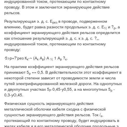
индуцированной током, протекающим по контактному
проводу. В этом и заключается экранирующее действие
рельсов.
Результирующая э. д. с. Е
в проводе, подверженном
рез
влиянию, будет равна разности продольных э. д. с. Е
и ?
, а
1(
р
коэффициент экранирующего действия рельсов определится
как отношение результирующей э. д. с. к э. д. с. ?„,
индуцированной током, протекающим по контактному
проводу:
,
5>р=?'рез К
-~ (А
А
) А
1 А
?
.
к
к
р
1(
р
к
На практике коэффициент экранирующего действия рельсов
принимают 5
== 0,5. В действительности этот коэффициент в
р
некоторой степени зависит от проводимости земли и числа
путей электрифицированной железной дороги. На однопутных
и двухпутных участках 5
0,45-у0,55, а на многопутных 5
-
Р
р
0,3-уО,45.
Физическая сущность экранирующего действия
металлической оболочки кабеля сходна с физической
сущностью экранирующего действия рельсов. Ток /
,
к
протекающий по контактному проводу, будет индуцировать в
жилах кабеля и в его металлической оболочке продольные э.