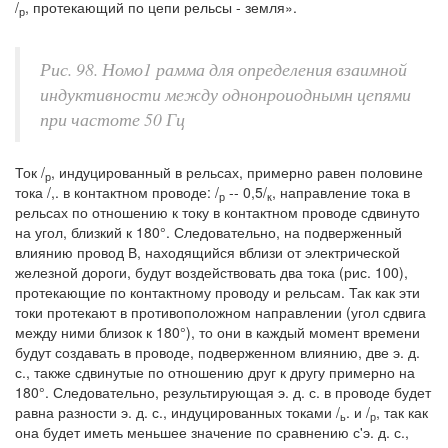
/
, протекающий по цепи рельсы - земля».
р
Рис. 98. Номо1 рамма для определения взаимной
индуктивности между однонроиоднымн цепями
при частоте 50 Гц
Ток /
, индуцированный в рельсах, примерно равен половине
р
тока /,. в контактном проводе: /
-- 0,5/
, направление тока в
р
к
рельсах по отношению к току в контактном проводе сдвинуто
на угол, близкий к 180°. Следовательно, на подверженный
влиянию провод В, находящийся вблизи от электрической
железной дороги, будут воздействовать два тока (рис. 100),
протекающие по контактному проводу и рельсам. Так как эти
токи протекают в противоположном направлении (угол сдвига
между ними близок к 180°), то они в каждый момент времени
будут создавать в проводе, подверженном влиянию, две э. д.
с., также сдвинутые по отношению друг к другу примерно на
180°. Следовательно, результирующая э. д. с. в проводе будет
равна разности э. д. с., индуцированных токами /
. и /
, так как
ь
р
она будет иметь меньшее значение по сравнению с'э. д. с.,