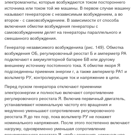
электромагниты, которые возбуждаются током постороннего
источника или током той же машины. В первом случае машину
называют генератором с независимым возбуждением, а во
втором - с самовозбуждением. В зависимости от способа
включения обмотки возбуждения генераторы с
самовозбуждением делят на генераторы параллельного и
смешанного возбуждения.
Генератор независимого возбужденияа (рис. 149). Обмотка
возбуждения ОБ, регулировочный реостат Б и амперметр РА
подключают к аккумуляторной батарее БВ или другому
внешнему источнику постоянного тока. К обмотке якоря Я
подсоединены приемник энергии г, а также амперметр РА1 и
вольтметр РУ, контролирующие ток и напряжение в цепи.
Перед пуском генератора отключают приемники
электроэнергии и полностью включают сопротивление
регулировочного реостата Я. Включив первичный двигатель,
устанавливают номинальную частоту его вращения и
медленно уменьшают сопротивление регулировочного
реостата Я до тех пор, пока вольтметр РУ не покажет
номинального напряжения. После этого постепенно включают
нагрузку, одновременно уменьшая сопротивление
регулировочного реостата Я, чтобы сохранить номинальное