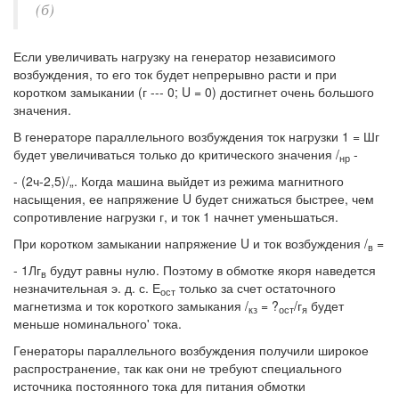
(б)
Если увеличивать нагрузку на генератор независимого
возбуждения, то его ток будет непрерывно расти и при
коротком замыкании (г --- 0; U = 0) достигнет очень большого
значения.
В генераторе параллельного возбуждения ток нагрузки 1 = Шг
будет увеличиваться только до критического значения /
-
нр
- (2ч-2,5)/„. Когда машина выйдет из режима магнитного
насыщения, ее напряжение U будет снижаться быстрее, чем
сопротивление нагрузки г, и ток 1 начнет уменьшаться.
При коротком замыкании напряжение U и ток возбуждения /
=
в
- 1Лг
будут равны нулю. Поэтому в обмотке якоря наведется
в
незначительная э. д. с. Е
только за счет остаточного
ост
магнетизма и ток короткого замыкания /
= ?
/г
будет
кз
ост
я
меньше номинального' тока.
Генераторы параллельного возбуждения получили широкое
распространение, так как они не требуют специального
источника постоянного тока для питания обмотки