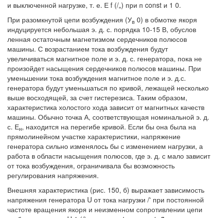
и выключенной нагрузке, т. е. Е f (/„) при п const и 1 0.
При разомкнутой цепи возбуждения (У
0) в обмотке якоря
в
индуцируется небольшая э. д. с. порядка 10-15 В, обуслов
ленная остаточным магнетизмом сердечников полюсов
машины. С возрастанием тока возбуждения будут
увеличиваться магнитное поле и э. д. с. генератора, пока не
произойдет насыщения сердечников полюсов машины. При
уменьшении тока возбуждения магнитное поле и э. д.с.
генератора будут уменьшаться по кривой, лежащей несколько
выше восходящей, за счет гистерезиса. Таким образом,
характеристика холостого хода зависит от магнитных качеств
машины. Обычно точка А, соответствующая номинальной э. д.
с. Е
, находится на перегибе кривой. Если бы она была на
н
прямолинейном участке характеристики, напряжение
генератора сильно изменялось бы с изменением нагрузки, а
работа в области насыщения полюсов, где э. д. с мало зависит
от тока возбуждения, ограничивала бы возможность
регулирования напряжения.
Внешняя характеристика (рис. 150, б) выражает зависимость
напряжения генератора U от тока нагрузки /' при постоянной
частоте вращения якоря и неизменном сопротивлении цепи