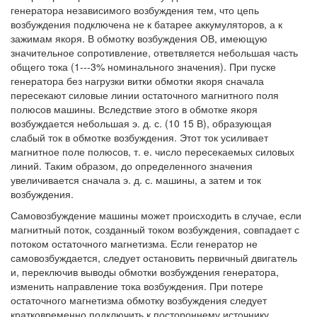
генератора независимого возбуждения тем, что цепь
возбуждения подключена не к батарее аккумуляторов, а к
зажимам якоря. В обмотку возбуждения ОВ, имеющую
значительное сопротивление, ответвляется небольшая часть
общего тока (1---3% номинального значения). При пуске
генератора без нагрузки витки обмотки якоря сначала
пересекают силовые линии остаточного магнитного поля
полюсов машины. Вследствие этого в обмотке якоря
возбуждается небольшая э. д. с. (10 15 В), образующая
слабый ток в обмотке возбуждения. Этот ток усиливает
магнитное поле полюсов, т. е. число пересекаемых силовых
линий. Таким образом, до определенного значения
увеличивается сначала э. д. с. машины, а затем и ток
возбуждения.
Самовозбуждение машины может происходить в случае, если
магнитный поток, созданный током возбуждения, совпадает с
потоком остаточного магнетизма. Если генератор не
самовозбуждается, следует остановить первичный двигатель
и, переключив выводы обмотки возбуждения генератора,
изменить направление тока возбуждения. При потере
остаточного магнетизма обмотку возбуждения следует
кратковременно подключить к постороннему источнику