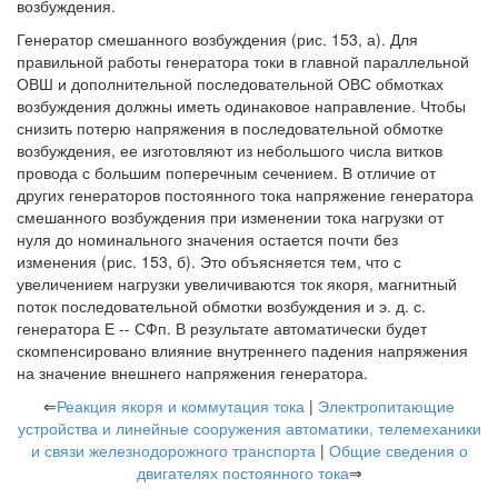
возбуждения.
Генератор смешанного возбуждения (рис. 153, а). Для
правильной работы генератора токи в главной параллельной
ОВШ и дополнительной последовательной ОВС обмотках
возбуждения должны иметь одинаковое направление. Чтобы
снизить потерю напряжения в последовательной обмотке
возбуждения, ее изготовляют из небольшого числа витков
провода с большим поперечным сечением. В отличие от
других генераторов постоянного тока напряжение генератора
смешанного возбуждения при изменении тока нагрузки от
нуля до номинального значения остается почти без
изменения (рис. 153, б). Это объясняется тем, что с
увеличением нагрузки увеличиваются ток якоря, магнитный
поток последовательной обмотки возбуждения и э. д. с.
генератора Е -- СФп. В результате автоматически будет
скомпенсировано влияние внутреннего падения напряжения
на значение внешнего напряжения генератора.
⇐
Реакция якоря и коммутация тока
|
Электропитающие
устройства и линейные сооружения автоматики, телемеханики
и связи железнодорожного транспорта
|
Общие сведения о
двигателях постоянного тока
⇒