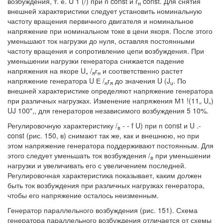
возбуждения, т. е. U 1 (/) при п const и г
const. Для снятия
н
внешней характеристики следует установить номинальную
частоту вращения первичного двигателя и номинальное
напряжение при номинальном токе в цени якоря. После этого
уменьшают ток нагрузки до нуля, оставляя постоянными
частоту вращения и сопротивление цепи возбуждения. При
уменьшении нагрузки генератора снижается падение
напряжения на якоре U„ /
г
и соответственно растет
я
н
напряжение генератора U Е /
г
до значения U (J
. По
н
я
u
внешней характеристике определяют напряжение генератора
при различных нагрузках. Изменение напряжения М1 !(11„ U„)
UJ 100",, для генераторов независимого возбуждения 5 10%.
Регулировочную характеристику /
- - f U) при п const и U .-
в
const (рис. 150, в) снимают так же, как и внешнюю, но при
этом напряжение генератора поддерживают постоянным. Для
этого следует уменьшать ток возбуждения /
при уменьшении
в
нагрузки и увеличивать его с увеличением последней.
Регулировочная характеристика показывает, каким должен
быть ток возбуждения при различных нагрузках генератора,
чтобы его напряжение осталось неизменным.
Генератор параллельного возбуждения (рис. 151). Схема
генератора параллельного возбуждения отличается от схемы