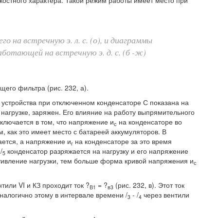
костного характера. Такой режим работы имеет место при
о на встречную э. л. с. (о), и диаграммы
ботающей на встречную э. д. с. (б -ж)
его фильтра (рис. 232, а).
устройства при отключенном конденсаторе С показана на
 нагрузке, заряжен. Его влияние на работу выпрямительного
аключается в том, что напряжение и
на конденсаторе во
с
, как это имеет место с батареей аккумуляторов. В
ется, а напряжение и
на конденсаторе за это время
г
 /
конденсатор разряжается на нагрузку и его напряжение
5
тивление нагрузки, тем больше форма кривой напряжения и
с
нтили VI и КЗ проходит ток ?
= ?
(рис. 232, в). Этот ток
В1
в3
Аналогично этому в интервале времени /
- /
через вентили
3
4