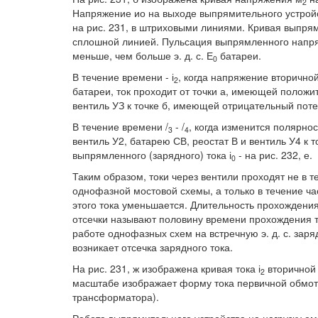
2
Напряжение ио на выходе выпрямительного устройст
на рис. 231, в штриховыми линиями. Кривая выпря
сплошной линией. Пульсация выпрямленного напряже
меньше, чем больше э. д. с. Е
батареи.
0
В течение времени - і
, когда напряжение вторично
2
батареи, ток проходит от точки а, имеющей положит
вентиль УЗ к точке б, имеющей отрицательный потен
В течение времени /
- /
, когда изменится полярност
3
4
вентиль У2, батарею СВ, реостат В и вентиль У4 к то
выпрямленного (зарядного) тока і
- на рис. 232, е.
0
Таким образом, токи через вентили проходят не в т
однофазной мостовой схемы, а только в течение ча
этого тока уменьшается. Длительность прохождения 
отсечки называют половину времени прохождения т
работе однофазных схем на встречную э. д. с. заря
возникает отсечка зарядного тока.
На рис. 231, ж изображена кривая тока і
вторичной 
2
масштабе изображает форму тока первичной обмотк
трансформатора).