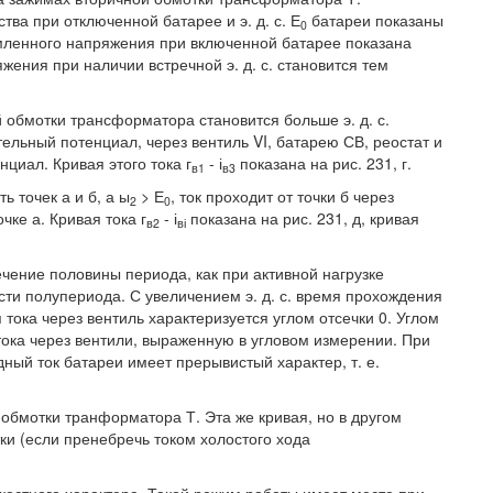
ва при отключенной батарее и э. д. с. Е
батареи показаны
0
мленного напряжения при включенной батарее показана
ния при наличии встречной э. д. с. становится тем
й обмотки трансформатора становится больше э. д. с.
ельный потенциал, через вентиль VI, батарею СВ, реостат и
циал. Кривая этого тока г
- і
показана на рис. 231, г.
в1
в3
ь точек а и б, а ы
> Е
, ток проходит от точки б через
2
0
чке а. Кривая тока г
- і
показана на рис. 231, д, кривая
в2
ві
ечение половины периода, как при активной нагрузке
сти полупериода. С увеличением э. д. с. время прохождения
тока через вентиль характеризуется углом отсечки 0. Углом
ока через вентили, выраженную в угловом измерении. При
дный ток батареи имеет прерывистый характер, т. е.
обмотки транформатора Т. Эта же кривая, но в другом
и (если пренебречь током холостого хода