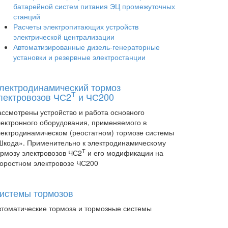
батарейной систем питания ЭЦ промежуточных
станций
Расчеты электропитающих устройств
электрической централизации
Автоматизированные дизель-генераторные
установки и резервные электростанции
лектродинамический тормоз
Т
лектровозов ЧС2
и ЧС200
ассмотрены устройство и работа основного
лектронного оборудования, применяемого в
лектродинамическом (реостатном) тормозе системы
Шкода». Применительно к электродинамическому
Т
ормозу электровозов ЧС2
и его модификации на
коростном электровозе ЧС200
истемы тормозов
втоматические тормоза и тормозные системы