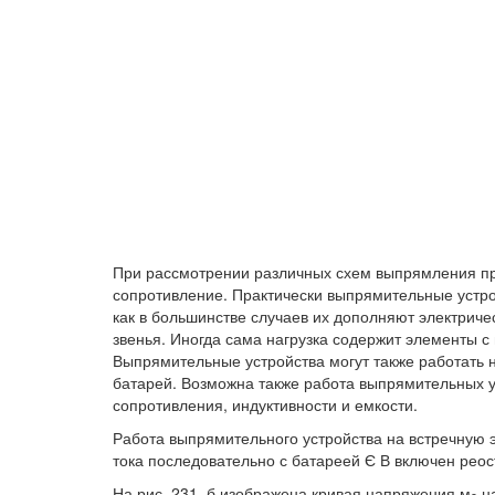
При рассмотрении различных схем выпрямления пре
сопротивление. Практически выпрямительные устрой
как в большинстве случаев их дополняют электри
звенья. Иногда сама нагрузка содержит элементы с и
Выпрямительные устройства могут также работать н
батарей. Возможна также работа выпрямительных у
сопротивления, индуктивности и емкости.
Работа выпрямительного устройства на встречную э.
тока последовательно с батареей Є В включен реос
На рис. 231, б изображена кривая напряжения м
на