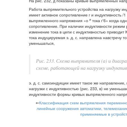
На рис. 232, д показаны кривые выпрямленных напря
Работа выпрямительного устройства на нагрузку ин
имеет активное сопротивление г и индуктивность /1 
и
выпрямленного напряжения «о
тока г'6» когда о
сопротивление. При наличии индуктивности режим р
изменение тока в цепи с индуктивностью приводит К
тока индуцируемая э. д. с. направлена навстречу ток
уменьшаться,
Рис. 233. Схема выпрямителя (а) и диаг
схеме, работающей на нагрузку индуктивн
э. д. с. самоиндукции имеет такое же направление, к
нагрузки с индуктивностью (рис. 233, в) не уменьш
индуктивности формы кривых выпрямленного напря
⇐
Классификация схем выпрямления переменног
линейные сооружения автоматики, телемеханик
применяемые в устройст