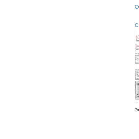
О
С
Э