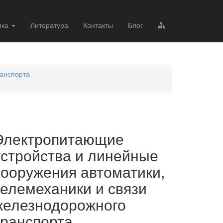
ика
Литература
Контакты
Блог
ранспорта
Электропитающие
устройства и линейные
сооружения автоматики,
телемеханики и связи
железнодорожного
транспорта