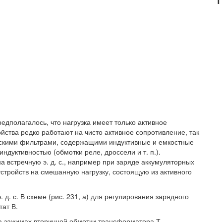
дполагалось, что нагрузка имеет только активное
ства редко работают на чисто активное сопротивление, так
ческими фильтрами, содержащими индуктивные и емкостные
ндуктивностью (обмотки реле, дроссели и т. п.).
а встречную э. д. с., например при заряде аккумуляторных
стройств на смешанную нагрузку, состоящую из активного
 д. с. В схеме (рис. 231, а) для регулирования зарядного
тат В.
 зажимах вторичной обмотки трансформатора Т.