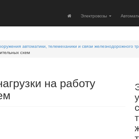
Электровозы
Автомат
оружения автоматики, телемеханики и связи железнодорожного т
мительных схем
агрузки на работу
ем