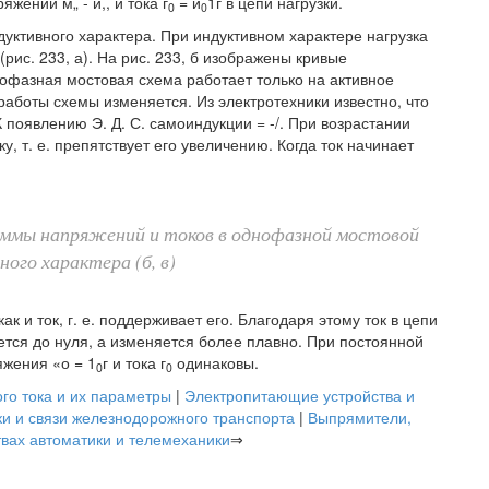
жений м„ - и,, и тока г
= и
1г в цепи нагрузки.
0
0
дуктивного характера. При индуктивном характере нагрузка
(рис. 233, а). На рис. 233, б изображены кривые
днофазная мостовая схема работает только на активное
аботы схемы изменяется. Из электротехники известно, что
 появлению Э. Д. С. самоиндукции = -/. При возрастании
у, т. е. препятствует его увеличению. Когда ток начинает
раммы напряжений и токов в однофазной мостовой
ого характера (б, в)
ак и ток, г. е. поддерживает его. Благодаря этому ток в цепи
ается до нуля, а изменяется более плавно. При постоянной
жения «о = 1
г и тока г
одинаковы.
0
0
о тока и их параметры
|
Электропитающие устройства и
и и связи железнодорожного транспорта
|
Выпрямители,
вах автоматики и телемеханики
⇒