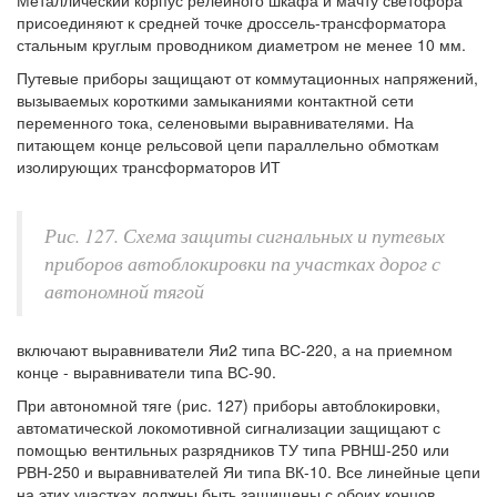
Металлический корпус релейного шкафа и мачту светофора
присоединяют к средней точке дроссель-трансформатора
стальным круглым проводником диаметром не менее 10 мм.
Путевые приборы защищают от коммутационных напряжений,
вызываемых короткими замыканиями контактной сети
переменного тока, селеновыми выравнивателями. На
питающем конце рельсовой цепи параллельно обмоткам
изолирующих трансформаторов ИТ
Рис. 127. Схема защиты сигнальных и путевых
приборов автоблокировки па участках дорог с
автономной тягой
включают выравниватели Яи2 типа ВС-220, а на приемном
конце - выравниватели типа ВС-90.
При автономной тяге (рис. 127) приборы автоблокировки,
автоматической локомотивной сигнализации защищают с
помощью вентильных разрядников ТУ типа РВНШ-250 или
РВН-250 и выравнивателей Яи типа ВК-10. Все линейные цепи
на этих участках должны быть защищены с обоих концов