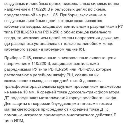
воздушных и линейных цепях, низковольтных силовых цепях
напряжением 110/220 В и рельсовых цепях по схеме,
представленной на рис. 125. Приборы, включенные в
воздушные линейные цепи, которые заканчиваются
кабельным вводом, защищают вентильными разрядниками РУ
типа РВНШ-250 или РВН-250 с обоих концов кабельного
ввода, за исключением цепей смены направления движения,
где разрядники устанавливают только на линейном конце
кабельного ввода - в кабельном ящике КЯ.
Приборы СЦБ, включенные в низковольтные силовые цепи
напряжением 110/220 В, защищают вентильными
разрядниками РУ типа РВНШ-250 или РВН-250, которые
располагают в релейном шкафу РШ, соединяя их
заземляющие выводы со средней точкой дроссель-
трансформатора стальным круглым проводником диаметром
не менее 10 мм. К средней точке дроссель-трансформатора
ДТ подсоединяют металлический корпус релейного шкафа.
Для защиты от коррозии блуждающими тяговыми токами
мачты светофоров присоединяют к средней точке ДТ с
помощью искрового промежутка многократного действия Р
типа ИПМ,