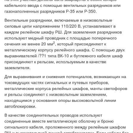
кабельного ввода с помощью вентильных разрядников или
газонаполненных разрядников Р-35 или Р-350.
Вентильные разрядники, включаемые в низковольтные
силовые цепи напряжением 110/220 В, устанавливают в
каждом релейном шкафу РШ. Для заземления разрядников
используют медный проводник с площадью поперечного
2
сечения не менее 20 мм
, который присоединяют к
металлическому корпусу релейного шкафа. С помощью двух
выравнивателей /??1 типа ВК-10 и бутлежного кабеля шкаф
присоединяют к рельсам, используемым в качестве
заземлителя.
Для выравнивания и снижения потенциалов, возникающих на
токоведущих частях сигнальных и путевых приборов,
металлические корпуса релейных шкафов, мачты светофоров
и рельсы соединяют с низковольтным заземлением,
находящимся у основания опоры высоковольтной линии
автоблокировки.
В качестве соединительных проводов используют
соединенные вместе металлическую оболочку и броню
сигнального кабеля, проложенного между релейным шкафом
РШ и высоковольтной линией автоблокировки. Если кабели без