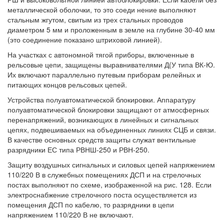
металлической оболочки, то это соеди нение выполняют
стальным жгутом, свитым из трех стальных проводов
диаметром 5 мм и проложенным в земле на глубине 30-40 мм
(это соединение показано штриховой линией).
На участках с автономной тягой приборы, включенные в
рельсовые цепи, защищены выравнивателями Д(У типа ВК-Ю.
Их включают параллельно путевым приборам релейных и
питающих концов рельсовых цепей.
Устройства полуавтоматической блокировки. Аппаратуру
полуавтоматической блокировки защищают от атмосферных
перенапряжений, возникающих в линейных и сигнальных
цепях, подвешиваемых на объединенных линиях СЦБ и связи.
В качестве основных средств защиты служат вентильные
разрядники ЕС типа РВНШ-250 и РВН-250.
Защиту воздушных сигнальных и силовых цепей напряжением
110/220 В в служебных помещениях ДСП и на стрелочных
постах выполняют по схеме, изображенной на рис. 128. Если
электроснабжение стрелочного поста осуществляется из
помещения ДСП по кабелю, то разрядники в цепи
напряжением 110/220 В не включают.