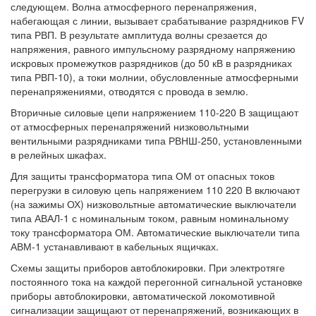
следующем. Волна атмосферного перенапряжения,
набегающая с линии, вызывает срабатывание разрядников FV
типа РВП. В результате амплитуда волны срезается до
напряжения, равного импульсному разрядному напряжению
искровых промежутков разрядников (до 50 кВ в разрядниках
типа РВП-10), а токи молнии, обусловленные атмосферными
перенапряжениями, отводятся с провода в землю.
Вторичные силовые цепи напряжением 110-220 В защищают
от атмосферных перенапряжений низковольтными
вентильными разрядниками типа РВНШ-250, установленными
в релейных шкафах.
Для защиты трансформатора типа ОМ от опасных токов
перегрузки в силовую цепь напряжением 110 220 В включают
(на зажимы ОХ) низковольтные автоматические выключатели
типа АВАЛ-1 с номинальным током, равным номинальному
току трансформатора ОМ. Автоматические выключатели типа
АВМ-1 устанавливают в кабельных ящичках.
Схемы защиты приборов автоблокировки. При электротяге
постоянного тока на каждой перегонной сигнальной установке
приборы автоблокировки, автоматической локомотивной
сигнализации защищают от перенапряжений, возникающих в