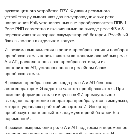
пускозащитного устройства ПЗУ. Функции режимного
устройства ру выполняют два полупроводниковых реле
напряжения PnII
установленных вне преобразователя ППВ-1.
t
Реле РНП совместно с включенными на выходе реле ФЗ и 3
переключают токи заряда аккумуляторной батареи. Релейный
блок выполнен в отдельном кожухе.
Из режима выпрямления в режим преобразования и наоборот
преобразователь переключается контактами аварийных реле
А и АП, расположенных вне преобразователя, и их
повторителя АП, установленного в релейном блоке
преобразователя.
В режиме преобразования, когда реле А и АП без тока,
автогенератором G задается частота преобразователя. При
помощи формирователя импульсов ФИ прямоугольное
выходное напряжение генератора преобразуется в импульсы,
которые управляют работой инвертора И. Инвертор
преобразует постоянный ток аккумуляторной батареи Б в
переменный.
В режиме выпрямления реле А и АП под током и переменное
напряжение подается на управляемый выпрямитель И,