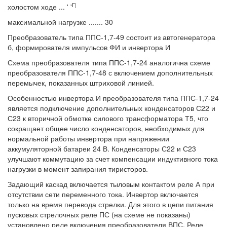
Г|
холостом ходе ... ' '
максимальной нагрузке ....... 30
Преобразователь типа ППС-1,7-49 состоит из автогенератора
б, формирователя импульсов ФИ и инвертора И
Схема преобразователя типа ППС-1,7-24 аналогична схеме
преобразователя ППС-1,7-48 с включением дополнительных
перемычек, показанных штриховой линией.
Особенностью инвертора И преобразователя типа ППС-1,7-24
является подключение дополнительных конденсаторов С22 и
С23 к вторичной обмотке силового трансформатора Т5, что
сокращает общее число конденсаторов, необходимых для
нормальной работы инвертора при напряжении
аккумуляторной батареи 24 В. Конденсаторы С22 и С23
улучшают коммутацию за счет компенсации индуктивного тока
нагрузки в момент запирания тиристоров.
Задающий каскад включается тыловым контактом реле А при
отсутствии сети переменного тока. Инвертор включается
только на время перевода стрелки. Для этого в цепи питания
пусковых стрелочных реле ПС (на схеме не показаны)
установлено реле включения преобразователя ВПС. Реле