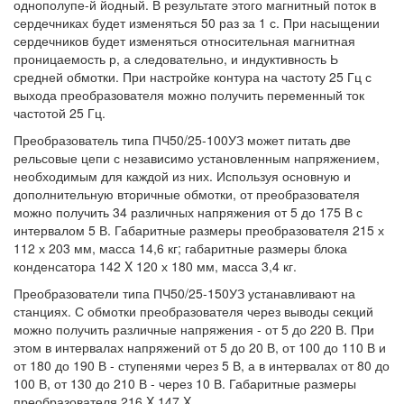
однополупе-й йодный. В результате этого магнитный поток в
сердечниках будет изменяться 50 раз за 1 с. При насыщении
сердечников будет изменяться относительная магнитная
проницаемость р, а следовательно, и индуктивность Ь
средней обмотки. При настройке контура на частоту 25 Гц с
выхода преобразователя можно получить переменный ток
частотой 25 Гц.
Преобразователь типа ПЧ50/25-100УЗ может питать две
рельсовые цепи с независимо установленным напряжением,
необходимым для каждой из них. Используя основную и
дополнительную вторичные обмотки, от преобразователя
можно получить 34 различных напряжения от 5 до 175 В с
интервалом 5 В. Габаритные размеры преобразователя 215 х
112 х 203 мм, масса 14,6 кг; габаритные размеры блока
конденсатора 142 X 120 х 180 мм, масса 3,4 кг.
Преобразователи типа ПЧ50/25-150УЗ устанавливают на
станциях. С обмотки преобразователя через выводы секций
можно получить различные напряжения - от 5 до 220 В. При
этом в интервалах напряжений от 5 до 20 В, от 100 до 110 В и
от 180 до 190 В - ступенями через 5 В, а в интервалах от 80 до
100 В, от 130 до 210 В - через 10 В. Габаритные размеры
преобразователя 216 X 147 X