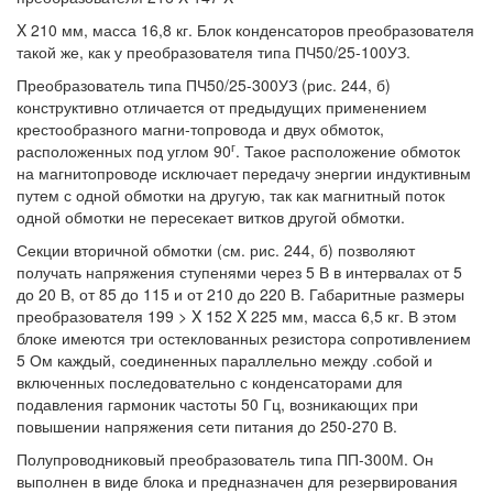
X 210 мм, масса 16,8 кг. Блок конденсаторов преобразователя
такой же, как у преобразователя типа ПЧ50/25-100УЗ.
Преобразователь типа ПЧ50/25-300УЗ (рис. 244, б)
конструктивно отличается от предыдущих применением
крестообразного магни-топровода и двух обмоток,
г
расположенных под углом 90
. Такое расположение обмоток
на магнитопроводе исключает передачу энергии индуктивным
путем с одной обмотки на другую, так как магнитный поток
одной обмотки не пересекает витков другой обмотки.
Секции вторичной обмотки (см. рис. 244, б) позволяют
получать напряжения ступенями через 5 В в интервалах от 5
до 20 В, от 85 до 115 и от 210 до 220 В. Габаритные размеры
преобразователя 199 > X 152 X 225 мм, масса 6,5 кг. В этом
блоке имеются три остеклованных резистора сопротивлением
5 Ом каждый, соединенных параллельно между .собой и
включенных последовательно с конденсаторами для
подавления гармоник частоты 50 Гц, возникающих при
повышении напряжения сети питания до 250-270 В.
Полупроводниковый преобразователь типа ПП-300М. Он
выполнен в виде блока и предназначен для резервирования