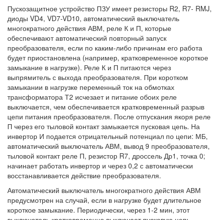
Пускозащитное устройство ПЗУ имеет резисторы R2, R7- RMJ,
диоды VD4, VD7-VD10, автоматический выключатель
многократного действия АВМ, реле К и П, которые
обеспечивают автоматический повторный запуск
преобразователя, если по каким-либо причинам его работа
будет приостановлена (например, кратковременное короткое
замыкание в нагрузке). Реле К и П питаются через
выпрямитель с выхода преобразователя. При коротком
замыкании в нагрузке переменный ток на обмотках
трансформатора Т2 исчезает и питание обоих реле
выключается, чем обеспечивается кратковременный разрыв
цепи питания преобразователя. После отпускания якоря реле
П через его тыловой контакт замыкается пусковая цепь. На
инвертор И подается отрицательный потенциал по цепи: МБ,
автоматический выключатель АВМ, вывод 9 преобразователя,
тыловой контакт реле П, резистор R7, дроссель Др1, точка 0;
начинает работать инвертор и через 0,2 с автоматически
восстанавливается действие преобразователя.
Автоматический выключатель многократного действия АВМ
предусмотрен на случай, если в нагрузке будет длительное
короткое замыкание. Периодически, через 1-2 мин, этот
выключатель кратковременно выключает пусковую цепь