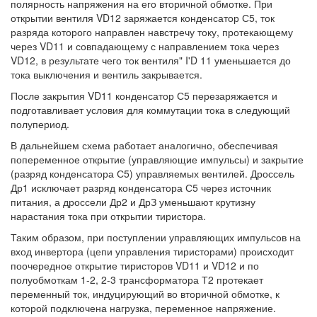
полярность напряжения на его вторичной обмотке. При
открытии вентиля VD12 заряжается конденсатор С5, ток
разряда которого направлен навстречу току, протекающему
через VD11 и совпадающему с направлением тока через
VD12, в результате чего ток вентиля" I'D 11 уменьшается до
тока выключения и вентиль закрывается.
После закрытия VD11 конденсатор С5 перезаряжается и
подготавливает условия для коммутации тока в следующий
полупериод.
В дальнейшем схема работает аналогично, обеспечивая
попеременное открытие (управляющие импульсы) и закрытие
(разряд конденсатора С5) управляемых вентилей. Дроссель
Др1 исключает разряд конденсатора С5 через источник
питания, а дроссели Др2 и ДрЗ уменьшают крутизну
нарастания тока при открытии тиристора.
Таким образом, при поступлении управляющих импульсов на
вход инвертора (цепи управления тиристорами) происходит
поочередное открытие тиристоров VD11 и VD12 и по
полуобмоткам 1-2, 2-3 трансформатора Т2 протекает
переменный ток, индуцирующий во вторичной обмотке, к
которой подключена нагрузка, переменное напряжение.