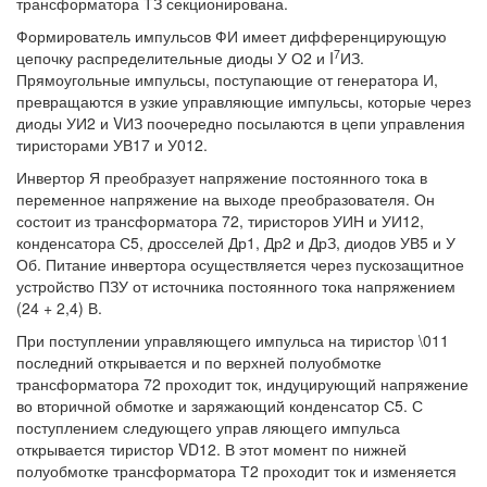
трансформатора ТЗ секционирована.
Формирователь импульсов ФИ имеет дифференцирующую
7
цепочку распределительные диоды У О2 и I
ИЗ.
Прямоугольные импульсы, поступающие от генератора И,
превращаются в узкие управляющие импульсы, которые через
диоды УИ2 и VИЗ поочередно посылаются в цепи управления
тиристорами УВ17 и У012.
Инвертор Я преобразует напряжение постоянного тока в
переменное напряжение на выходе преобразователя. Он
состоит из трансформатора 72, тиристоров УИН и УИ12,
конденсатора С5, дросселей Др1, Др2 и ДрЗ, диодов УВ5 и У
Об. Питание инвертора осуществляется через пускозащитное
устройство ПЗУ от источника постоянного тока напряжением
(24 + 2,4) В.
При поступлении управляющего импульса на тиристор \011
последний открывается и по верхней полуобмотке
трансформатора 72 проходит ток, индуцирующий напряжение
во вторичной обмотке и заряжающий конденсатор С5. С
поступлением следующего управ ляющего импульса
открывается тиристор VD12. В этот момент по нижней
полуобмотке трансформатора Т2 проходит ток и изменяется