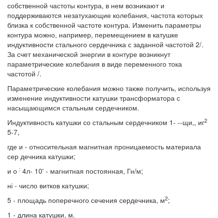
собственной частоты контура, в нем возникают и
поддерживаются незатухающие колебания, частота которых
близка к собственной частоте контура. Изменить параметры
контура можно, например, перемещением в катушке
индуктивности стального сердечника с заданной частотой 2/.
За счет механической энергии в контуре возникнут
параметрические колебания в виде переменного тока
частотой /.
Параметрические колебания можно также получить, используя
изменение индуктивности катушки трансформатора с
насыщающимся стальным сердечником.
2
Индуктивность катушки со стальным сердечником 1- --щи,, иг
5-7,
где и - относительная магнитная проницаемость материала
сер дечника катушки;
:
и о
4л- 10' - магнитная постоянная, Гн/м;
ні - число витков катушки;
2
5 - площадь поперечного сечения сердечника, м
;
1 - длина катушки, м.