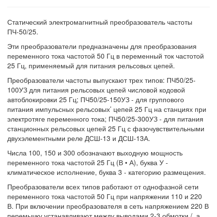
Статический электромагнитный преобразователь частоты
ПЧ-50/25.
Эти преобразователи предназначены для преобразования
переменного тока частотой 50 Гц в переменный ток частотой
25 Гц, применяемый для питания рельсовых цепей.
Преобразователи частоты выпускают трех типов: ПЧ50/25-
100УЗ для питания рельсовых цепей числовой кодовой
автоблокировки 25 Гц; ПЧ50/25-150УЗ - для группового
питания импульсных рельсовых’ цепей 25 Гц на станциях при
электротяге переменного тока; ПЧ50/25-300УЗ - для питания
станционных рельсовых цепей 25 Гц с фазочувствительными
двухэлементными реле ДСШ-13 и ДСШ-13А.
Числа 100, 150 и 300 обозначают выходную мощность
переменного тока частотой 25 Гц (В • А), буква У -
климатическое исполнение, буква 3 - категорию размещения.
Преобразователи всех типов работают от однофазной сети
переменного тока частотой 50 Гц при напряжении 110 и 220
В. При включении преобразователя в сеть напряжением 220 В
перемычку устанавливают между выводами 2-3 обмотки /, а