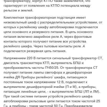
трансформатору, корпус КТПО также заземляется, что
гарантирует от появления на КТПО потенциала между
рельсом и землей.
Комплектная трансформаторная подстанция имеет
низковольтный шкаф с распределительными устройствами, от
которых к релейному шкафу автоблокировки подключаются
цепи основного и резервного питания. В цепь основного
питания включено аварийное реле А, через фронтовые
контакты которого получают питание все устройства
релейного шкафа. Через тыловые контакты реле .4
подключается резервная цепь питания.
Напряжением 220 В питаются сигнальный трансформатор СТ,
двигатель трансмиттера КТП, выпрямитель БПШ и
преобразователь частоты ПЧ50/25. От трансформатора СТ
получают питание лампы светофора и дешифраторная
ячейка ДЯ Приборы релейного’ шкафа, питающиеся
постоянным током напряжением 12 В, подключают к
выпрямителю дешифраторной ячейки (П и М), а приборы,
питающие линейные цепи, - к выпрямителю БПШ (ЛП и ЛМ).
При такой системе питания устройств релейного шкафа
автоблокировки рельсовые цепи питаются током частотой 25
Гц, а приборы - током частотой 50 Гц. Преобразователи