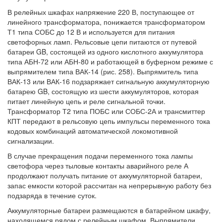
В релейных шкафах напряжение 220 В, поступающее от
линейного трансформатора, понижается трансформатором
Т1 типа СОБС до 12 В и используется для питания
светофорных ламп. Рельсовые цепи питаются от путевой
батареи GB, состоящей из одного кислотного аккумулятора
типа АБН-72 или АБН-80 и работающей в буферном режиме с
выпрямителем типа ВАК-14 (рис. 258). Выпрямитель типа
ВАК-13 или ВАК-16 подзаряжает сигнальную аккумуляторную
батарею GB, состоящую из шести аккумуляторов, которая
питает линейную цепь и реле сигнальной точки.
Трансформатор Т2 типа ПОБС или СОБС-2А и трансмиттер
КПТ передают в рельсовую цепь импульсы переменного тока
кодовых комбинаций автоматической локомотивной
сигнализации.
В случае прекращения подачи переменного тока лампы
светофора через тыловые контакты аварийного реле А
продолжают получать питание от аккумуляторной батареи,
запас емкости которой рассчитан на непрерывную работу без
подзаряда в течение суток.
Аккумуляторные батареи размещаются в батарейном шкафу,
находящемся рядом с релейным шкафом. Выпрямители,