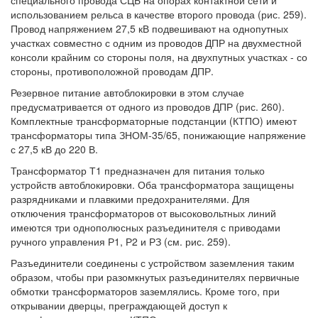
специального провода СЦБ на опорах контактной сети и
использованием рельса в качестве второго провода (рис. 259).
Провод напряжением 27,5 кВ подвешивают на однопутных
участках совместно с одним из проводов ДПР на двухместной
консоли крайним со стороны поля, на двухпутных участках - со
стороны, противоположной проводам ДПР.
Резервное питание автоблокировки в этом случае
предусматривается от одного из проводов ДПР (рис. 260).
Комплектные трансформаторные подстанции (КТПО) имеют
трансформаторы типа ЗНОМ-35/65, понижающие напряжение
с 27,5 кВ до 220 В.
Трансформатор Т1 предназначен для питания только
устройств автоблокировки. Оба трансформатора защищены
разрядниками и плавкими предохранителями. Для
отключения трансформаторов от высоковольтных линий
имеются три однополюсных разъединителя с приводами
ручного управления Р1, Р2 и РЗ (см. рис. 259).
Разъединители соединены с устройством заземления таким
образом, чтобы при разомкнутых разъединителях первичные
обмотки трансформаторов заземлялись. Кроме того, при
открывании дверцы, преграждающей доступ к