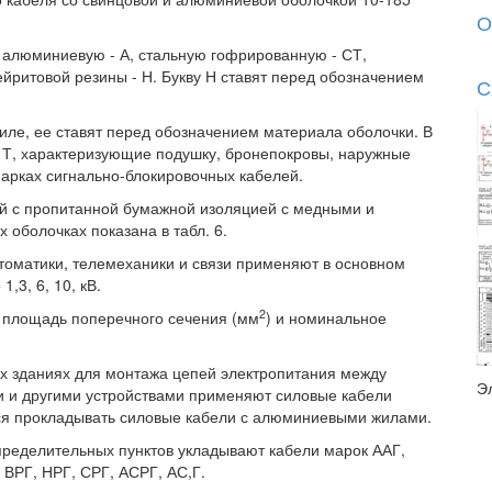
О
 алюминиевую - А, стальную гофрированную - СТ,
ейритовой резины - Н. Букву Н ставят перед обозначением
С
иле, ее ставят перед обозначением материала оболочки. В
, К, Т, характеризующие подушку, бронепокровы, наружные
 марках сигнально-блокировочных кабелей.
й с пропитанной бумажной изоляцией с медными и
оболочках показана в табл. 6.
томатики, телемеханики и связи применяют в основном
,3, 6, 10, кВ.
2
х площадь поперечного сечения (мм
) и номинальное
их зданиях для монтажа цепей электропитания между
Э
 и другими устройствами применяют силовые кабели
ся прокладывать силовые кабели с алюминиевыми жилами.
ределительных пунктов укладывают кабели марок ААГ,
ВРГ, НРГ, СРГ, АСРГ, АС,Г.