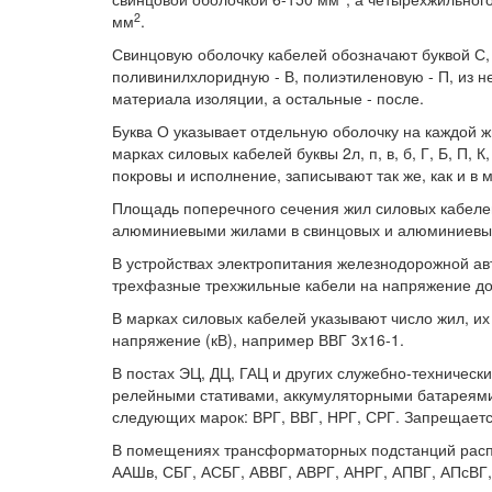
2
мм
.
Свинцовую оболочку кабелей обозначают буквой С,
поливинилхлоридную - В, полиэтиленовую - П, из н
материала изоляции, а остальные - после.
Буква О указывает отдельную оболочку на каждой ж
марках силовых кабелей буквы 2л, п, в, б, Г, Б, П
покровы и исполнение, записывают так же, как и в
Площадь поперечного сечения жил силовых кабеле
алюминиевыми жилами в свинцовых и алюминиевых 
В устройствах электропитания железнодорожной ав
трехфазные трехжильные кабели на напряжение до 1
В марках силовых кабелей указывают число жил, и
напряжение (кВ), например ВВГ 3x16-1.
В постах ЭЦ, ДЦ, ГАЦ и других служебно-техническ
релейными стативами, аккумуляторными батареями
следующих марок: ВРГ, ВВГ, НРГ, СРГ. Запрещает
В помещениях трансформаторных подстанций расп
ААШв, СБГ, АСБГ, АВВГ, АВРГ, АНРГ, АПВГ, АПсВГ, 