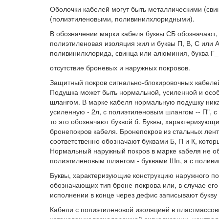
Оболочки кабелей могут быть металлическими (с
(полиэтиленовыми, поливинилхлоридными).
В обозначении марки кабеля буквы СБ обозначают, 
полиэтиленовая изоляция жил и буквы П, В, С или А
поливинилхлорида, свинца или алюминия, буква Г_
отсутствие броневых и наружных покровов.
Защитный покров сигнально-блокировочных кабелей 
Подушка может быть нормальной, усиленной и осо
шлангом. В марке кабеля нормальную подушку ника
усиленную - 2л, с полиэтиленовым шлангом -- П", 
то это обозначают буквой б. Буквы, характеризующ
бронепокров кабеля. Бронепокров из стальных лент
соответственно обозначают буквами Б, П и К, кото
Нормальный наружный покров в марке кабеля не об
полиэтиленовым шлангом - буквами Шп, а с полив
Буквы, характеризующие конструкцию наружного пок
обозначающих тип броне-покрова или, в случае его
исполнении в конце через дефис записывают букву 
Кабели с полиэтиленовой изоляцией в пластмассов