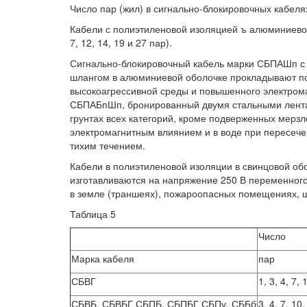
Число пар (жил) в сигнально-блокировочных кабеля
Кабели с полиэтиленовой изоляцией ъ алюминиевой 
7, 12, 14, 19 и 27 пар).
Сигнально-блокировочный кабель марки СБПАШп с 
шлангом в алюминиевой оболочке прокладывают по 
высокоагрессивной среды и повышенного электрома
СБПАБпШп, бронированный двумя стальными лента
грунтах всех категорий, кроме подверженных мер
электромагнитным влиянием и в воде при пересече
тихим течением.
Кабели в полиэтиленовой изоляции в свинцовой обо
изготавливаются на напряжение 250 В переменног
в земле (траншеях), пожароопасных помещениях, ша
Таблица 5
Число
Марка кабеля
пар
СБВГ
1, 3, 4, 7,
СБВБ, СБВБГ СБПБ, СБПБГ СБПу, СББб
3, 4, 7, 10