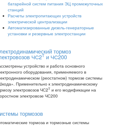
батарейной систем питания ЭЦ промежуточных
станций
Расчеты электропитающих устройств
электрической централизации
Автоматизированные дизель-генераторные
установки и резервные электростанции
лектродинамический тормоз
Т
лектровозов ЧС2
и ЧС200
ассмотрены устройство и работа основного
лектронного оборудования, применяемого в
лектродинамическом (реостатном) тормозе системы
Шкода». Применительно к электродинамическому
Т
ормозу электровозов ЧС2
и его модификации на
коростном электровозе ЧС200
истемы тормозов
втоматические тормоза и тормозные системы