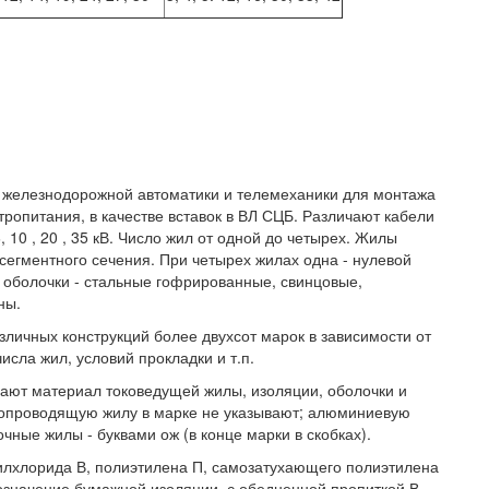
ах железнодорожной автоматики и телемеханики для монтажа
тропитания, в качестве вставок в ВЛ СЦБ. Различают кабели
 10 , 20 , 35 кВ. Число жил от одной до четырех. Жилы
сегментного сечения. При четырех жилах одна - нулевой
 оболочки - стальные гофрированные, свинцовые,
ны.
личных конструкций более двухсот марок в зависимости от
сла жил, условий прокладки и т.п.
ают материал токоведущей жилы, изоляции, оболочки и
окопроводящую жилу в марке не указывают; алюминиевую
чные жилы - буквами ож (в конце марки в скобках).
илхлорида В, полиэтилена П, самозатухающего полиэтилена
означение бумажной изоляции, с обедненной пропиткой В