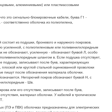
винцовыми, алюминиевыми) или пластмассовыми
что это сигнально-блокировочные кабели, буква Г1 -
 - соответственно оболочка из полиэтилена,
состоит из подушки, броневого и наружного покровов.
бо усиленной, с полиэтиленовым или поливинилхлоридным
к не обозначают, усиленную - обозначают буквой Л, особо
с поливинилхлоридным шлангом в. Если подушка отсутствует,
ие подушку, записывают после букв, характеризующих
, плоской или круглой стальной оцинкованной проволоки
рые пишут после обозначения материала оболочки.
означается. Негорючий покров обозначают буквой Н, с
инилхлоридным - Шв.
рова или его отсутствие, записывают после букв,
 отсутствия, материал оболочки. У кабелей в тропическом
Т.
ых (ПЭ и ПВХ) оболочках предназначены для электрических