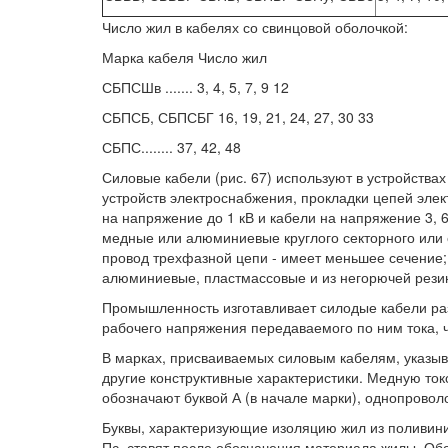
Число жил в кабелях со свинцовой оболочкой:
Марка кабеля Число жил
СБПСШв ....... 3, 4, 5, 7, 9 12
СБПСБ, СБПСБГ 16, 19, 21, 24, 27, 30 33
СБПС........ 37, 42, 48
Силовые кабели (рис. 67) используют в устройств
устройств электроснабжения, прокладки цепей элек
на напряжение до 1 кВ и кабели на напряжение 3, 6,
медные или алюминиевые круглого секторного или 
провод трехфазной цепи - имеет меньшее сечение;
алюминиевые, пластмассовые и из негорючей рези
Промышленность изготавливает силодые кабели раз
рабочего напряжения передаваемого по ним тока, чи
В марках, присваиваемых силовым кабелям, указыв
другие конструктивные характеристики. Медную т
обозначают буквой А (в начале марки), однопроволо
Буквы, характеризующие изоляцию жил из поливин
Пс, ставят после обозначения материала жилы. Об