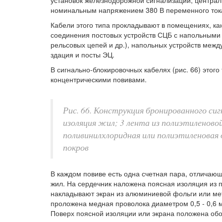
установок железнодорожной сигнализации, централ
номинальным напряжением 380 В переменного тока 
Кабели этого типа прокладывают в помещениях, кан
соединения постовых устройств СЦБ с напольными
рельсовых цепей и др.), напольных устройств межд
здация и посты ЭЦ.
В сигнально-блокировочных кабелях (рис. 66) этог
концентрическими повивами.
Рис. 66. Конструкция бронированного си
изоляция жил; 3 лента из полиэтиленовой
поливинилхлоридная или полиэтиленовая 
покров
В каждом повиве есть одна счетная пара, отличающ
жил. На сердечник наложена поясная изоляция из 
накладывают экран из алюминиевой фольги или ме
проложена медная проволока диаметром 0,5 - 0,6 м
Поверх поясной изоляции или экрана положена обо