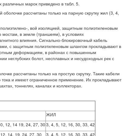
х различных марок приведено в табл. 5.
оболочке рассчитаны только на парную скрутку жил (3, 4,
полиэтилено-, вой изоляцией, защитным полиэтиленовым
мостам, в земле (траншеям), в условиях
гнитного влияния. Сигнально-блокировочный кабель
ми, с защитным полиэтиленовым шлангом прокладывают в
злотным деформациям, в районах с повышенным
нии неглубоких болот, несплавных и несудоходных рек с
лочке рассчитаны только на простую скрутку. Такие кабели
о тока и имеют ограниченное применение. Их прокладывают
хтах, тоннелях, каналах и коллекторах.
ЖИЛ
 10, 12, 14 19, 24, 27, 30
3, 4, 5, 12, 16, 30, 33, 42
, 12, 14, 19, 24, 27, 30
3, 4, 5. 12, 16, 30, 33, 42