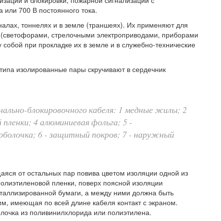
изации и блокировки, пожарной сигнализации с
или 700 В постоянного тока.
алах, тоннелях и в земле (траншеях). Их применяют для
 (светофорами, стрелочными электроприводами, приборами
у собой при прокладке их в земле и в служебно-технические
о типа изолированные пары скручивают в сердечник
гнально-блокировочного кабеля: 1 медные жилы; 2
 пленки; 4 алюминиевая фольга; 5 -
оболочка; 6 - защитный покров; 7 - наружный
аяся от остальных пар повива цветом изоляции одной из
полиэтиленовой пленки, поверх поясной изоляции
таллизированной бумаги, а между ними должна быть
м, имеющая по всей длине кабеля контакт с экраном.
лочка из поливинилхлорида или полиэтилена.