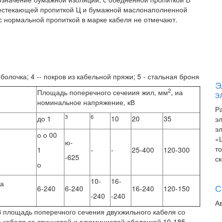
 нестекающей пропиткой Ц и бумажной маслонаполненной
с нормальной пропиткой в марке кабеля не отмечают.
оболочка; 4 -- покров из кабельной пряжи; 5 - стальная броня
Э
2
Площадь поперечного сечеиия жил, мм
, иа
э
номинальное напряжение, кВ
Р
3
6
до 1
10
20
35
э
э
о о 00
«
ю-
т
1
-
-
25-400
120-300
-625
с
о
10-
16-
на
С
6-240
6-240
16-240
120-150
-240
-240
А
 площадь поперечного сечения двухжильного кабеля со
о кабеля со свинцовой и алюминиевой оболочкой 10-185