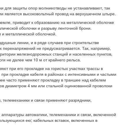
ки для защиты опор молниеотводы не устанавливают, так
ии является высоковольтный провод на верхушечном штыре.
земле, приводит к образованию на металлической оболочке
ллической оболочки и разрыву ленточной брони.
 и металлической оболочкой.
душные линии, и в ряде случаев при строительстве
х перенапряжений не предусматривается. Так, например,
ерритории железнодорожных станций и населенных пунктов,
ги не далее чем 10 м от крайнего рельса.
ют при его прокладке на гористых участках трассы в
и при прокладке кабеля в районах с интенсивными и частыми
лее часто применяют прокладку в траншее над кабелем
ов диаметром 4 мм или стальной оцинкованной проволоки
, телемеханики и связи применяют разрядники,
 аппаратуры автоматики, телемеханики и связи, включенной
ользующихся ею; кабельных вставок, включенных в