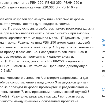
е разрядники типов РВН-250, РВНШ-250. РВНН-250 в
иО- в цепях напряжением 220.380 В и РВП-10 - в
ляются искровой промежуток или несколько искровых
езистор уменьшает ток дуги, поддерживаемый
 ее. Поэтому основным свойством такого резистора должна
е при малых напряжениях и резко снижать - при высоких
ового керамического материала марки ЦТ (двуокись цинка и
Э
екла и мела) Разрядник типа РВН-250 имеет один искровой
э
ированы в пластмассовый корпус 1 Корпус крепят винтами к
чают провод п заземление. Разрядники типов РВНШ-250 и
Р
дному искровому промежутку и одному диску из
э
ки ЦТ Корпус разрядника типа РВНШ-250 соединяют с
э
РВНН-250 ножевыми контактами. Пробивное действующее
«
0,9 кВ.*
т
с
пластмассового основания /, в котором запрессованы два
йное сопротивление в виде диска 3 из двуокиси цинка и
оторые образуют искровой промежуток, и разделяющая их
С
лены винтом 7, изолированным пластмассовой втулкой 8.
А
йкой 9. Разрядник закрывают крышкой из пластмассы,
етичности между крышкой и основанием проложена