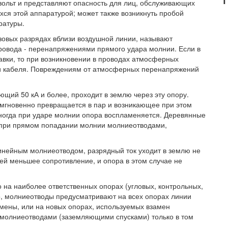
вольт и представляют опасность для лиц, обслуживающих
хся этой аппаратурой; может также возникнуть пробой
ратуры.
зовых разрядах вблизи воздушной линии, называют
ровода - перенапряжениями прямого удара молнии. Если в
вки, то при возникновении в проводах атмосферных
и кабеля. Повреждениям от атмосферных перенапряжений
ющий 50 кА и более, проходит в землю через эту опору.
, мгновенно превращается в пар и возникающее при этом
ногда при ударе молнии опора воспламеняется. Деревянные
при прямом попадании молнии молниеотводами,
нейным молниеотводом, разрядный ток уходит в землю не
ей меньшее сопротивление, и опора в этом случае не
 на наиболее ответственных опорах (угловых, контрольных,
го, молниеотводы предусматривают на всех опорах линии
мены, или на новых опорах, используемых взамен
молниеотводами (заземляющими спусками) только в том