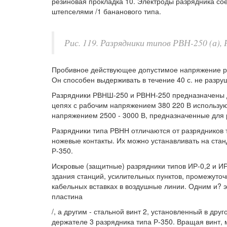
резиновая прокладка 10. Электроды разрядника со
штепселями /1 бананового типа.
Рис. 119. Разрядники типов РВН-250 (а),
Пробивное действующее допустимое напряжение ра
Он способен выдерживать в течение 40 с. не разруш
Разрядники РВНШ-250 и РВНН-250 предназначены д
цепях с рабочим напряжением 380 220 В использую
напряжением 2500 - 3000 В, предназначенные для 
Разрядники типа РВНН отличаются от разрядников 
ножевые контакты. Их можно устанавливать на станд
Р-350.
Искровые (защитные) разрядники типов ИР-0,2 и ИР
здания станций, усилительных пунктов, промежуточны
кабельных вставках в воздушные линии. Одним и? эл
пластина
/, а другим - стальной винт 2, установленный в др
держателе 3 разрядника типа Р-350. Вращая винт,