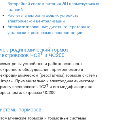
батарейной систем питания ЭЦ промежуточных
станций
Расчеты электропитающих устройств
электрической централизации
Автоматизированные дизель-генераторные
установки и резервные электростанции
лектродинамический тормоз
Т
лектровозов ЧС2
и ЧС200
ассмотрены устройство и работа основного
лектронного оборудования, применяемого в
лектродинамическом (реостатном) тормозе системы
Шкода». Применительно к электродинамическому
Т
ормозу электровозов ЧС2
и его модификации на
коростном электровозе ЧС200
истемы тормозов
втоматические тормоза и тормозные системы