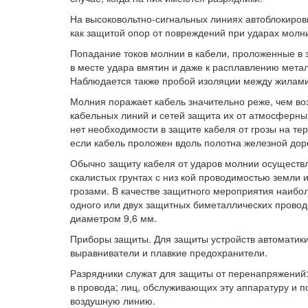
На высоковольтно-сигнальных линиях автоблокиров
как защитой опор от повреждений при ударах молн
Попадание токов молнии в кабели, проложенные в 
в месте удара вмятин и даже к расплавлению мета
Наблюдается также пробой изоляции между жилами
Молния поражает кабель значительно реже, чем воз
кабельных линий и сетей защита их от атмосферны
нет необходимости в защите кабеля от грозы на т
если кабель проложен вдоль полотна железной доро
Обычно защиту кабеля от ударов молнии осуществля
скалистых грунтах с низ кой проводимостью земли 
грозами. В качестве защитного мероприятия наибо
одного или двух защитных биметаллических провод
диаметром 9,6 мм.
Приборы защиты. Для защиты устройств автоматики
выравниватели и плавкие предохранители.
Разрядники служат для защиты от перенапряжений:
в провода; лиц, обслуживающих эту аппаратуру и п
воздушную линию.