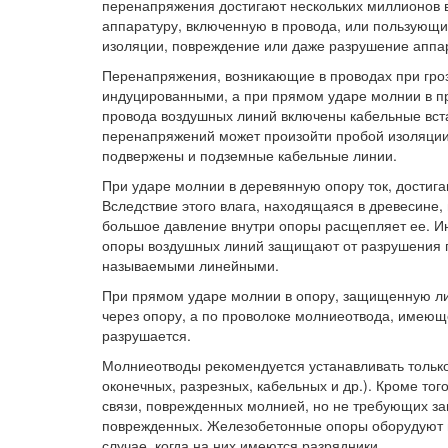
перенапряжения достигают нескольких миллионов 
аппаратуру, включенную в провода, или пользующи
изоляции, повреждение или даже разрушение аппа
Перенапряжения, возникающие в проводах при гро
индуцированными, а при прямом ударе молнии в п
провода воздушных линий включены кабельные вста
перенапряжений может произойти пробой изоляци
подвержены и подземные кабельные линии.
При ударе молнии в деревянную опору ток, достига
Вследствие этого влага, находящаяся в древесине
большое давление внутри опоры расщепляет ее. И
опоры воздушных линий защищают от разрушения 
называемыми линейными.
При прямом ударе молнии в опору, защищенную ли
через опору, а по проволоке молниеотвода, имеющ
разрушается.
Молниеотводы рекомендуется устанавливать только
оконечных, разрезных, кабельных и др.). Кроме то
связи, поврежденных молнией, но не требующих за
поврежденных. Железобетонные опоры оборудуют 
случае, когда на них имеются разрядники.