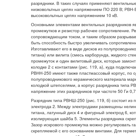
разрядники. В таких случаях применяют вентильны
низковольтных цепях напряжением ПО 220 В; РВН-Б
высоковольтных цепях напряжением 10 кВ.
Основными элементами вентильных разрядников яв
промежутков и резистор рабочее сопротивление. Р
сопровождающим током, и таким образом разрывает
быть способность быстро увеличивать сопротивлени
Изготавливают его в виде дисков из полупроводник
титана) или вилита (смесь карборунда, жидкого ст
промежуток и один вилитовый диск, которые замонт
колодке 2 с контактами (рис. 119, а), куда подклю
РВНН-250 имеют также пластмассовый корпус, по о
полупроводникового керамического материала мар
колодкой штепселями, а корпус разрядника типа 
напряжение этих разрядников при частоте 50 Ги 0,7 
Разрядник типа РВНШ-250 (рис. 119, б) состоит из 
электрода 2. Между электродами размещены нелине
титана, латунный диск 4 и фигурный электрод 6, к
изолирующая шайба 5. Элементы разрядника скреп
Зазор искрового промежутка можно регулировать га
скрепляемой с его основанием винтами. Для герм