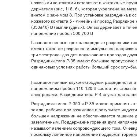
ножевыми контактами вставляют в контактные пру
держателя (рис, 118, б), которая укреплена на ме
винтом с зажимом 8. При установке разрядника к о
ножевого контакта 5 - линейный провод Разрядное
(350±40) В (амплитудных). Он вы держивает в течен
напряжение пробоя 500 700 В
Газонаполненные трех электродные разрядники типа
имеют такое же разрядное и импульсное напряжен
три электрода: два для подключения проводов двух
Разрядники типа Р-35 имеют большую пропускную сп
одинаковых условиях работы больший срок службы.
Газонаполненный двухэлектродный разрядник типа
напряжением пробоя 110-120 В состоит из стеклян
электродами. Разрядники типа Р-4 служат для защ
Разрядники типов Р-350 и Р-35 можно применять в 
земли, рабочее или возникшее в результате индукти
большем напряжении не обеспечивается гашение ду
заземленным. Поддержание горения дуги напряже
называют явлением сопровождающего тока. Очевидн
поскольку линейное напряжение поддержит горение 