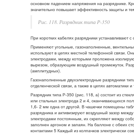
основном падением напряжения на разряднике. Кро
значительно повышает эффективность защиты и тем
Рис. 118. Разрядник типа P-350
При коротких кабелях разрядники устанавливают с 
Применяют угольные, газонаполненные, вентильные
используют в цепях местной телефонной связи. Они
электродами, между которыми проложена изолирующ
вырезом, образующим воздушный промежуток. Разря
(амплитудных).
Газонаполненные двухэлектродные разрядники тип
отделенческой связи, а также в цепях автоматики и
Разрядник типа Р-350 (рис. 118, а) состоит из сте
или стальных электрода 2 и 4, оканчивающихся п
1,6- 2 мм одна от другой. В чашечки помещены таб
разрядника и активизируют воздушный зазор между 
электродами постоянным, их скрепляют между соб
заполнен аргоном и запаян. На баллоне с обеих с
контактами 5 Каждый из колпачков электрически с