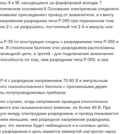
жины 9 и W, находящиеся на фарфоровой колодке 7
таллическом основании 6 Основание электрически соединено
снованию присоединяют провод от заземлителя, а к винту
 напряжение разрядника типа Р-350 при переменном токе
ие 2 с, не разрушаясь, постоянный ток 3 А и имнулы ное
 Р-35 по конструкции сходны с разрядниками типа Р-350 и
ие. В стеклянном баллоне этих разрядников расположены
проводной цепи, а третий - для подключения заземления.
особность по току, чем разрядники типа Р-350, и при
 Р-4 с разрядным напряжением 70-80 В и импульсным
ного газонаполненного баллона с припаянными двумя
иты полупроводниковых приборов.
тех случаях, когда напряжение проводов относительно
вного или гальванического влияния, не более 40 В. При
ги между электродами разрядников, и провод оказывается
нием меньшим, чем разрядное напряжение разрядника,
о, это явление будет наблюдаться и в силовых цепях,
разрядников и цепь окажется замкнутой нак'оротко через