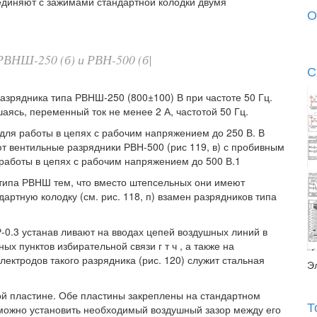
единяют с зажимами стандартной колодки двумя
О
 РВНШ-250 (б) и РВН-500 (б|
С
зрядника типа РВНШ-250 (800±100) В при частоте 50 Гц.
аясь, переменный ток не менее 2 А, частотой 50 Гц.
ля работы в цепях с рабочим напряжением до 250 В. В
т вентильные разрядники РВН-500 (рис 119, в) с пробивным
работы в цепях с рабочим напряжением до 500 В.1
типа РВНШ тем, что вместо штепсельных они имеют
артную колодку (см. рис. 118, п) взамен разрядников типа
-0.3 устанав ливают на вводах цепей воздушных линий в
х пунктов избирательной связи г т ч , а также на
ектродов такого разрядника (рис. 120) служит стальная
Э
угой пластине. Обе пластины закреплены на стандартном
Т
 можно установить необходимый воздушный зазор между его