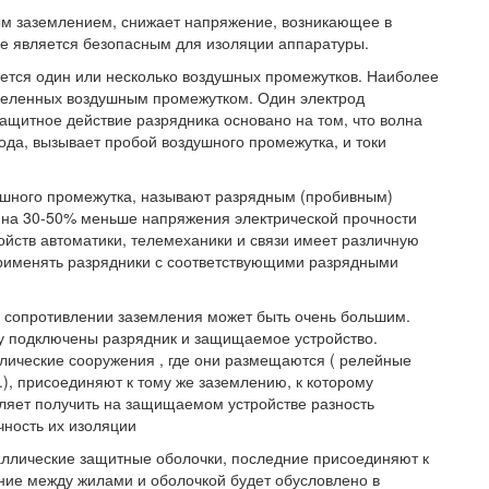
м заземлением, снижает напряжение, возникающее в
ое является безопасным для изоляции аппаратуры.
ется один или несколько воздушных промежутков. Наиболее
азделенных воздушным промежутком. Один электрод
Защитное действие разрядника основано на том, что волна
да, вызывает пробой воздушного промежутка, и токи
ушного промежутка, называют разрядным (пробивным)
на 30-50% меньше напряжения электрической прочности
ойств автоматики, телемеханики и связи имеет различную
применять разрядники с соответствующими разрядными
а сопротивлении заземления может быть очень большим.
у подключены разрядник и защищаемое устройство.
лические сооружения , где они размещаются ( релейные
), присоединяют к тому же заземлению, к которому
ляет получить на защищаемом устройстве разность
ность их изоляции
ллические защитные оболочки, последние присоединяют к
ние между жилами и оболочкой будет обусловлено в