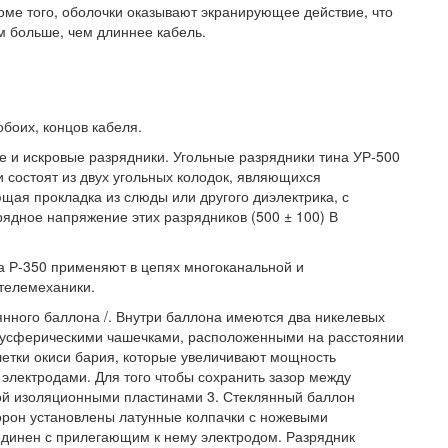
ме того, оболочки оказывают экранирующее действие, что
 больше, чем длиннее кабель.
обоих, концов кабеля.
 и искровые разрядники. Угольные разрядники тина УР-500
 состоят из двух угольных колодок, являющихся
ая прокладка из слюды или другого диэлектрика, с
дное напряжение этих разрядников (500 ± 100) В
а Р-350 применяют в цепях многоканальной и
 телемеханики.
клянного баллона /. Внутри баллона имеются два никелевых
олусферическими чашечками, расположенными на расстоянии
летки окиси бария, которые увеличивают мощность
электродами. Для того чтобы сохранить зазор между
ой изоляционными пластинами 3. Стеклянный баллон
торон установлены латунные колпачки с ножевыми
оединен с прилегающим к нему электродом. Разрядник