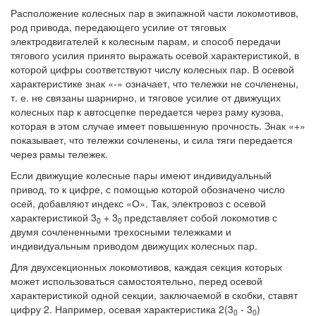
Расположение колесных пар в экипажной части локомотивов,
род привода, передающего усилие от тяговых
электродвигателей к колесным парам, и способ передачи
тягового усилия принято выражать осевой характеристикой, в
которой цифры соответствуют числу колесных пар. В осевой
характеристике знак «-» означает, что тележки не сочленены,
т. е. не связаны шарнирно, и тяговое усилие от движущих
колесных пар к автосцепке передается через раму кузова,
которая в этом случае имеет повышенную прочность. Знак «+»
показывает, что тележки сочленены, и сила тяги передается
через рамы тележек.
Если движущие колесные пары имеют индивидуальный
привод, то к цифре, с помощью которой обозначено число
осей, добавляют индекс «О». Так, электровоз с осевой
характеристикой 3
+ 3
представляет собой локомотив с
0
0
двумя сочлененными трехосными тележками и
индивидуальным приводом движущих колесных пар.
Для двухсекционных локомотивов, каждая секция которых
может использоваться самостоятельно, перед осевой
характеристикой одной секции, заключаемой в скобки, ставят
цифру 2. Например, осевая характеристика 2(3
- 3
)
0
0