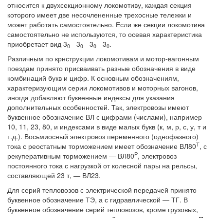
относится к двухсекционному локомотиву, каждая секция
которого имеет две несочлененные трехосные тележки и
может работать самостоятельно. Если же секции локомотива
самостоятельно не используются, то осевая характеристика
приобретает вид 3
- 3
- 3
- 3
.
0
0
0
0
Различным по крнструкции локомотивам и мотор-вагонным
поездам принято присваивать разные обозначения в виде
комбинаций букв и цифр. К основным обозначениям,
характеризующим серии локомотивов и моторных вагонов,
иногда добавляют буквенные индексы для указания
дополнительных особенностей. Так, электровозы имеют
буквенное обозначение ВЛ с цифрами (числами), например
10, 11, 23, 80, и индексами в виде малых букв (к, м, р, с, у, т и
т.д.). Восьмиосный электровоз переменного (однофазного)
Т
тока с реостатным торможением имеет обозначение ВЛ80
, с
Р
рекуперативным торможением — ВЛ80
, электровоз
постоянного тока с нагрузкой от колесной пары на рельсы,
составляющей 23 т, — ВЛ23.
Для серий тепловозов с электрической передачей принято
буквенное обозначение ТЭ, а с гидравлической — ТГ. В
буквенное обозначение серий тепловозов, кроме грузовых,