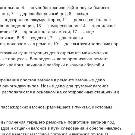
котельная; 4 — служебнотехнический корпус и бытовые
 цех; 7 — деревообделочный цех; 8— склад
— подзарядная аккумуляторов; 11 — рельсовая колея с
орная подстанция; 13 — компрессорная; 14 — хранилище
ележек; 16 — хранилище для смазки; 17— конце
зочные; 6, 8 — ходовые; 7 — для стоянки
ов, подаваемых в ремонт; 10 — для выгрузки колесных пар
нструкции существующих депо стремятся максимально
ные процессы. В передовых депо организован ремонт
есь ремонт, начиная с разборки и кончая сборкой и
кращения простоя вагонов в ремонте вагонные депо
 одного-двух типов. Новые депо для грузовых вагонов
и располагаются в основном на сортировочных станциях и в
пассажирских вагонов, размещают в пунктах, к которым
я выполнения текущего ремонта и подготовки вагонов под
ездов и отцепки вагонов в пути следования и обеспечивалась
ают в местах массовой погрузки и выгрузки грузов. В
Э