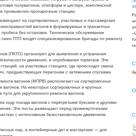
э
готовки полувагонов, платформ и цистерн, комплексной
кже промывочно-пропарочные станции.
Р
размещают на сортировочных, участковых и пассажирских
э
 неисправностей вагонов в формируемых и транзитных
э
 пробега без остановок. Техническое обслуживание
«
в смен ПТО входят специализированные бригады по ремонту
т
с
онов (ПКТО) организуют для выявления и устранения
безопасности движения, и опробования тормозов. Эти
С
танций, на участковых станциях, где происходит смена
иях, предшествующих перегонам с затяжными спусками.
А
емонта вагонов (МПРВ) располагают на сортировочных
ки вагонов. На некоторых сортировочных и крупных
О
 пути для укрупненного ремонта вагонов.
а ходу поезда вагонов с перегретыми буксами и другими
жения. Эти посты размещают перед промежуточными
С
участках с интенсивным безостановочным движением
лесных пар, а контейнерные дет и мастерские — для
йнеров.