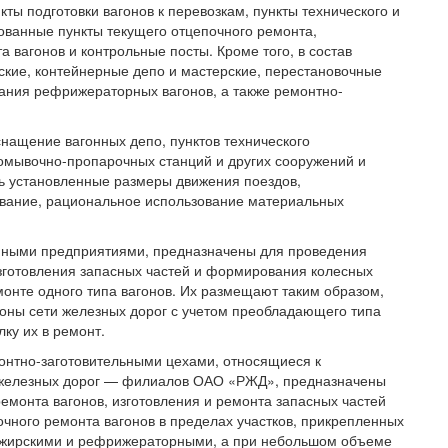
кты подготовки вагонов к перевозкам, пункты технического и
ованные пункты текущего отцепочного ремонта,
 вагонов и контрольные посты. Кроме того, в состав
ские, контейнерные депо и мастерские, перестановочные
вания рефрижераторных вагонов, а также ремонтно-
снащение вагонных депо, пунктов технического
ромывочно-пропарочных станций и других сооружений и
ть установленные размеры движения поездов,
ивание, рациональное использование материальных
ными предприятиями, предназначены для проведения
изготовления запасных частей и формирования колесных
монте одного типа вагонов. Их размещают таким образом,
оны сети железных дорог с учетом преобладающего типа
ку их в ремонт.
монтно-заготовительными цехами, относящиеся к
а железных дорог — филиалов ОАО «РЖД», предназначены
ремонта вагонов, изготовления и ремонта запасных частей
очного ремонта вагонов в пределах участков, прикрепленных
ссажирскими и рефрижераторными, а при небольшом объеме