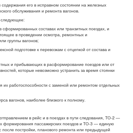
и содержания его в исправном состоянии на железных
еского обслуживания и ремонта вагонов.
т следующее:
 в сформированных составах или транзитных поездах, и
стоящее в проведении осмотра, ремонтных и
или группы вагонов;
ксной подготовке к перевозкам с отцепкой от состава и
нзитных и прибывающих в расформирование поездов или от
ностей, которые невозможно устранить за время стоянки
ия их работоспособности с заменой или ремонтом отдельных
рса вагонов, наиболее близкого к полному.
отправлением в рейс и в поездах в пути следования, ТО-2 —
тах формирования пассажирских поездов и ТО-3 — единую
с после постройки, планового ремонта или предыдущей