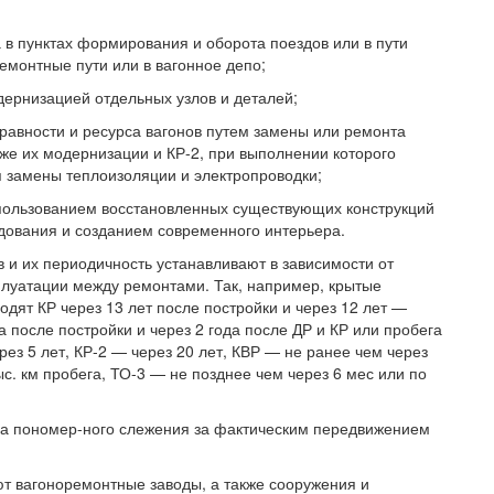
а в пунктах формирования и оборота поездов или в пути
емонтные пути или в вагонное депо;
дернизацией отдельных узлов и деталей;
правности и ресурса вагонов путем замены или ремонта
же их модернизации и КР-2, при выполнении которого
я замены теплоизоляции и электропроводки;
спользованием восстановленных существующих конструкций
удования и созданием современного интерьера.
 и их периодичность устанавливают в зависимости от
плуатации между ремонтами. Так, например, крытые
ходят КР через 13 лет после постройки и через 12 лет —
а после постройки и через 2 года после ДР и КР или пробега
рез 5 лет, КР-2 — через 20 лет, КВР — не ранее чем через
ыс. км пробега, ТО-3 — не позднее чем через 6 мес или по
ема пономер-ного слежения за фактическим передвижением
т вагоноремонтные заводы, а также сооружения и