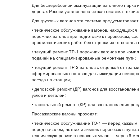
Для бесперебойной эксплуатации вагонного парка 
дорогах России установлена четкая система технич
Для грузовых вагонов эта система предусматривае
• техническое обслуживание вагонов, находящихся
порожних вагонов при подготовке к перевозкам, со
профилактических работ без отцепки их от состава 
• текущий ремонт ТР-1 порожних вагонов при компле
подачей на специализированные ремонтные пути;
• текущий ремонт ТР-2 вагонов с отцепкой от тра
сформированных составов для ликвидации неисправ
поезда на станции;
• деповской ремонт (ДР) вагонов для восстановлен
узлов и деталей;
• капитальный ремонт (КР) для восстановления ресу
Пассажирские вагоны проходят:
• техническое обслуживание ТО-1 — перед каждым 
перед началом, летних и зимних перевозок в пунк
техническую ревизию основных узлов — через 6 ме