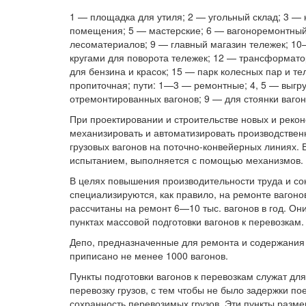
1 — площадка для утиля; 2 — угольный склад; 3 — 
помещения; 5 — мастерские; 6 — вагоноремонтный
лесоматериалов; 9 — главный магазин тележек; 10
кругами для поворота тележек; 12 — трансформат
для бензина и красок; 15 — парк колесных пар и т
пропиточная; пути: 1—3 — ремонтные; 4, 5 — выгру
отремонтированных вагонов; 9 — для стоянки вагон
При проектировании и строительстве новых и реко
механизировать и автоматизировать производствен
грузовых вагонов на поточно-конвейерных линиях. В
испытанием, выполняется с помощью механизмов.
В целях повышения производительности труда и со
специализируются, как правило, на ремонте вагонов
рассчитаны на ремонт 6—10 тыс. вагонов в год. Он
пунктах массовой подготовки вагонов к перевозкам.
Депо, предназначенные для ремонта и содержания 
приписано не менее 1000 вагонов.
Пункты подготовки вагонов к перевозкам служат дл
перевозку грузов, с тем чтобы не было задержки по
сохранность перевозимых грузов. Эти пункты размещ