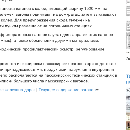
тановки вагонов с колеи, имеющей ширину 1520 мм, на
ележек: вагоны поднимают на домкратах, затем выкатывают
й колеи. Для предупреждения схода тележек на
ти пункты размещают на пограничных станциях.
фрижераторных вагонов служат для заправки этих вагонов
ммиак), а также обеспечения другими материалами.
риодический профилактический осмотр, регулирование
Э
емонта и экипировки пассажирских вагонов при подготовке
ыми принадлежностями, продуктами, наружная и внутренняя
депо располагаются на пассажирских технических станциях в
Т
п
иписки большого числа пассажирских вагонов.
рс железных дорог
|
Текущее содержание вагонов
⇒