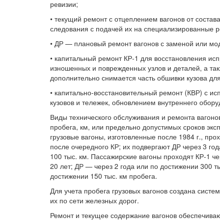
ревизии;
• текущий ремонт с отцеплением вагонов от состав
следования с подачей их на специализированные р
• ДР — плановый ремонт вагонов с заменой или мо
• капитальный ремонт КР-1 для восстановления ис
изношенных и поврежденных узлов и деталей, а так
дополнительно снимается часть обшивки кузова дл
• капитально-восстановительный ремонт (КВР) с и
кузовов и тележек, обновлением внутреннего обор
Виды технического обслуживания и ремонта вагонов
пробега, км, или предельно допустимых сроков экс
грузовые вагоны, изготовленные после 1984 г., про
после очередного КР; их подвергают ДР через 3 год
100 тыс. км. Пассажирские вагоны проходят КР-1 че
20 лет; ДР — через 2 года или по достижении 300 т
достижении 150 тыс. км пробега.
Для учета пробега грузовых вагонов создана сист
их по сети железных дорог.
Ремонт и текущее содержание вагонов обеспечиваю