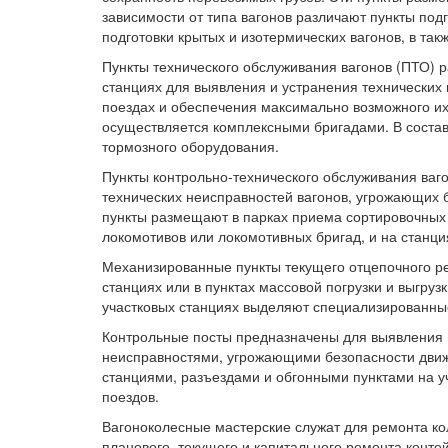
зависимости от типа вагонов различают пункты под
подготовки крытых и изотермических вагонов, в та
Пункты технического обслуживания вагонов (ПТО) 
станциях для выявления и устранения технических
поездах и обеспечения максимально возможного их
осуществляется комплексными бригадами. В соста
тормозного оборудования.
Пункты контрольно-технического обслуживания ваг
технических неисправностей вагонов, угрожающих 
пункты размещают в парках приема сортировочных с
локомотивов или локомотивных бригад, и на станц
Механизированные пункты текущего отцепочного р
станциях или в пунктах массовой погрузки и выгруз
участковых станциях выделяют специализированные
Контрольные посты предназначены для выявления н
неисправностями, угрожающими безопасности дви
станциями, разъездами и обгонными пунктами на 
поездов.
Вагоноколесные мастерские служат для ремонта ко
планового, текущего и капитального ремонта конте