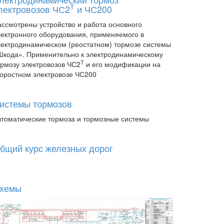
Т
лектровозов ЧС2
и ЧС200
ассмотрены устройство и работа основного
лектронного оборудования, применяемого в
лектродинамическом (реостатном) тормозе системы
Шкода». Применительно к электродинамическому
Т
ормозу электровозов ЧС2
и его модификации на
коростном электровозе ЧС200
истемы тормозов
втоматические тормоза и тормозные системы
бщий курс железных дорог
хемы